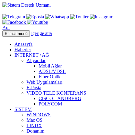
Ara
İçeriğe atla
Birincil menü
Anasayfa
Haberler
INTERNET / AĞ
Altyapılar
Mobil Ağlar
ADSL/VDSL
Fiber Optik
Web Uygulamaları
E-Posta
VIDEO TELE KONFERANS
CISCO-TANDBERG
POLYCOM
SİSTEM
WINDOWS
Mac OS
LINUX
Donanım