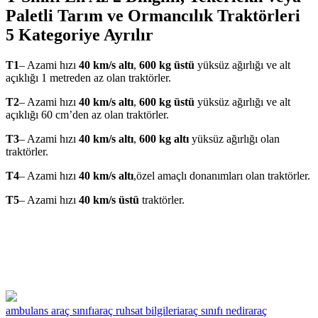
Paletli Tarım ve Ormancılık Traktörleri
5 Kategoriye Ayrılır
T1
– Azami hızı
40 km/s altı
,
600 kg üstü
yüksüz ağırlığı ve alt
açıklığı 1 metreden az olan traktörler.
T2
– Azami hızı
40 km/s altı
,
600 kg üstü
yüksüz ağırlığı ve alt
açıklığı 60 cm’den az olan traktörler.
T3
– Azami hızı
40 km/s altı
,
600 kg altı
yüksüz ağırlığı olan
traktörler.
T4
– Azami hızı
40 km/s altı
,özel amaçlı donanımları olan traktörler.
T5
– Azami hızı
40 km/s üstü
traktörler.
ambulans araç sınıfı
araç ruhsat bilgileri
araç sınıfı nedir
araç