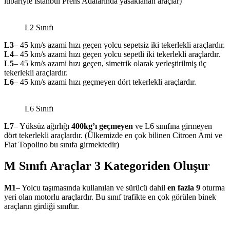
itibariyle İstanbul Prens Adalarında yasaklanan araçlar)
L2 Sınıfı
L3
– 45 km/s azami hızı geçen yolcu sepetsiz iki tekerlekli araçlardır.
L4
– 45 km/s azami hızı geçen yolcu sepetli iki tekerlekli araçlardır.
L5
– 45 km/s azami hızı geçen, simetrik olarak yerleştirilmiş üç
tekerlekli araçlardır.
L6
– 45 km/s azami hızı geçmeyen dört tekerlekli araçlardır.
L6 Sınıfı
L7
– Yüksüz ağırlığı
400kg’ı geçmeyen
ve L6 sınıfına girmeyen
dört tekerlekli araçlardır. (Ülkemizde en çok bilinen Citroen Ami ve
Fiat Topolino bu sınıfa girmektedir)
M Sınıfı Araçlar 3 Kategoriden Oluşur
M1
– Yolcu taşımasında kullanılan ve sürücü dahil
en fazla 9
oturma
yeri olan motorlu araçlardır. Bu sınıf trafikte en çok görülen binek
araçların girdiği sınıftır.