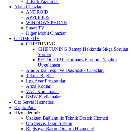
3. Parti Yazılımlar
Akıllı Cihazlar
ANDROID
APPLE IOS
WINDOWS PHONE
Smart TV
Diğer Mobil Cihazlar
OTOMOTİV
CHIPTUNING
CHIPTUNING Remap Hakkında Sıkça Sorulan
Sorular
PECOCHIP Performans-Ekonomi Yazılım
Uygulaması
Araç Arıza Tespit ve Diagnostik Cihazları
Teknik Bilgiler
Lpg Ayar Programları
Arıza Kodları
VAG Kodlamalar
BMW Kodlamalar
Oto Servis Hizmetleri
Kripto Para
Hizmetlerimiz
Uzaktan Bağlantı ile Teknik Destek Hizmeti
Oto Servis Takip Sistemi
Bilgisayar Bakım Onarım Hizmetleri