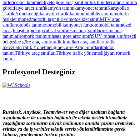
türleri
çekici tanımı
ehliyete göre araç sınıfları
hız limitleri araç sınıfına
göre
itfaiye aracı sınıfı
kamyon tanımı
kamyonet tanımı
Karayolları
Trafik Yönetmeliği
karayolu trafik kanunu
minibüs tanımı
motorlu
bisiklet moped
motorlu taşıt türleri
motosiklet sınıfı
MTV araç
sınıfları
otobüs tanımı
otomobil kamyonet farkı
otomobil tanımı
özel
amaçlı taşıtlar
pickup ruhsat sınıfı
resmi araç sınıfları
resmi araç
tanımları
römork tanımı
ruhsata göre araç sınıfı
SUV ruhsat sınıfı
tescil
belgesine göre araç sınıfı
trafik kuralları araç sınıfları
trafik
mevzuatı
Trafik Yönetmeliğine Göre Araç Sınıfları
traktör
tanımı
Türkiye araç sınıfları
Türkiye trafik yönetmeliği
yarı römork
tanımı
Profesyonel Desteğiniz
Rustdesk, Anydesk, Teamviewer veya diğer uzaktan bağlantı
uygulamaları ile uzaktan bağlantı ile teknik destek hizmetimiz
yaşadığınız sorunların büyük bölümüne anında çözüm üretirken,
evinize ya da iş yerinize teknik servis yönlendirilmesine gerek
kalmaz, probleminiz hızlıca çözülür.