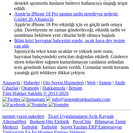
destekli sponsorlu ilanların binlerce kullanıcıya ulaştığı tespit
edildi.
Apple'ın iPhone 18 Pro tanıtım tarihi neredeyse netleşti:
Gözler 26 Ağustos'ta
Apple'ın iPhone 18 Pro etkinliği için en güçlü tarih ortaya
çıktı. Davetiyenin ne zaman gönderileceği, etkinlik tarihi ve
tanıtılması beklenen yeni cihazlar belli olmaya başladı.
İklim krizi hayvanat bahçesini vurdu, sıcak hava dev tesiste
can aldı
Japonya'da rekor kıran sıcaklar ve yüksek nem oranı,
hayvanat bahçesindeki yırtıcıları doğrudan etkiledi. Günlerce
süren tedavilere rağmen kurtarılamayan canlıların ardından
tesis genelinde kırmızı alarm verildi. Uzmanlar nemli havanın
yarattığı gizli tehlikeye dikkat çekiyor.
Anasayfa
|
Haberler
|
Oto Servis Hizmetleri
|
Web
|
Sistem
|
Akıllı
Cihazlar
|
Otomotiv
|
Hakkımızda
|
İletişim
Tüm Hakları Saklıdır © 2013-2026
info@sistemdestekuzmani.com
tanıtım yazısı paketleri
Ticari Uygulamaların Açık Kaynak
Alternatifleri
Başkent Oto Elektrik
PecoChip
Bilgisayar Tamir
Merkezi
Turbobit
Turbobit
Seojet Yazılım ERP Entegrasyon
Türkiye'nin En İyi Hosting Firması Verigom