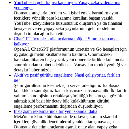
YouTube'da gelir kapısı kapanıyor: Yapay zeka videolarına
yeni engel
Otomatik araçlarla üretilen ve kişisel emek barındırmayan
içeriklere yönelik para kazanma kuralları baştan yazıldı.
YouTube, izleyicilerde huzursuzluk oluşturan ya da finansal
tavsiyeler veren yapay zeka yayınlarının gelir modelinin
dışında tutulacağını ilan etti.
ChatGPT ücretsiz kullanıcılarına müjde: Sınırlar tamamen
kalkıyor
OpenAI, ChatGPT platformunun ücretsiz ve Go hesapları için
uyguladığı metin kısıtlamalarını kaldırdı. Önümüzdeki
haftadan itibaren başlayacak yeni dönemle birlikte kullanıcılar
sınır olmadan sohbet edebilecek. Varsayılan model yeniliği ve
detaylar haberimizde.
Aktif ve pasif gürültü engelleme: Nasıl çalışıyorlar, farkları
ne?
Şehir gürültüsünü kesmek için servet ödediğimiz kablosuz
kulaklıklar sandığımız kadar kusursuz çalışmayabilir. İki farklı
yalıtım teknolojisinin ortaklaşa yürüttüğü bu süreçte, gözlük
takmak gibi basit bir detay bile kulaklığınızın gürültü
engelleme performansını doğrudan düşürebiliyor.
Instagram reklamlarında bir yeni skandal daha
Meta'nın reklam kütüphanesinde ortaya çıkarılan skandal
içerikler, güvenlik denetimlerini yeniden tartışmaya açtı.
Otomatik denetim araçlarını aşarak onay alan yapay zeka