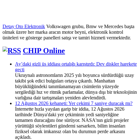
Detay Oto Elektronik
Volkswagen grubu, Bmw ve Mercedes başta
olmak üzere her marka aracın motor beyni, elektronik kontrol
üniteleri ve gösterge panelleri satışı ve tamiri hizmeti vermektedir.
CHIP Online
Ay’daki gizli üs iddiası ortalığı karıştırdı: Dev diskler harekete
geçti
Ukraynalı astronomların 2025 yılı boyunca sürdürdüğü uzay
takibi şok edici bulguları ortaya çıkardı. Manhattan
büyüklüğündeki tanımlanamayan cisimlerin yüzeyde
sergilediği hız ve ritmik parlamalar, dünya dışı bir teknolojinin
varlığına dair tartışmaları yeniden alevlendirdi.
12 Ağustos 2026 kehaneti: Yer çekimi 7 saniye duracak mı?
İnternette hızla yayılan garip bir iddia, 12 Ağustos 2026
tarihinde Dünya'daki yer çekiminin yedi saniyeliğine
tamamen duracağını öne sürüyor. NASA'nın gizli projeler
yürüttüğü söylentileri gündemi sarsarken, bilim insanları
fiziksel olarak imkansız olan bu durumun perde arkasını
açıkladı.