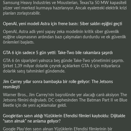
Samsung Heavy Industries ve Mousterian, Texas'ta 50 MW kapasiteli
yüzer veri merkezi kurmaya hazırlanıyor. Ancak eyaletteki elektrik krizi
planları zorlaştırabilir.
OpenAI, yeni modeli Astra için frene bastı: Siber saldırı eşiğini geçti
OpenAI, Astra adlı yeni yapay zeka modelinin kritik siber güvenlik
eşiğine ulaşmasının ardından bazı çalışmaları durdurdu ve ek güvenlik
önlemleri başlattı.
GTA 6 için sadece 5 gün yetti: Take-Two bile rakamlara şaşırdı
GTA 6 ön siparişleri yalnızca beş günde Take-Two yönetimini şaşırttı.
Şirket 1,39 milyar dolarlık çeyrek açıklarken GTA 6 için milyarlarca
dolarlık satış tahminleri gündemde.
Jim Carrey yıllar sonra bambaşka bir rolle geliyor: The Jetsons
resmileşti
Warner Bros., Jim Carrey'nin başrolünde yer alacağı canlı aksiyon The
Jetsons filmini doğruladı. DC cephesinden The Batman Part II ve Blue
Beetle için de yeni açıklamalar geldi.
Google’dan satın aldığı Yüzüklerin Efendisi filmleri kayboldu: Dijitalde
“satın almak” ne anlama geliyor?
Google Play'den satın alınan Yüzüklerin Efendisi filmlerinin bir