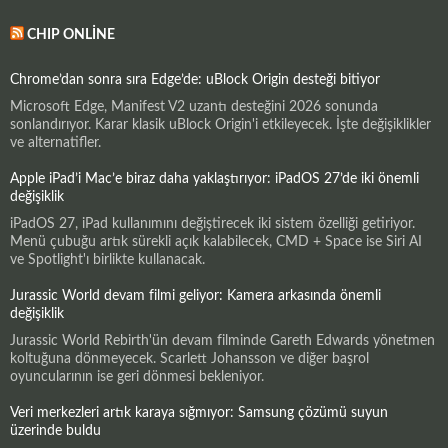
CHIP ONLINE
Chrome’dan sonra sıra Edge’de: uBlock Origin desteği bitiyor
Microsoft Edge, Manifest V2 uzantı desteğini 2026 sonunda
sonlandırıyor. Karar klasik uBlock Origin'i etkileyecek. İşte değişiklikler
ve alternatifler.
Apple iPad’i Mac’e biraz daha yaklaştırıyor: iPadOS 27’de iki önemli
değişiklik
iPadOS 27, iPad kullanımını değiştirecek iki sistem özelliği getiriyor.
Menü çubuğu artık sürekli açık kalabilecek, CMD + Space ise Siri AI
ve Spotlight'ı birlikte kullanacak.
Jurassic World devam filmi geliyor: Kamera arkasında önemli
değişiklik
Jurassic World Rebirth'ün devam filminde Gareth Edwards yönetmen
koltuğuna dönmeyecek. Scarlett Johansson ve diğer başrol
oyuncularının ise geri dönmesi bekleniyor.
Veri merkezleri artık karaya sığmıyor: Samsung çözümü suyun
üzerinde buldu