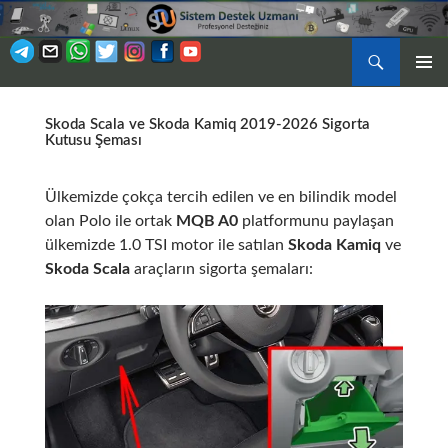
Ara
BIRINCI
İÇERIĞE
MENÜ
ATLA
Skoda Scala ve Skoda Kamiq 2019-2026 Sigorta
Kutusu Şeması
Ülkemizde çokça tercih edilen ve en bilindik model
olan Polo ile ortak
MQB A0
platformunu paylaşan
ülkemizde 1.0 TSI motor ile satılan
Skoda Kamiq
ve
Skoda Scala
araçların sigorta şemaları: