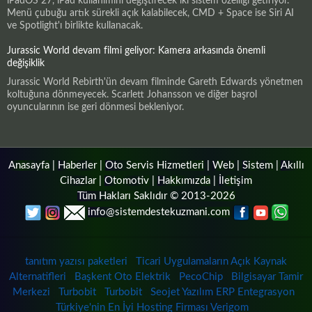
iPadOS 27, iPad kullanımını değiştirecek iki sistem özelliği getiriyor.
Menü çubuğu artık sürekli açık kalabilecek, CMD + Space ise Siri AI
ve Spotlight'ı birlikte kullanacak.
Jurassic World devam filmi geliyor: Kamera arkasında önemli
değişiklik
Jurassic World Rebirth'ün devam filminde Gareth Edwards yönetmen
koltuğuna dönmeyecek. Scarlett Johansson ve diğer başrol
oyuncularının ise geri dönmesi bekleniyor.
Anasayfa
|
Haberler
|
Oto Servis Hizmetleri
|
Web
|
Sistem
|
Akıllı
Cihazlar
|
Otomotiv
|
Hakkımızda
|
İletişim
Tüm Hakları Saklıdır © 2013-2026
info@sistemdestekuzmani.com
tanıtım yazısı paketleri
Ticari Uygulamaların Açık Kaynak
Alternatifleri
Başkent Oto Elektrik
PecoChip
Bilgisayar Tamir
Merkezi
Turbobit
Turbobit
Seojet Yazılım ERP Entegrasyon
Türkiye'nin En İyi Hosting Firması Verigom