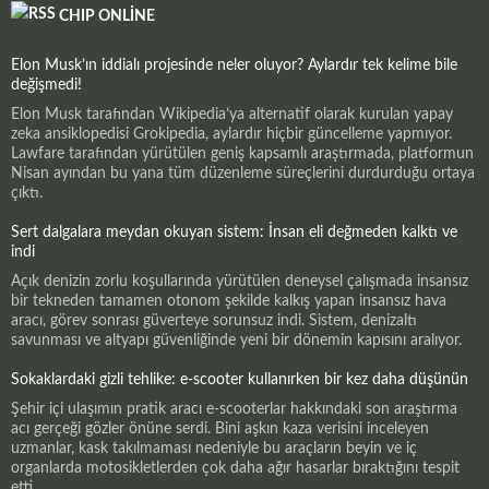
CHIP ONLINE
Elon Musk’ın iddialı projesinde neler oluyor? Aylardır tek kelime bile
değişmedi!
Elon Musk tarafından Wikipedia’ya alternatif olarak kurulan yapay
zeka ansiklopedisi Grokipedia, aylardır hiçbir güncelleme yapmıyor.
Lawfare tarafından yürütülen geniş kapsamlı araştırmada, platformun
Nisan ayından bu yana tüm düzenleme süreçlerini durdurduğu ortaya
çıktı.
Sert dalgalara meydan okuyan sistem: İnsan eli değmeden kalktı ve
indi
Açık denizin zorlu koşullarında yürütülen deneysel çalışmada insansız
bir tekneden tamamen otonom şekilde kalkış yapan insansız hava
aracı, görev sonrası güverteye sorunsuz indi. Sistem, denizaltı
savunması ve altyapı güvenliğinde yeni bir dönemin kapısını aralıyor.
Sokaklardaki gizli tehlike: e-scooter kullanırken bir kez daha düşünün
Şehir içi ulaşımın pratik aracı e-scooterlar hakkındaki son araştırma
acı gerçeği gözler önüne serdi. Bini aşkın kaza verisini inceleyen
uzmanlar, kask takılmaması nedeniyle bu araçların beyin ve iç
organlarda motosikletlerden çok daha ağır hasarlar bıraktığını tespit
etti.