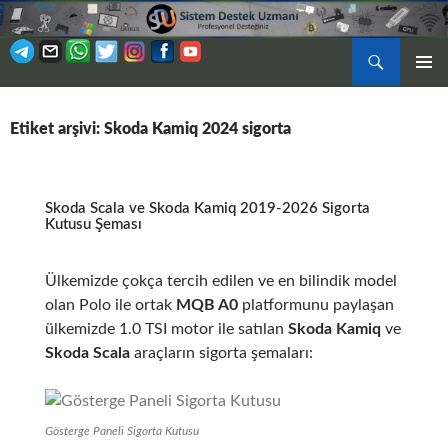
Ara
BIRINCI
İÇERIĞE
MENÜ
ATLA
Etiket arşivi: Skoda Kamiq 2024 sigorta
Skoda Scala ve Skoda Kamiq 2019-2026 Sigorta
Kutusu Şeması
Ülkemizde çokça tercih edilen ve en bilindik model
olan Polo ile ortak
MQB A0
platformunu paylaşan
ülkemizde 1.0 TSI motor ile satılan
Skoda Kamiq
ve
Skoda Scala
araçların sigorta şemaları:
Gösterge Paneli Sigorta Kutusu