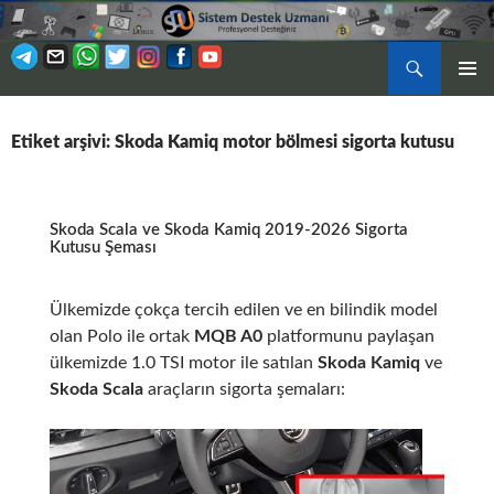
Ara
BIRINCI
İÇERIĞE
MENÜ
ATLA
Etiket arşivi: Skoda Kamiq motor bölmesi sigorta kutusu
Skoda Scala ve Skoda Kamiq 2019-2026 Sigorta
Kutusu Şeması
Ülkemizde çokça tercih edilen ve en bilindik model
olan Polo ile ortak
MQB A0
platformunu paylaşan
ülkemizde 1.0 TSI motor ile satılan
Skoda Kamiq
ve
Skoda Scala
araçların sigorta şemaları: