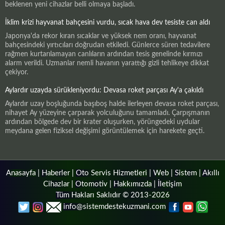
beklenen yeni cihazlar belli olmaya başladı.
İklim krizi hayvanat bahçesini vurdu, sıcak hava dev tesiste can aldı
Japonya'da rekor kıran sıcaklar ve yüksek nem oranı, hayvanat
bahçesindeki yırtıcıları doğrudan etkiledi. Günlerce süren tedavilere
rağmen kurtarılamayan canlıların ardından tesis genelinde kırmızı
alarm verildi. Uzmanlar nemli havanın yarattığı gizli tehlikeye dikkat
çekiyor.
Aylardır uzayda sürükleniyordu: Devasa roket parçası Ay'a çakıldı
Aylardır uzay boşluğunda başıboş halde ilerleyen devasa roket parçası,
nihayet Ay yüzeyine çarparak yolculuğunu tamamladı. Çarpışmanın
ardından bölgede dev bir krater oluşurken, yörüngedeki uydular
meydana gelen fiziksel değişimi görüntülemek için harekete geçti.
Anasayfa
|
Haberler
|
Oto Servis Hizmetleri
|
Web
|
Sistem
|
Akıllı
Cihazlar
|
Otomotiv
|
Hakkımızda
|
İletişim
Tüm Hakları Saklıdır © 2013-2026
info@sistemdestekuzmani.com