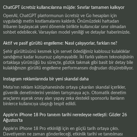
ChatGPT ücretsiz kullanıcılarına müjde: Sınırlar tamamen kalkıyor
OpenAI, ChatGPT platformunun ücretsiz ve Go hesapları için
uyguladığı metin kısıtlamalarını kaldırdı. Önümüzdeki haftadan
itibaren başlayacak yeni dönemle birlikte kullanıcılar sınır olmadan
sohbet edebilecek. Varsayılan model yeniliği ve detaylar haberimizde.
Aktif ve pasif gürültü engelleme: Nasıl çalışıyorlar, farkları ne?
Şehir gürültüsünü kesmek için servet ödediğimiz kablosuz kulaklıklar
sandığımız kadar kusursuz çalışmayabilir. İki farklı yalıtım teknolojisinin
ortaklaşa yürüttüğü bu süreçte, gözlük takmak gibi basit bir detay bile
kulaklığınızın gürültü engelleme performansını doğrudan düşürebiliyor.
Instagram reklamlarında bir yeni skandal daha
Meta'nın reklam kütüphanesinde ortaya çıkarılan skandal içerikler,
güvenlik denetimlerini yeniden tartışmaya açtı. Otomatik denetim
araçlarını aşarak onay alan yapay zeka destekli sponsorlu ilanların
binlerce kullanıcıya ulaştığı tespit edildi.
Apple'ın iPhone 18 Pro tanıtım tarihi neredeyse netleşti: Gözler 26
Ağustos'ta
Apple'ın iPhone 18 Pro etkinliği için en güçlü tarih ortaya çıktı.
Davetiyenin ne zaman gönderileceği, etkinlik tarihi ve tanıtılması