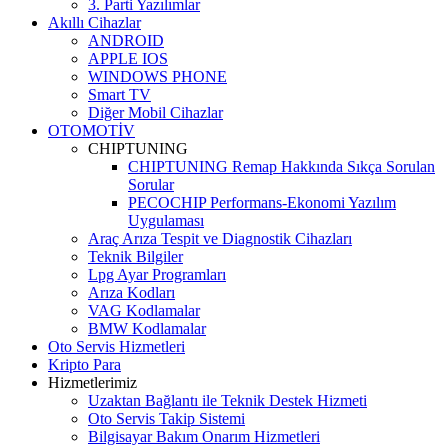
3. Parti Yazılımlar
Akıllı Cihazlar
ANDROID
APPLE IOS
WINDOWS PHONE
Smart TV
Diğer Mobil Cihazlar
OTOMOTİV
CHIPTUNING
CHIPTUNING Remap Hakkında Sıkça Sorulan
Sorular
PECOCHIP Performans-Ekonomi Yazılım
Uygulaması
Araç Arıza Tespit ve Diagnostik Cihazları
Teknik Bilgiler
Lpg Ayar Programları
Arıza Kodları
VAG Kodlamalar
BMW Kodlamalar
Oto Servis Hizmetleri
Kripto Para
Hizmetlerimiz
Uzaktan Bağlantı ile Teknik Destek Hizmeti
Oto Servis Takip Sistemi
Bilgisayar Bakım Onarım Hizmetleri