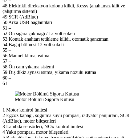
47 –
48 Elektrikli direksiyon kolonu kilidi, Kessy (anahtarsız kilit ve
çalıştırma sistemi)
49 SCR (AdBlue)
50 Arka USB bağlantıları
51 –
52 Ön sigara çakmağı / 12 volt soketi
53 Kontak anahtarı tetikleme kilidi, otomatik şanzıman
54 Bagaj bölmesi 12 volt soketi
55 –
56 Manuel klima, ısıtma
57 –
58 Ön cam yıkama sistemi
59 Dış dikiz aynası ısıtma, yıkama nozulu ısıtma
60 –
61 –
Motor Bölümü Sigorta Kutusu
1 Motor kontrol ünitesi
2 Egzoz kapağı, soğutma suyu pompası, radyatör panjurları, SCR
(AdBlue), motor bileşenleri
3 Lambda sensörleri, NOx kontrol ünitesi
4 Yakıt pompası, motor bileşenleri
5 Radyatör fanı, takviye basınç regülatörü, yağ seviyesi ve yağ