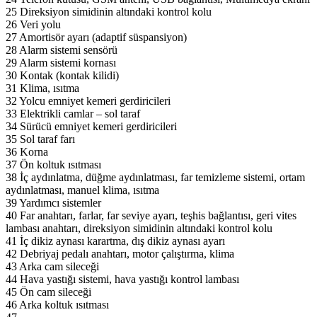
25 Direksiyon simidinin altındaki kontrol kolu
26 Veri yolu
27 Amortisör ayarı (adaptif süspansiyon)
28 Alarm sistemi sensörü
29 Alarm sistemi kornası
30 Kontak (kontak kilidi)
31 Klima, ısıtma
32 Yolcu emniyet kemeri gerdiricileri
33 Elektrikli camlar – sol taraf
34 Sürücü emniyet kemeri gerdiricileri
35 Sol taraf farı
36 Korna
37 Ön koltuk ısıtması
38 İç aydınlatma, düğme aydınlatması, far temizleme sistemi, ortam
aydınlatması, manuel klima, ısıtma
39 Yardımcı sistemler
40 Far anahtarı, farlar, far seviye ayarı, teşhis bağlantısı, geri vites
lambası anahtarı, direksiyon simidinin altındaki kontrol kolu
41 İç dikiz aynası karartma, dış dikiz aynası ayarı
42 Debriyaj pedalı anahtarı, motor çalıştırma, klima
43 Arka cam sileceği
44 Hava yastığı sistemi, hava yastığı kontrol lambası
45 Ön cam sileceği
46 Arka koltuk ısıtması