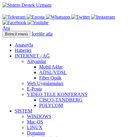
Ara
İçeriğe atla
Birincil menü
Anasayfa
Haberler
INTERNET / AĞ
Altyapılar
Mobil Ağlar
ADSL/VDSL
Fiber Optik
Web Uygulamaları
E-Posta
VIDEO TELE KONFERANS
CISCO-TANDBERG
POLYCOM
SİSTEM
WINDOWS
Mac OS
LINUX
Donanım