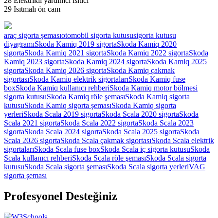
28 Elektrikli yardımcı ısıtıcı
29 Isıtmalı ön cam
araç sigorta şeması
otomobil sigorta kutusu
sigorta kutusu
diyagramı
Skoda Kamiq 2019 sigorta
Skoda Kamiq 2020
sigorta
Skoda Kamiq 2021 sigorta
Skoda Kamiq 2022 sigorta
Skoda
Kamiq 2023 sigorta
Skoda Kamiq 2024 sigorta
Skoda Kamiq 2025
sigorta
Skoda Kamiq 2026 sigorta
Skoda Kamiq çakmak
sigortası
Skoda Kamiq elektrik sigortaları
Skoda Kamiq fuse
box
Skoda Kamiq kullanıcı rehberi
Skoda Kamiq motor bölmesi
sigorta kutusu
Skoda Kamiq röle şeması
Skoda Kamiq sigorta
kutusu
Skoda Kamiq sigorta şeması
Skoda Kamiq sigorta
yerleri
Skoda Scala 2019 sigorta
Skoda Scala 2020 sigorta
Skoda
Scala 2021 sigorta
Skoda Scala 2022 sigorta
Skoda Scala 2023
sigorta
Skoda Scala 2024 sigorta
Skoda Scala 2025 sigorta
Skoda
Scala 2026 sigorta
Skoda Scala çakmak sigortası
Skoda Scala elektrik
sigortaları
Skoda Scala fuse box
Skoda Scala iç sigorta kutusu
Skoda
Scala kullanıcı rehberi
Skoda Scala röle şeması
Skoda Scala sigorta
kutusu
Skoda Scala sigorta şeması
Skoda Scala sigorta yerleri
VAG
sigorta şeması
Profesyonel Desteğiniz