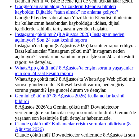
Batman Part II ve Blue Beetle için de yeni açıklamalar geldi.
Google’dan satın aldığı Yüzüklerin Efendisi filmleri
kayboldu: Dijitalde “satın almak” ne anlama geliyor?
Google Play'den satın alınan Yüzüklerin Efendisi filmlerinin
bir kullanıcının hesabından kaybolduğu iddiası, dijital
içeriklerde sahiplik tartışmasını yeniden başlattı.
Instagram çöktü mü? (8 Ağustos 2026) Instagram neden
açılmıyor? Son 24 saat kesinti raporu
Instagram'da bugün (8 Ağustos 2026) kesintiler rapor ediliyor.
Bazı kullanıcılar "Instagram çöktü mü? Instagram neden
açılmıyor?" sorularının yanıtını arıyor. İşte son 24 saat kesinti
raporu ve detaylar...
WhatsApp çöktü mü? 8 Ağustos’ta erişim sorunu yaşayanlar
için son 24 saat kesinti raporu
WhatsApp çöktü mü? 8 Ağustos'ta WhatsApp Web çöktü mü
sorusu gündem oldu. Küresel kesinti var mı, neden giriş
sorunu yaşandı? İşte güncel durum ve detaylar.
Gemini çöktü mü? (8 Ağustos 2026) Kullanıcılar kesinti
bildirdi
8 Ağustos 2026’da Gemini çöktü mü? Downdetector
verilerine göre kullanıcılar erişim sorunları bildirdi. Gemini’de
yaşanan son kesintiyle ilgili detaylar haberimizde.
Claude çöktü mü? Kullanıcılar erişim sorunları bildiriyor (8
Ağustos 2026)
Claude çöktü mü? Downdetector verilerinde 8 Ağustos'ta son