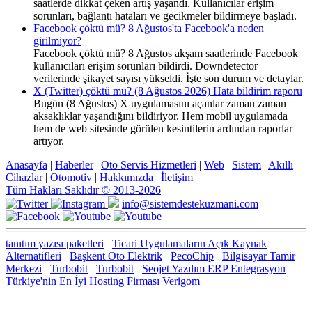
saatlerde dikkat çeken artış yaşandı. Kullanıcılar erişim
sorunları, bağlantı hataları ve gecikmeler bildirmeye başladı.
Facebook çöktü mü? 8 Ağustos'ta Facebook'a neden
girilmiyor?
Facebook çöktü mü? 8 Ağustos akşam saatlerinde Facebook
kullanıcıları erişim sorunları bildirdi. Downdetector
verilerinde şikayet sayısı yükseldi. İşte son durum ve detaylar.
X (Twitter) çöktü mü? (8 Ağustos 2026) Hata bildirim raporu
Bugün (8 Ağustos) X uygulamasını açanlar zaman zaman
aksaklıklar yaşandığını bildiriyor. Hem mobil uygulamada
hem de web sitesinde görülen kesintilerin ardından raporlar
artıyor.
Anasayfa
|
Haberler
|
Oto Servis Hizmetleri
|
Web
|
Sistem
|
Akıllı
Cihazlar
|
Otomotiv
|
Hakkımızda
|
İletişim
Tüm Hakları Saklıdır © 2013-2026
info@sistemdestekuzmani.com
tanıtım yazısı paketleri
Ticari Uygulamaların Açık Kaynak
Alternatifleri
Başkent Oto Elektrik
PecoChip
Bilgisayar Tamir
Merkezi
Turbobit
Turbobit
Seojet Yazılım ERP Entegrasyon
Türkiye'nin En İyi Hosting Firması Verigom