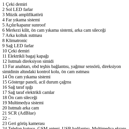
1 Çeki demiri
2 Sol LED farlar
3 Müzik amplifikatörü
4 Far yıkama sistemi
5 Açılır/kapanır sunroof
6 Merkezi kilit, ön cam yıkama sistemi, arka cam sileceği
7 Arka koltuk ısıtması
8 Klimatronic
9 Sağ LED farlar
10 Çeki demiri
11 Elektrikli bagaj kapağı
12 Isıtmalı direksiyon simidi
13 Far anahtarı, obd teşhis bağlantısı, yağmur sensörü, direksiyon
simidinin altındaki kontrol kolu, ön cam ısıtması
14 Ön cam yıkama sistemi
15 Gösterge paneli, acil durum çağrısı
16 Sağ taraf ışığı
17 Sağ taraf elektrikli camlar
18 Ön cam sileceği
19 Multimedya sistemi
20 Isıtmalı arka cam
21 SCR (AdBlue)
22 –
23 Geri görüş kamerası
24 Telefon kutusu, GSM anteni, USB bağlantısı, Multimedya ekranı