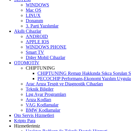
WINDOWS
Mac OS
LINUX
Donanım
3. Parti Yazılımlar
Akıllı Cihazlar
ANDROID
APPLE IOS
WINDOWS PHONE
Smart TV
Diğer Mobil Cihazlar
OTOMOTİV
CHIPTUNING
CHIPTUNING Remap Hakkında Sıkça Sorulan So
PECOCHIP Performans-Ekonomi Yazılım Uygula
Araç Arıza Tespit ve Diagnostik Cihazları
Teknik Bilgiler
Lpg Ayar Programları
Arıza Kodları
VAG Kodlamalar
BMW Kodlamalar
Oto Servis Hizmetleri
Kripto Para
Hizmetlerimiz