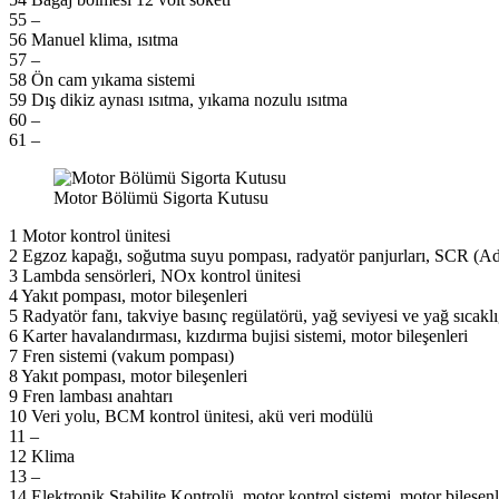
55 –
56 Manuel klima, ısıtma
57 –
58 Ön cam yıkama sistemi
59 Dış dikiz aynası ısıtma, yıkama nozulu ısıtma
60 –
61 –
Motor Bölümü Sigorta Kutusu
1 Motor kontrol ünitesi
2 Egzoz kapağı, soğutma suyu pompası, radyatör panjurları, SCR (AdB
3 Lambda sensörleri, NOx kontrol ünitesi
4 Yakıt pompası, motor bileşenleri
5 Radyatör fanı, takviye basınç regülatörü, yağ seviyesi ve yağ sıcaklı
6 Karter havalandırması, kızdırma bujisi sistemi, motor bileşenleri
7 Fren sistemi (vakum pompası)
8 Yakıt pompası, motor bileşenleri
9 Fren lambası anahtarı
10 Veri yolu, BCM kontrol ünitesi, akü veri modülü
11 –
12 Klima
13 –
14
Elektronik Stabilite Kontrolü
, motor kontrol sistemi, motor bileşenl