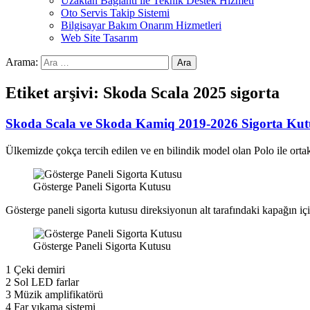
Uzaktan Bağlantı ile Teknik Destek Hizmeti
Oto Servis Takip Sistemi
Bilgisayar Bakım Onarım Hizmetleri
Web Site Tasarım
Arama:
Etiket arşivi: Skoda Scala 2025 sigorta
Skoda Scala ve Skoda Kamiq 2019-2026 Sigorta Kut
Ülkemizde çokça tercih edilen ve en bilindik model olan Polo ile ort
Gösterge Paneli Sigorta Kutusu
Gösterge paneli sigorta kutusu direksiyonun alt tarafındaki kapağın iç
Gösterge Paneli Sigorta Kutusu
1 Çeki demiri
2 Sol LED farlar
3 Müzik amplifikatörü
4 Far yıkama sistemi