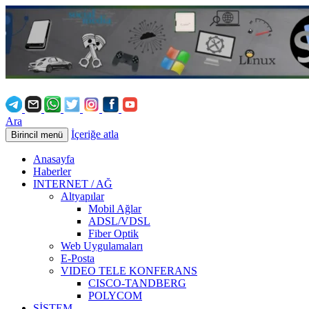
Ara
İçeriğe atla
Birincil menü
Anasayfa
Haberler
INTERNET / AĞ
Altyapılar
Mobil Ağlar
ADSL/VDSL
Fiber Optik
Web Uygulamaları
E-Posta
VIDEO TELE KONFERANS
CISCO-TANDBERG
POLYCOM
SİSTEM