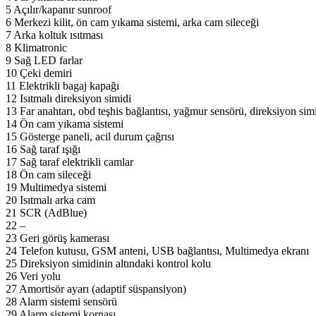
5 Açılır/kapanır sunroof
6 Merkezi kilit, ön cam yıkama sistemi, arka cam sileceği
7 Arka koltuk ısıtması
8 Klimatronic
9 Sağ LED farlar
10 Çeki demiri
11 Elektrikli bagaj kapağı
12 Isıtmalı direksiyon simidi
13 Far anahtarı, obd teşhis bağlantısı, yağmur sensörü, direksiyon simi
14 Ön cam yıkama sistemi
15 Gösterge paneli, acil durum çağrısı
16 Sağ taraf ışığı
17 Sağ taraf elektrikli camlar
18 Ön cam sileceği
19 Multimedya sistemi
20 Isıtmalı arka cam
21 SCR (AdBlue)
22 –
23 Geri görüş kamerası
24 Telefon kutusu, GSM anteni, USB bağlantısı, Multimedya ekranı
25 Direksiyon simidinin altındaki kontrol kolu
26 Veri yolu
27 Amortisör ayarı (adaptif süspansiyon)
28 Alarm sistemi sensörü
29 Alarm sistemi kornası