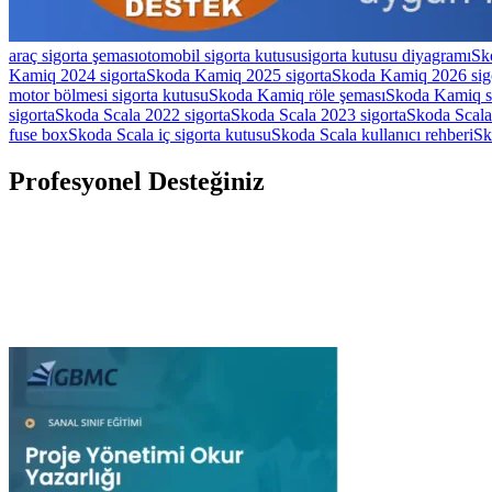
araç sigorta şeması
otomobil sigorta kutusu
sigorta kutusu diyagramı
Sk
Kamiq 2024 sigorta
Skoda Kamiq 2025 sigorta
Skoda Kamiq 2026 sig
motor bölmesi sigorta kutusu
Skoda Kamiq röle şeması
Skoda Kamiq si
sigorta
Skoda Scala 2022 sigorta
Skoda Scala 2023 sigorta
Skoda Scala
fuse box
Skoda Scala iç sigorta kutusu
Skoda Scala kullanıcı rehberi
Sk
Profesyonel Desteğiniz