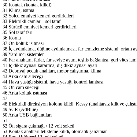
30 Kontak (kontak kilidi)
31 Klima, ısıtma
32 Yolcu emniyet kemeri gerdiricileri
33 Elektrikli camlar – sol taraf
34 Sürücü emniyet kemeri gerdiricileri
35 Sol taraf farı
36 Korna
37 Ön koltuk ısıtması
38 İç aydınlatma, düğme aydınlatması, far temizleme sistemi, ortam ay
39 Yardımcı sistemler
40 Far anahtarı, farlar, far seviye ayarı, teşhis bağlantısı, geri vites l
41 İç dikiz aynası karartma, dış dikiz aynası ayarı
42 Debriyaj pedalı anahtarı, motor çalıştırma, klima
43 Arka cam sileceği
44 Hava yastığı sistemi, hava yastığı kontrol lambası
45 Ön cam sileceği
46 Arka koltuk ısıtması
47 –
48 Elektrikli direksiyon kolonu kilidi, Kessy (anahtarsız kilit ve çalışt
49 SCR (AdBlue)
50 Arka USB bağlantıları
51 –
52 Ön sigara çakmağı / 12 volt soketi
53 Kontak anahtarı tetikleme kilidi, otomatik şanzıman
54 Bagaj bölmesi 12 volt soketi