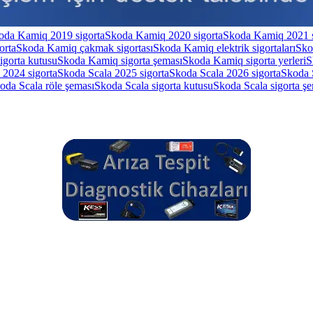
oda Kamiq 2019 sigorta
Skoda Kamiq 2020 sigorta
Skoda Kamiq 2021 s
orta
Skoda Kamiq çakmak sigortası
Skoda Kamiq elektrik sigortaları
Sko
gorta kutusu
Skoda Kamiq sigorta şeması
Skoda Kamiq sigorta yerleri
S
 2024 sigorta
Skoda Scala 2025 sigorta
Skoda Scala 2026 sigorta
Skoda 
oda Scala röle şeması
Skoda Scala sigorta kutusu
Skoda Scala sigorta ş