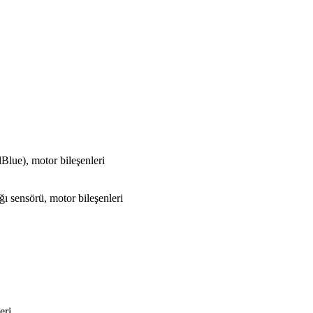
lue), motor bileşenleri
ğı sensörü, motor bileşenleri
eri