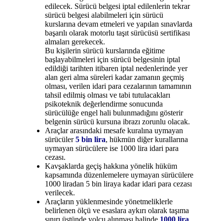
edilecek. Sürücü belgesi iptal edilenlerin tekrar
sürücü belgesi alabilmeleri için sürücü
kurslarına devam etmeleri ve yapılan sınavlarda
başarılı olarak motorlu taşıt sürücüsü sertifikası
almaları gerekecek.
Bu kişilerin sürücü kurslarında eğitime
başlayabilmeleri için sürücü belgesinin iptal
edildiği tarihten itibaren iptal nedenlerinde yer
alan geri alma süreleri kadar zamanın geçmiş
olması, verilen idari para cezalarının tamamının
tahsil edilmiş olması ve tabi tutulacakları
psikoteknik değerlendirme sonucunda
sürücülüğe engel hali bulunmadığını gösterir
belgenin sürücü kursuna ibrazı zorunlu olacak.
Araçlar arasındaki mesafe kuralına uymayan
sürücüler
5 bin lira
, hükmün diğer kurallarına
uymayan sürücülere ise 1000 lira idari para
cezası.
Kavşaklarda geçiş hakkına yönelik hüküm
kapsamında düzenlemelere uymayan sürücülere
1000 liradan 5 bin liraya kadar idari para cezası
verilecek.
Araçların yüklenmesinde yönetmeliklerle
belirlenen ölçü ve esaslara aykırı olarak taşıma
sınırı üstünde yolcu alınması halinde
1000 lira
,