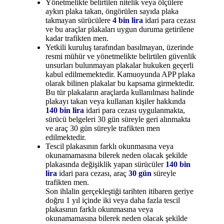
Yönetmelikte belirtilen nitelik veya ölçülere
aykırı plaka takan, öngörülen sayıda plaka
takmayan sürücülere
4 bin lira
idari para cezası
ve bu araçlar plakaları uygun duruma getirilene
kadar trafikten men.
Yetkili kuruluş tarafından basılmayan, üzerinde
resmi mühür ve yönetmelikte belirtilen güvenlik
unsurları bulunmayan plakalar hukuken geçerli
kabul edilmemektedir. Kamuoyunda APP plaka
olarak bilinen plakalar bu kapsama girmektedir.
Bu tür plakaların araçlarda kullanılması halinde
plakayı takan veya kullanan kişiler hakkında
140 bin lira
idari para cezası uygulanmakta,
sürücü belgeleri 30 gün süreyle geri alınmakta
ve araç 30 gün süreyle trafikten men
edilmektedir.
Tescil plakasının farklı okunmasına veya
okunamamasına bilerek neden olacak şekilde
plakasında değişiklik yapan sürücüler
140 bin
lira
idari para cezası, araç
30 gün
süreyle
trafikten men.
Son ihlalin gerçekleştiği tarihten itibaren geriye
doğru 1 yıl içinde iki veya daha fazla tescil
plakasının farklı okunmasına veya
okunamamasına bilerek neden olacak şekilde