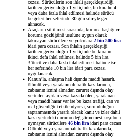
cezası. Sürücülerin son ihlali gerçekleştirdiği
tarihten geriye doğru 1 yıl içinde, bu kuralın 4
veya daha fazla ihlal edilmesi halinde sürücü
belgeleri her seferinde 30 gün süreyle geri
alınacak.
Araçların sürülmesi sırasında, koruma başlığı ve
koruma gözlüğünü usulüne uygun olarak
takmayan sürücülere ve yolculara
2 bin 500 lira
idari para cezası. Son ihlalin gerçekleştiği
tarihten geriye doğru 1 yıl içinde bu kuralın
ikinci defa ihlal edilmesi halinde 5 bin lira,
3’üncü ve daha fazla ihlal edilmesi halinde ise
her seferinde 10 bin lira idari para cezası
uygulanacak.
Kanun’la, anlaşma hali dışında maddi hasarlı,
ölümlü veya yaralanmalı trafik kazalarında,
zabıtanın iznini almadan zaruret dışında olay
yerinden ayrılan veya kazada ölen, yaralanan
veya maddi hasar var ise bu kaza trafiği, can ve
mal güvenliğini etkilemiyorsa, sorumluluğun
saptanmasında yararlı olacak kanıt ve izler dahil
kaza yerindeki durumu değiştirmemesi koşuluna
uymayan sürücülere
46 bin lira
idari para cezası
Ölümlü veya yaralanmalı trafik kazalarında,
zabıtanın iznini almadan zaruret dışında olay