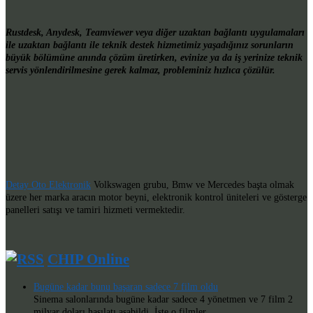
Rustdesk, Anydesk, Teamviewer veya diğer uzaktan bağlantı uygulamaları
ile uzaktan bağlantı ile teknik destek hizmetimiz yaşadığınız sorunların
büyük bölümüne anında çözüm üretirken, evinize ya da iş yerinize teknik
servis yönlendirilmesine gerek kalmaz, probleminiz hızlıca çözülür.
Detay Oto Elektronik
Volkswagen grubu, Bmw ve Mercedes başta olmak
üzere her marka aracın motor beyni, elektronik kontrol üniteleri ve gösterge
panelleri satışı ve tamiri hizmeti vermektedir.
CHIP Online
Bugüne kadar bunu başaran sadece 7 film oldu
Sinema salonlarında bugüne kadar sadece 4 yönetmen ve 7 film 2
milyar doları hasılatı aşabildi. İşte o filmler...