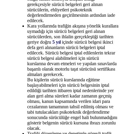
gerekçesiyle sürücü belgeleri geri alınan
sürücülerin, ehliyetleri psikoteknik
değerlendirmeden geçirilmesinin ardından iade
edilecek.
Kara yollarında trafiğin akışına yönelik kurallara
uymadığı için sürücü belgeleri geri alınan
sürücülerden, son ihlalin gerçekleştiği tarihten
geriye doğru
5 yıl
içinde sürücü belgesi ikinci
defa geri alınanların sürücü belgeleri iptal
edilecek. Sürücü belgesi iptal edilenlerin tekrar
sürücü belgesi alabilmeleri için sürücü
kurslarına devam etmeleri ve yapılan sınavlarda
başarılı olarak motorlu taşıt sürücüsü sertifikası
almaları gerekecek.
Bu kişilerin sürücü kurslarında eğitime
başlayabilmeleri için sürücü belgesinin iptal
edildiği tarihten itibaren iptal nedenlerinde yer
alan geri alma süreleri kadar zamanın geçmiş
olması, kanun kapsamında verilen idari para
cezalarının tamamının tahsil edilmiş olması ve
tabi tutulacakları psikoteknik değerlendirme
sonucunda sürücülüğe engel hali bulunmadığını
gösterir belgenin sürücü kursuna ibrazı zorunlu
olacak.
Trafiği düzenleme ve denetimle görevli trafik