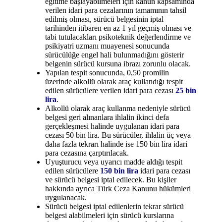
eğitime başlayabilmeleri için kanun kapsamında
verilen idari para cezalarının tamamının tahsil
edilmiş olması, sürücü belgesinin iptal
tarihinden itibaren en az 1 yıl geçmiş olması ve
tabi tutulacakları psikoteknik değerlendirme ve
psikiyatri uzmanı muayenesi sonucunda
sürücülüğe engel hali bulunmadığını gösterir
belgenin sürücü kursuna ibrazı zorunlu olacak.
Yapılan tespit sonucunda, 0,50 promilin
üzerinde alkollü olarak araç kullandığı tespit
edilen sürücülere verilen idari para cezası
25 bin
lira
.
Alkollü olarak araç kullanma nedeniyle sürücü
belgesi geri alınanlara ihlalin ikinci defa
gerçekleşmesi halinde uygulanan idari para
cezası 50 bin lira. Bu sürücüler, ihlalin üç veya
daha fazla tekrarı halinde ise 150 bin lira idari
para cezasına çarptırılacak.
Uyuşturucu veya uyarıcı madde aldığı tespit
edilen sürücülere
150 bin lira
idari para cezası
ve sürücü belgesi iptal edilecek. Bu kişiler
hakkında ayrıca Türk Ceza Kanunu hükümleri
uygulanacak.
Sürücü belgesi iptal edilenlerin tekrar sürücü
belgesi alabilmeleri için sürücü kurslarına