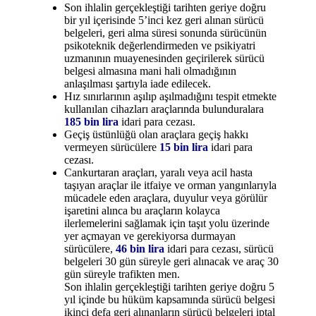
Son ihlalin gerçekleştiği tarihten geriye doğru
bir yıl içerisinde 5’inci kez geri alınan sürücü
belgeleri, geri alma süresi sonunda sürücünün
psikoteknik değerlendirmeden ve psikiyatri
uzmanının muayenesinden geçirilerek sürücü
belgesi almasına mani hali olmadığının
anlaşılması şartıyla iade edilecek.
Hız sınırlarının aşılıp aşılmadığını tespit etmekte
kullanılan cihazları araçlarında bulunduralara
185 bin lira
idari para cezası.
Geçiş üstünlüğü olan araçlara geçiş hakkı
vermeyen sürücülere
15 bin lira
idari para
cezası.
Cankurtaran araçları, yaralı veya acil hasta
taşıyan araçlar ile itfaiye ve orman yangınlarıyla
mücadele eden araçlara, duyulur veya görülür
işaretini alınca bu araçların kolayca
ilerlemelerini sağlamak için taşıt yolu üzerinde
yer açmayan ve gerekiyorsa durmayan
sürücülere,
46 bin lira
idari para cezası, sürücü
belgeleri 30 gün süreyle geri alınacak ve araç 30
gün süreyle trafikten men.
Son ihlalin gerçekleştiği tarihten geriye doğru 5
yıl içinde bu hüküm kapsamında sürücü belgesi
ikinci defa geri alınanların sürücü belgeleri iptal