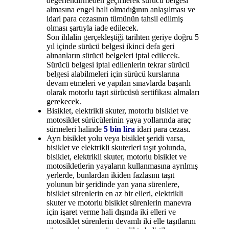
değerlendirmeden geçirilerek sürücü belgesi
almasına engel hali olmadığının anlaşılması ve
idari para cezasının tümünün tahsil edilmiş
olması şartıyla iade edilecek.
Son ihlalin gerçekleştiği tarihten geriye doğru 5
yıl içinde sürücü belgesi ikinci defa geri
alınanların sürücü belgeleri iptal edilecek.
Sürücü belgesi iptal edilenlerin tekrar sürücü
belgesi alabilmeleri için sürücü kurslarına
devam etmeleri ve yapılan sınavlarda başarılı
olarak motorlu taşıt sürücüsü sertifikası almaları
gerekecek.
Bisiklet, elektrikli skuter, motorlu bisiklet ve
motosiklet sürücülerinin yaya yollarında araç
sürmeleri halinde
5 bin lira
idari para cezası.
Ayrı bisiklet yolu veya bisiklet şeridi varsa,
bisiklet ve elektrikli skuterleri taşıt yolunda,
bisiklet, elektrikli skuter, motorlu bisiklet ve
motosikletlerin yayaların kullanmasına ayrılmış
yerlerde, bunlardan ikiden fazlasını taşıt
yolunun bir şeridinde yan yana sürenlere,
bisiklet sürenlerin en az bir elleri, elektrikli
skuter ve motorlu bisiklet sürenlerin manevra
için işaret verme hali dışında iki elleri ve
motosiklet sürenlerin devamlı iki elle taşıtlarını