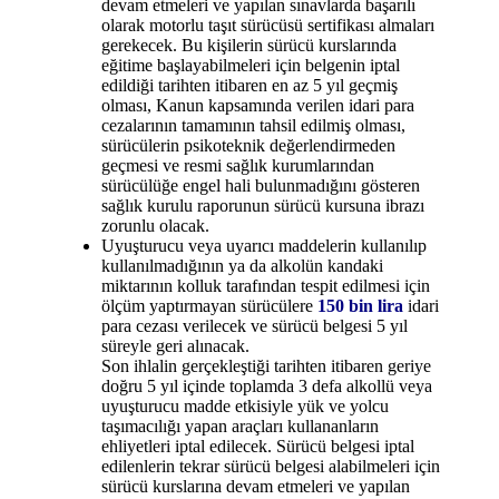
devam etmeleri ve yapılan sınavlarda başarılı
olarak motorlu taşıt sürücüsü sertifikası almaları
gerekecek. Bu kişilerin sürücü kurslarında
eğitime başlayabilmeleri için belgenin iptal
edildiği tarihten itibaren en az 5 yıl geçmiş
olması, Kanun kapsamında verilen idari para
cezalarının tamamının tahsil edilmiş olması,
sürücülerin psikoteknik değerlendirmeden
geçmesi ve resmi sağlık kurumlarından
sürücülüğe engel hali bulunmadığını gösteren
sağlık kurulu raporunun sürücü kursuna ibrazı
zorunlu olacak.
Uyuşturucu veya uyarıcı maddelerin kullanılıp
kullanılmadığının ya da alkolün kandaki
miktarının kolluk tarafından tespit edilmesi için
ölçüm yaptırmayan sürücülere
150 bin lira
idari
para cezası verilecek ve sürücü belgesi 5 yıl
süreyle geri alınacak.
Son ihlalin gerçekleştiği tarihten itibaren geriye
doğru 5 yıl içinde toplamda 3 defa alkollü veya
uyuşturucu madde etkisiyle yük ve yolcu
taşımacılığı yapan araçları kullananların
ehliyetleri iptal edilecek. Sürücü belgesi iptal
edilenlerin tekrar sürücü belgesi alabilmeleri için
sürücü kurslarına devam etmeleri ve yapılan