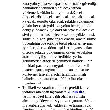
kara yolu yapısı ve kapasitesi ile trafik güvenliği
bakımından tehlikeli olabilecek tarzda
yüklemesi; yükün kara yoluna değecek,
düşecek, dökülecek, saçılacak, sızacak, akacak,
kayacak, gürültü çıkaracak şekilde yüklenmesi;
yükün her çeşit yolda ve yolun her eğiminde
dengeyi bozacak, yoldaki bir şeye takılacak ve
sivri çıkıntılar hasıl edecek şekilde yüklenmesi,
sürücünün görüşüne engel olacak, aracın sürme
güvenliğini bozacak ve tescil plakaları, ayırım
işaretleri, dur ve dönüş ışıkları ile yansıtıcıları
örtecek şekilde yüklenmesi, çeken ve çekilen
araçlarla ilgili şartlar ve tedbirler yerine
getirilmeden araçların çekilmesi halinde 3 bin
lira idari para cezası uygulanacak. Tehlikeli
madde taşımacılığında kullanılan araçlar ile
konteyner taşıyan araçlar tarafından ihlali
halinde idari para cezası 20 bin lira olarak
uygulanacak.
Tehlikeli ve zararlı maddeleri gerekli izin ve
tedbirler almadan taşıyanlara
20 bin lira
;
taşınması özel izne bağlı olan eşyayı izin
almadan yükleyen, taşıyan ve taşıttırana 60 bin
lira, gabari dışı yük yükleyen ve taşınan yük
üzerine veya araç dışına yolcu bindirenlere 20