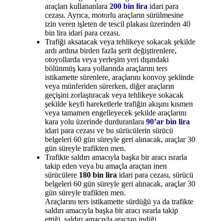
araçları kullananlara
200 bin lira
idari para
cezası. Ayrıca, motorlu araçların sürülmesine
izin veren işleten de tescil plakası üzerinden 40
bin lira idari para cezası.
Trafiği aksatacak veya tehlikeye sokacak şekilde
ardı ardına birden fazla şerit değiştirenlere,
otoyollarda veya yerleşim yeri dışındaki
bölünmüş kara yollarında araçlarını ters
istikamette sürenlere, araçlarını konvoy şeklinde
veya münferiden sürerken, diğer araçların
geçişini zorlaştıracak veya tehlikeye sokacak
şekilde keyfi hareketlerle trafiğin akışını kısmen
veya tamamen engelleyecek şekilde araçlarını
kara yolu üzerinde durduranlara
90’ar bin lira
idari para cezası ve bu sürücülerin sürücü
belgeleri 60 gün süreyle geri alınacak, araçlar 30
gün süreyle trafikten men.
Trafikte saldırı amacıyla başka bir aracı ısrarla
takip eden veya bu amaçla araçtan inen
sürücülere
180 bin lira
idari para cezası, sürücü
belgeleri 60 gün süreyle geri alınacak, araçlar 30
gün süreyle trafikten men.
Araçlarını ters istikamette sürdüğü ya da trafikte
saldırı amacıyla başka bir aracı ısrarla takip
ettiği, saldırı amacıyla araçtan indiği