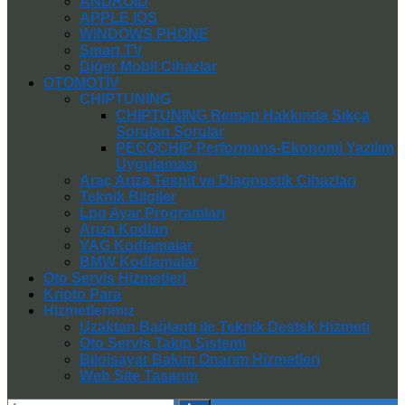
ANDROID
APPLE IOS
WINDOWS PHONE
Smart TV
Diğer Mobil Cihazlar
OTOMOTİV
CHIPTUNING
CHIPTUNING Remap Hakkında Sıkça
Sorulan Sorular
PECOCHIP Performans-Ekonomi Yazılım
Uygulaması
Araç Arıza Tespit ve Diagnostik Cihazları
Teknik Bilgiler
Lpg Ayar Programları
Arıza Kodları
VAG Kodlamalar
BMW Kodlamalar
Oto Servis Hizmetleri
Kripto Para
Hizmetlerimiz
Uzaktan Bağlantı ile Teknik Destek Hizmeti
Oto Servis Takip Sistemi
Bilgisayar Bakım Onarım Hizmetleri
Web Site Tasarım