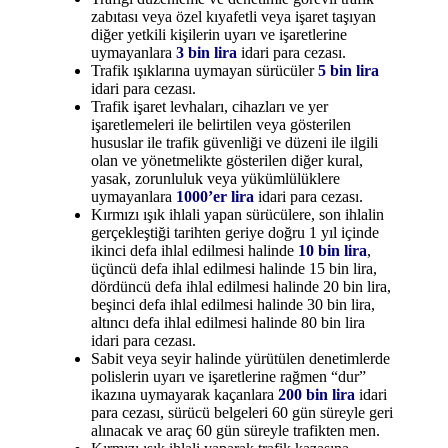
zabıtası veya özel kıyafetli veya işaret taşıyan
diğer yetkili kişilerin uyarı ve işaretlerine
uymayanlara
3 bin lira
idari para cezası.
Trafik ışıklarına uymayan sürücüler
5 bin lira
idari para cezası.
Trafik işaret levhaları, cihazları ve yer
işaretlemeleri ile belirtilen veya gösterilen
hususlar ile trafik güvenliği ve düzeni ile ilgili
olan ve yönetmelikte gösterilen diğer kural,
yasak, zorunluluk veya yükümlülüklere
uymayanlara
1000’er lira
idari para cezası.
Kırmızı ışık ihlali yapan sürücülere, son ihlalin
gerçekleştiği tarihten geriye doğru 1 yıl içinde
ikinci defa ihlal edilmesi halinde
10 bin lira
,
üçüncü defa ihlal edilmesi halinde 15 bin lira,
dördüncü defa ihlal edilmesi halinde 20 bin lira,
beşinci defa ihlal edilmesi halinde 30 bin lira,
altıncı defa ihlal edilmesi halinde 80 bin lira
idari para cezası.
Sabit veya seyir halinde yürütülen denetimlerde
polislerin uyarı ve işaretlerine rağmen “dur”
ikazına uymayarak kaçanlara
200 bin lira
idari
para cezası, sürücü belgeleri 60 gün süreyle geri
alınacak ve araç 60 gün süreyle trafikten men.