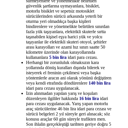
sürmeyenlere ve yönetmelikte belirtilen
güvenlik şartlarına uymayanlara, bisiklet,
motorlu bisiklet ve sepetsiz motosiklet
sürücülerinden sürücü arkasında yeterli bir
oturma yeri olmadıkça başka kişileri
bindirenlere ve yönetmelikte belirtilen sınırdan
fazla yük taşıyanlara, elektrikli skuterle sırtta
taşınabilen kişisel eşya harici yük ve yolcu
taşıyanlar ile elektrikli skuteri otoyol, şehirler
arası karayolları ve azami hız sınırı saatte 50
kilometre üzerinde olan karayollarında
kullananlara
5 bin lira
idari para cezası.
Herhangi bir zorunluluk olmaksızın kara
yollarında dönüş kuralları dışında bilerek ve
isteyerek el freninin çekilmesi veya başka
yöntemlerle aracın ani olarak yönünü değiştiren
veya kendi etrafında döndürenlere
140 bin lira
idari para cezası uygulanacak.
İzin alınmadan yapılan yarış ve koşuları
düzenleyen ilgililer hakkında
16 bin lira
idari
para cezası uygulanacak. Yarış yapan motorlu
araç sürücülerine 46 bin lira idari para cezası ve
sürücü belgeleri 2 yıl süreyle geri alınacak; söz
konusu araçlar 60 gün süreyle trafikten men.
Son ihlalin gerçekleştiği tarihten geriye doğru 5