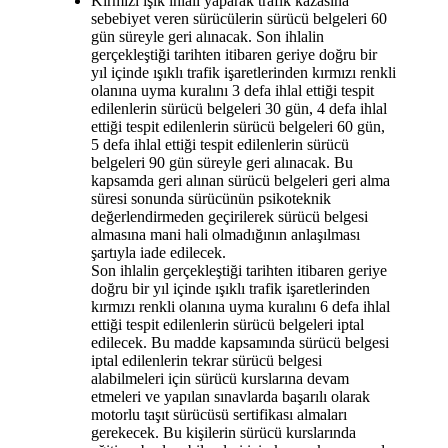
Kırmızı ışık ihlali yaparak trafik kazasına
sebebiyet veren sürücülerin sürücü belgeleri 60
gün süreyle geri alınacak. Son ihlalin
gerçekleştiği tarihten itibaren geriye doğru bir
yıl içinde ışıklı trafik işaretlerinden kırmızı renkli
olanına uyma kuralını 3 defa ihlal ettiği tespit
edilenlerin sürücü belgeleri 30 gün, 4 defa ihlal
ettiği tespit edilenlerin sürücü belgeleri 60 gün,
5 defa ihlal ettiği tespit edilenlerin sürücü
belgeleri 90 gün süreyle geri alınacak. Bu
kapsamda geri alınan sürücü belgeleri geri alma
süresi sonunda sürücünün psikoteknik
değerlendirmeden geçirilerek sürücü belgesi
almasına mani hali olmadığının anlaşılması
şartıyla iade edilecek.
Son ihlalin gerçekleştiği tarihten itibaren geriye
doğru bir yıl içinde ışıklı trafik işaretlerinden
kırmızı renkli olanına uyma kuralını 6 defa ihlal
ettiği tespit edilenlerin sürücü belgeleri iptal
edilecek. Bu madde kapsamında sürücü belgesi
iptal edilenlerin tekrar sürücü belgesi
alabilmeleri için sürücü kurslarına devam
etmeleri ve yapılan sınavlarda başarılı olarak
motorlu taşıt sürücüsü sertifikası almaları
gerekecek. Bu kişilerin sürücü kurslarında