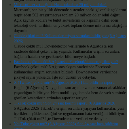
Microsoft servet dağıttı: Hata bulanlara 20 milyon dolar!
Microsoft, son bir yıllık dönemde sistemlerindeki güvenlik açıklarını
tespit eden 562 araştırmacıya toplam 20 milyon dolar ödül dağıttı.
Açık kaynak kodları ve bulut servislerini de kapsama dahil eden
teknoloji devi, tarihinin en yüksek toplam ödeme miktarına ulaştığını
duyurdu.
Claude çöktü mü? Kullanıcılar erişim sorunları bildiriyor (6 Ağustos
2026)
Claude çöktü mü? Downdetector verilerinde 6 Ağustos'ta son
saatlerde dikkat çeken artış yaşandı. Kullanıcılar erişim sorunları,
bağlantı hataları ve gecikmeler bildirmeye başladı.
Facebook çöktü mü? 6 Ağustos'ta Facebook'a neden girilmiyor?
Facebook çöktü mü? 6 Ağustos akşam saatlerinde Facebook
kullanıcıları erişim sorunları bildirdi. Downdetector verilerinde
şikayet sayısı yükseldi. İşte son durum ve detaylar.
X (Twitter) çöktü mü? (6 Ağustos 2026) Hata bildirim raporu
Bugün (6 Ağustos) X uygulamasını açanlar zaman zaman aksaklıklar
yaşandığını bildiriyor. Hem mobil uygulamada hem de web sitesinde
görülen kesintilerin ardından raporlar artıyor.
TikTok çöktü mü? Son 24 saat kesinti raporu (6 Ağustos 2026)
6 Ağustos 2026 TikTok’a erişim sorunları yaşayan kullanıcılar, yeni
içeriklerin yüklenmediğini ve uygulamanın hata verdiğini bildiriyor.
TikTok çöktü mü? İşte Downdetector verileri ve detaylar...
YouTube çöktü mü? (6 Ağustos 2026) Son 24 saat hata bildirim