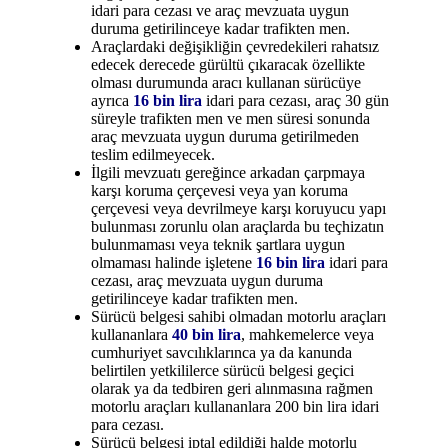
idari para cezası ve araç mevzuata uygun
duruma getirilinceye kadar trafikten men.
Araçlardaki değişikliğin çevredekileri rahatsız
edecek derecede gürültü çıkaracak özellikte
olması durumunda aracı kullanan sürücüye
ayrıca
16 bin lira
idari para cezası, araç 30 gün
süreyle trafikten men ve men süresi sonunda
araç mevzuata uygun duruma getirilmeden
teslim edilmeyecek.
İlgili mevzuatı gereğince arkadan çarpmaya
karşı koruma çerçevesi veya yan koruma
çerçevesi veya devrilmeye karşı koruyucu yapı
bulunması zorunlu olan araçlarda bu teçhizatın
bulunmaması veya teknik şartlara uygun
olmaması halinde işletene
16 bin lira
idari para
cezası, araç mevzuata uygun duruma
getirilinceye kadar trafikten men.
Sürücü belgesi sahibi olmadan motorlu araçları
kullananlara
40 bin lira
, mahkemelerce veya
cumhuriyet savcılıklarınca ya da kanunda
belirtilen yetkililerce sürücü belgesi geçici
olarak ya da tedbiren geri alınmasına rağmen
motorlu araçları kullananlara 200 bin lira idari
para cezası.
Sürücü belgesi iptal edildiği halde motorlu