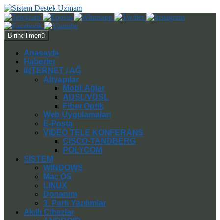
Ara
İçeriğe
Birincil menü
atla
Anasayfa
Haberler
INTERNET / AĞ
Altyapılar
Mobil Ağlar
ADSL/VDSL
Fiber Optik
Web Uygulamaları
E-Posta
VIDEO TELE KONFERANS
CISCO-TANDBERG
POLYCOM
SİSTEM
WINDOWS
Mac OS
LINUX
Donanım
3. Parti Yazılımlar
Akıllı Cihazlar