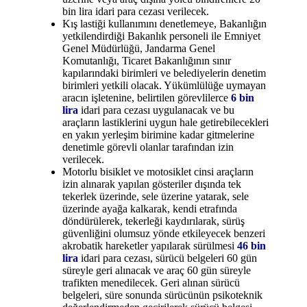
bin lira idari para cezası verilecek.
Kış lastiği kullanımını denetlemeye, Bakanlığın
yetkilendirdiği Bakanlık personeli ile Emniyet
Genel Müdürlüğü, Jandarma Genel
Komutanlığı, Ticaret Bakanlığının sınır
kapılarındaki birimleri ve belediyelerin denetim
birimleri yetkili olacak. Yükümlülüğe uymayan
aracın işletenine, belirtilen görevlilerce
6 bin
lira
idari para cezası uygulanacak ve bu
araçların lastiklerini uygun hale getirebilecekleri
en yakın yerleşim birimine kadar gitmelerine
denetimle görevli olanlar tarafından izin
verilecek.
Motorlu bisiklet ve motosiklet cinsi araçların
izin alınarak yapılan gösteriler dışında tek
tekerlek üzerinde, sele üzerine yatarak, sele
üzerinde ayağa kalkarak, kendi etrafında
döndürülerek, tekerleği kaydırılarak, sürüş
güvenliğini olumsuz yönde etkileyecek benzeri
akrobatik hareketler yapılarak sürülmesi
46 bin
lira
idari para cezası, sürücü belgeleri 60 gün
süreyle geri alınacak ve araç 60 gün süreyle
trafikten menedilecek. Geri alınan sürücü
belgeleri, süre sonunda sürücünün psikoteknik