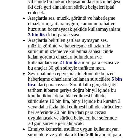
yıl içinde bu hüküm kapsamında sürücü belgesi
iki defa geri alınanların sürücü belgeleri iptal
edilecek.
Araçlarda ses, müzik, görüntü ve haberleşme
cihazlarını, şartlara uygun, kamunun rahat ve
huzurunu bozmayacak şekilde kullanmayanlara
3 bin lira
idari para cezası.
Araçlarda belirtilen şartlara uymayan ses,
müzik, görüntü ve haberleşme cihazları ile
sürücünün izleme ve kullanma sahası içinde
kalan görüntü cihazları bulunduran ve
kullananlara ise
21 bin lira
idari para cezası ve
bu araçlar 30 gün süreyle trafikten men.
Seyir halinde cep ve araç telefonu ile benzer
haberleşme cihazlarını kullanan sürücülere
5 bin
lira
idari para cezası. Son ihlalin gerçekleştiği
tarihten itibaren geriye doğru bir yıl içinde bu
kuralın ikinci defa ihlal edilmesi halinde
sürücülere 10 bin lira, bir yıl içinde bu kuralın 3
veya daha fazla ihlal edilmesi halinde sürücülere
her seferinde 20 bin lira idari para cezası
uygulanacak ve sürücü belgeleri her seferinde
30 gün süreyle geri alınacak.
Emniyet kemerini usulüne uygun kullanmayan
sürücülere ve yolculara
2 bin 500 lira
idari para