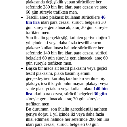
plakasında değişiklik yapan sürücülere her
seferinde 280 bin lira idari para cezası ve araç
60 gün süreyle trafikten men.
Tescilli aracı plakasız kullanan sürücülere
46
bin lira
idari para cezası, sürücü belgeleri 30
gün süreyle geri alınacak, araç 30 gün süreyle
trafikten men.
Son ihlalin gerçekleştiği tarihten geriye doğru 1
yıl içinde iki veya daha fazla tescilli aracın
plakasız kullanılması halinde sürücülere her
seferinde 140 bin lira idari para cezası, sürücü
belgeleri 60 gün süreyle geri alınacak, araç 60
gün süreyle trafikten men.
Başka bir araca ait tescil plakasını veya geçici
tescil plakasını, plaka basım işlemini
gerçekleştiren kuruluş tarafından verilmemiş
plakayı, tescil kaydı bulunmayan plakayı veya
sahte plakayı takan veya kullananlara
140 bin
lira
idari para cezası, sürücü belgeleri
30 gün
süreyle geri alınacak, araç 30 gün süreyle
trafikten men.
Bu durumun, son ihlalin gerçekleştiği tarihten
geriye doğru 1 yıl içinde iki veya daha fazla
ihlal edilmesi halinde her seferinde 280 bin lira
idari para cezası, sürücü belgeleri 60 gün