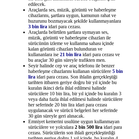
edilecek.
Araçlarda ses, müzik, görüntü ve haberleşme
cihazlarını, şartlara uygun, kamunun rahat ve
huzurunu bozmayacak şekilde kullanmayanlara
3 bin lira
idari para cezası.
Araçlarda belirtilen şartlara uymayan ses,
müzik, görüntü ve haberleşme cihazları ile
sürücünün izleme ve kullanma sahası içinde
kalan görüntü cihazları bulunduran ve
kullananlara ise
21 bin lira
idari para cezası ve
bu araçlar 30 gün süreyle trafikten men.
Seyir halinde cep ve araç telefonu ile benzer
haberleşme cihazlarını kullanan sürücülere
5 bin
lira
idari para cezası. Son ihlalin gerçekleştiği
tarihten itibaren geriye doğru bir yıl içinde bu
kuralın ikinci defa ihlal edilmesi halinde
sürücülere 10 bin lira, bir yıl içinde bu kuralın 3
veya daha fazla ihlal edilmesi halinde sürücülere
her seferinde 20 bin lira idari para cezası
uygulanacak ve sürücü belgeleri her seferinde
30 gün süreyle geri alınacak.
Emniyet kemerini usulüne uygun kullanmayan
sürücülere ve yolculara
2 bin 500 lira
idari para
cezası. Sürücülerin son ihlali gerçekleştirdiği
tarihten geriye doğru 1 yıl içinde, bu kuralın 4