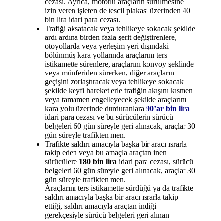
cezası. Ayrıca, motorlu araçların sürülmesine
izin veren işleten de tescil plakası üzerinden 40
bin lira idari para cezası.
Trafiği aksatacak veya tehlikeye sokacak şekilde
ardı ardına birden fazla şerit değiştirenlere,
otoyollarda veya yerleşim yeri dışındaki
bölünmüş kara yollarında araçlarını ters
istikamette sürenlere, araçlarını konvoy şeklinde
veya münferiden sürerken, diğer araçların
geçişini zorlaştıracak veya tehlikeye sokacak
şekilde keyfi hareketlerle trafiğin akışını kısmen
veya tamamen engelleyecek şekilde araçlarını
kara yolu üzerinde durduranlara
90’ar bin lira
idari para cezası ve bu sürücülerin sürücü
belgeleri 60 gün süreyle geri alınacak, araçlar 30
gün süreyle trafikten men.
Trafikte saldırı amacıyla başka bir aracı ısrarla
takip eden veya bu amaçla araçtan inen
sürücülere
180 bin lira
idari para cezası, sürücü
belgeleri 60 gün süreyle geri alınacak, araçlar 30
gün süreyle trafikten men.
Araçlarını ters istikamette sürdüğü ya da trafikte
saldırı amacıyla başka bir aracı ısrarla takip
ettiği, saldırı amacıyla araçtan indiği
gerekçesiyle sürücü belgeleri geri alınan