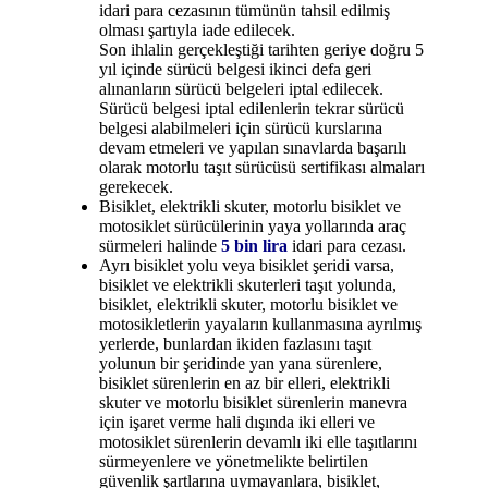
idari para cezasının tümünün tahsil edilmiş
olması şartıyla iade edilecek.
Son ihlalin gerçekleştiği tarihten geriye doğru 5
yıl içinde sürücü belgesi ikinci defa geri
alınanların sürücü belgeleri iptal edilecek.
Sürücü belgesi iptal edilenlerin tekrar sürücü
belgesi alabilmeleri için sürücü kurslarına
devam etmeleri ve yapılan sınavlarda başarılı
olarak motorlu taşıt sürücüsü sertifikası almaları
gerekecek.
Bisiklet, elektrikli skuter, motorlu bisiklet ve
motosiklet sürücülerinin yaya yollarında araç
sürmeleri halinde
5 bin lira
idari para cezası.
Ayrı bisiklet yolu veya bisiklet şeridi varsa,
bisiklet ve elektrikli skuterleri taşıt yolunda,
bisiklet, elektrikli skuter, motorlu bisiklet ve
motosikletlerin yayaların kullanmasına ayrılmış
yerlerde, bunlardan ikiden fazlasını taşıt
yolunun bir şeridinde yan yana sürenlere,
bisiklet sürenlerin en az bir elleri, elektrikli
skuter ve motorlu bisiklet sürenlerin manevra
için işaret verme hali dışında iki elleri ve
motosiklet sürenlerin devamlı iki elle taşıtlarını
sürmeyenlere ve yönetmelikte belirtilen
güvenlik şartlarına uymayanlara, bisiklet,