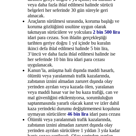
veya daha fazla ihlal edilmesi halinde sürücü
belgeleri her seferinde 30 gün süreyle geri
alınacak.
Araçların sürülmesi sırasında, koruma başlığı ve
koruma gözlüğünü usulüne uygun olarak
takmayan sürücülere ve yolculara
2 bin 500 lira
idari para cezası. Son ihlalin gerçekleştiği
tarihten geriye doğru 1 yıl içinde bu kuralın
ikinci defa ihlal edilmesi halinde 5 bin lira,
3’üncü ve daha fazla ihlal edilmesi halinde ise
her seferinde 10 bin lira idari para cezası
uygulanacak.
Kanun’la, anlaşma hali dışında maddi hasarlı,
ölümlü veya yaralanmalı trafik kazalarında,
zabıtanın iznini almadan zaruret dışında olay
yerinden ayrılan veya kazada ölen, yaralanan
veya maddi hasar var ise bu kaza trafiği, can ve
mal güvenliğini etkilemiyorsa, sorumluluğun
saptanmasında yararlı olacak kanıt ve izler dahil
kaza yerindeki durumu değiştirmemesi koşuluna
uymayan sürücülere
46 bin lira
idari para cezası
Ölümlü veya yaralanmalı trafik kazalarında,
zabıtanın iznini almadan zaruret dışında olay
yerinden ayrılan sürücülere 1 yıldan 3 yıla kadar
hapis cezası verilecek. Olay yerinden ayrılan