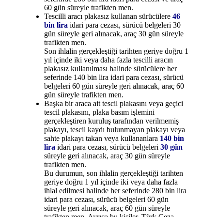
60 gün süreyle trafikten men.
Tescilli aracı plakasız kullanan sürücülere
46
bin lira
idari para cezası, sürücü belgeleri 30
gün süreyle geri alınacak, araç 30 gün süreyle
trafikten men.
Son ihlalin gerçekleştiği tarihten geriye doğru 1
yıl içinde iki veya daha fazla tescilli aracın
plakasız kullanılması halinde sürücülere her
seferinde 140 bin lira idari para cezası, sürücü
belgeleri 60 gün süreyle geri alınacak, araç 60
gün süreyle trafikten men.
Başka bir araca ait tescil plakasını veya geçici
tescil plakasını, plaka basım işlemini
gerçekleştiren kuruluş tarafından verilmemiş
plakayı, tescil kaydı bulunmayan plakayı veya
sahte plakayı takan veya kullananlara
140 bin
lira
idari para cezası, sürücü belgeleri
30 gün
süreyle geri alınacak, araç 30 gün süreyle
trafikten men.
Bu durumun, son ihlalin gerçekleştiği tarihten
geriye doğru 1 yıl içinde iki veya daha fazla
ihlal edilmesi halinde her seferinde 280 bin lira
idari para cezası, sürücü belgeleri 60 gün
süreyle geri alınacak, araç 60 gün süreyle
trafikten men. Ayrıca bu kişiler, Türk Ceza