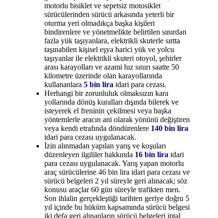
motorlu bisiklet ve sepetsiz motosiklet
sürücülerinden sürücü arkasında yeterli bir
oturma yeri olmadıkça başka kişileri
bindirenlere ve yönetmelikte belirtilen sınırdan
fazla yük taşıyanlara, elektrikli skuterle sırtta
taşınabilen kişisel eşya harici yük ve yolcu
taşıyanlar ile elektrikli skuteri otoyol, şehirler
arası karayolları ve azami hız sınırı saatte 50
kilometre üzerinde olan karayollarında
kullananlara
5 bin lira
idari para cezası.
Herhangi bir zorunluluk olmaksızın kara
yollarında dönüş kuralları dışında bilerek ve
isteyerek el freninin çekilmesi veya başka
yöntemlerle aracın ani olarak yönünü değiştiren
veya kendi etrafında döndürenlere
140 bin lira
idari para cezası uygulanacak.
İzin alınmadan yapılan yarış ve koşuları
düzenleyen ilgililer hakkında
16 bin lira
idari
para cezası uygulanacak. Yarış yapan motorlu
araç sürücülerine 46 bin lira idari para cezası ve
sürücü belgeleri 2 yıl süreyle geri alınacak; söz
konusu araçlar 60 gün süreyle trafikten men.
Son ihlalin gerçekleştiği tarihten geriye doğru 5
yıl içinde bu hüküm kapsamında sürücü belgesi
iki defa geri alınanların sürücü belgeleri iptal