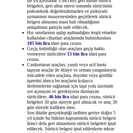
bir yıl içerisinde 5’inci kez geri alınan sürücü
belgeleri, geri alma süresi sonunda sürücünün
psikoteknik değerlendirmeden ve psikiyatri
uzmanının muayenesinden geçirilerek sürücü
belgesi almasına mani hali olmadığının
anlaşılması şartıyla iade edilecek.
Hız sınırlarının aşılıp aşılmadığını tespit etmekte
kullanılan cihazları araçlarında bulunduralara
185 bin lira
idari para cezası.
Geçiş üstünlüğü olan araçlara geçiş hakkı
vermeyen sürücülere
15 bin lira
idari para
cezası.
Cankurtaran araçları, yaralı veya acil hasta
taşıyan araçlar ile itfaiye ve orman yangınlarıyla
mücadele eden araçlara, duyulur veya görülür
işaretini alınca bu araçların kolayca
ilerlemelerini sağlamak için taşıt yolu üzerinde
yer açmayan ve gerekiyorsa durmayan
sürücülere,
46 bin lira
idari para cezası, sürücü
belgeleri 30 gün süreyle geri alınacak ve araç 30
gün süreyle trafikten men.
Son ihlalin gerçekleştiği tarihten geriye doğru 5
yıl içinde bu hüküm kapsamında sürücü belgesi
ikinci defa geri alınanların sürücü belgeleri iptal
edilecek. Sürücü belgesi iptal edilenlerin tekrar