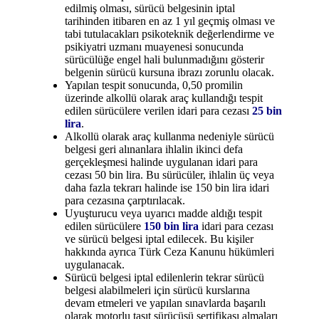
edilmiş olması, sürücü belgesinin iptal
tarihinden itibaren en az 1 yıl geçmiş olması ve
tabi tutulacakları psikoteknik değerlendirme ve
psikiyatri uzmanı muayenesi sonucunda
sürücülüğe engel hali bulunmadığını gösterir
belgenin sürücü kursuna ibrazı zorunlu olacak.
Yapılan tespit sonucunda, 0,50 promilin
üzerinde alkollü olarak araç kullandığı tespit
edilen sürücülere verilen idari para cezası
25 bin
lira
.
Alkollü olarak araç kullanma nedeniyle sürücü
belgesi geri alınanlara ihlalin ikinci defa
gerçekleşmesi halinde uygulanan idari para
cezası 50 bin lira. Bu sürücüler, ihlalin üç veya
daha fazla tekrarı halinde ise 150 bin lira idari
para cezasına çarptırılacak.
Uyuşturucu veya uyarıcı madde aldığı tespit
edilen sürücülere
150 bin lira
idari para cezası
ve sürücü belgesi iptal edilecek. Bu kişiler
hakkında ayrıca Türk Ceza Kanunu hükümleri
uygulanacak.
Sürücü belgesi iptal edilenlerin tekrar sürücü
belgesi alabilmeleri için sürücü kurslarına
devam etmeleri ve yapılan sınavlarda başarılı
olarak motorlu taşıt sürücüsü sertifikası almaları