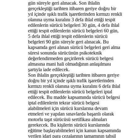
gün süreyle geri alınacak. Son ihlalin
gerçekleştiği tarihten itibaren geriye doğru bir
yıl içinde ışıklı trafik işaretlerinden kırmızı renkli
olanına uyma kuralını 3 defa ihlal ettiği tespit
edilenlerin sürücü belgeleri 30 gün, 4 defa ihlal
ettiği tespit edilenlerin sürücü belgeleri 60 gün,
5 defa ihlal ettiği tespit edilenlerin sürücü
belgeleri 90 gün süreyle geri alınacak. Bu
kapsamda geri alınan sürücü belgeleri geri alma
süresi sonunda sürücünün psikoteknik
değerlendirmeden geçirilerek sürücü belgesi
almasına mani hali olmadığının anlaşılması
şartıyla iade edilecek.
Son ihlalin gerçekleştiği tarihten itibaren geriye
doğru bir yıl içinde ışıklı trafik işaretlerinden
kırmızı renkli olanına uyma kuralını 6 defa ihlal
ettiği tespit edilenlerin sürücü belgeleri iptal
edilecek. Bu madde kapsamında sürücü belgesi
iptal edilenlerin tekrar sürücü belgesi
alabilmeleri için sürücü kurslarına devam
etmeleri ve yapılan sınavlarda başarılı olarak
motorlu taşıt sürücüsü sertifikası almaları
gerekecek. Bu kişilerin sürücü kurslarında
eğitime başlayabilmeleri için kanun kapsamında
verilen idari para cezalarının tamamının tahsil