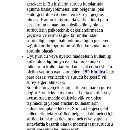
gerekecek. Bu kişilerin sürücü kurslarında
eğitime başlayabilmeleri için belgenin iptal
edildiği tarihten itibaren en az 5 yıl geçmiş
olması, Kanun kapsamında verilen idari para
cezalarının tamamının tahsil edilmiş olması,
sürücülerin psikoteknik değerlendirmeden
geçmesi ve resmi sağlık kurumlarından
sürücülüğe engel hali bulunmadığını gösteren
sağlık kurulu raporunun sürücü kursuna ibrazı
zorunlu olacak.
Uyuşturucu veya uyarıcı maddelerin kullanılıp
kullanılmadığının ya da alkolün kandaki
miktarının kolluk tarafından tespit edilmesi için
ölçüm yaptırmayan sürücülere
150 bin lira
idari
para cezası verilecek ve sürücü belgesi 5 yıl
süreyle geri alınacak.
Son ihlalin gerçekleştiği tarihten itibaren geriye
doğru 5 yıl içinde toplamda 3 defa alkollü veya
uyuşturucu madde etkisiyle yük ve yolcu
taşımacılığı yapan araçları kullananların
ehliyetleri iptal edilecek. Sürücü belgesi iptal
edilenlerin tekrar sürücü belgesi alabilmeleri için
sürücü kurslarına devam etmeleri ve yapılan
sınavlarda başarılı olarak motorlu taşıt sürücüsü
sertifikası almaları gerekecek.