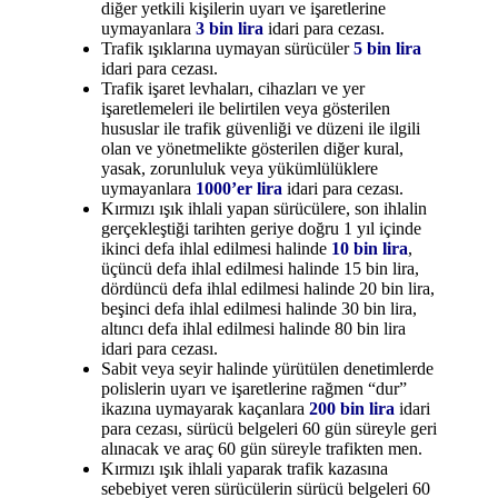
diğer yetkili kişilerin uyarı ve işaretlerine
uymayanlara
3 bin lira
idari para cezası.
Trafik ışıklarına uymayan sürücüler
5 bin lira
idari para cezası.
Trafik işaret levhaları, cihazları ve yer
işaretlemeleri ile belirtilen veya gösterilen
hususlar ile trafik güvenliği ve düzeni ile ilgili
olan ve yönetmelikte gösterilen diğer kural,
yasak, zorunluluk veya yükümlülüklere
uymayanlara
1000’er lira
idari para cezası.
Kırmızı ışık ihlali yapan sürücülere, son ihlalin
gerçekleştiği tarihten geriye doğru 1 yıl içinde
ikinci defa ihlal edilmesi halinde
10 bin lira
,
üçüncü defa ihlal edilmesi halinde 15 bin lira,
dördüncü defa ihlal edilmesi halinde 20 bin lira,
beşinci defa ihlal edilmesi halinde 30 bin lira,
altıncı defa ihlal edilmesi halinde 80 bin lira
idari para cezası.
Sabit veya seyir halinde yürütülen denetimlerde
polislerin uyarı ve işaretlerine rağmen “dur”
ikazına uymayarak kaçanlara
200 bin lira
idari
para cezası, sürücü belgeleri 60 gün süreyle geri
alınacak ve araç 60 gün süreyle trafikten men.
Kırmızı ışık ihlali yaparak trafik kazasına
sebebiyet veren sürücülerin sürücü belgeleri 60