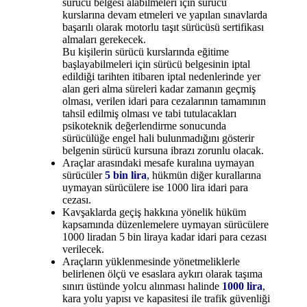
sürücü belgesi alabilmeleri için sürücü
kurslarına devam etmeleri ve yapılan sınavlarda
başarılı olarak motorlu taşıt sürücüsü sertifikası
almaları gerekecek.
Bu kişilerin sürücü kurslarında eğitime
başlayabilmeleri için sürücü belgesinin iptal
edildiği tarihten itibaren iptal nedenlerinde yer
alan geri alma süreleri kadar zamanın geçmiş
olması, verilen idari para cezalarının tamamının
tahsil edilmiş olması ve tabi tutulacakları
psikoteknik değerlendirme sonucunda
sürücülüğe engel hali bulunmadığını gösterir
belgenin sürücü kursuna ibrazı zorunlu olacak.
Araçlar arasındaki mesafe kuralına uymayan
sürücüler
5 bin lira
, hükmün diğer kurallarına
uymayan sürücülere ise 1000 lira idari para
cezası.
Kavşaklarda geçiş hakkına yönelik hüküm
kapsamında düzenlemelere uymayan sürücülere
1000 liradan 5 bin liraya kadar idari para cezası
verilecek.
Araçların yüklenmesinde yönetmeliklerle
belirlenen ölçü ve esaslara aykırı olarak taşıma
sınırı üstünde yolcu alınması halinde
1000 lira
,
kara yolu yapısı ve kapasitesi ile trafik güvenliği