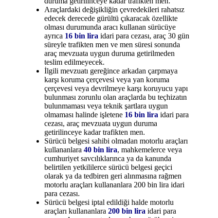
duruma getirilinceye kadar trafikten men.
Araçlardaki değişikliğin çevredekileri rahatsız
edecek derecede gürültü çıkaracak özellikte
olması durumunda aracı kullanan sürücüye
ayrıca
16 bin lira
idari para cezası, araç 30 gün
süreyle trafikten men ve men süresi sonunda
araç mevzuata uygun duruma getirilmeden
teslim edilmeyecek.
İlgili mevzuatı gereğince arkadan çarpmaya
karşı koruma çerçevesi veya yan koruma
çerçevesi veya devrilmeye karşı koruyucu yapı
bulunması zorunlu olan araçlarda bu teçhizatın
bulunmaması veya teknik şartlara uygun
olmaması halinde işletene
16 bin lira
idari para
cezası, araç mevzuata uygun duruma
getirilinceye kadar trafikten men.
Sürücü belgesi sahibi olmadan motorlu araçları
kullananlara
40 bin lira
, mahkemelerce veya
cumhuriyet savcılıklarınca ya da kanunda
belirtilen yetkililerce sürücü belgesi geçici
olarak ya da tedbiren geri alınmasına rağmen
motorlu araçları kullananlara 200 bin lira idari
para cezası.
Sürücü belgesi iptal edildiği halde motorlu
araçları kullananlara
200 bin lira
idari para