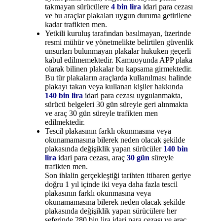
takmayan sürücülere
4 bin lira
idari para cezası
ve bu araçlar plakaları uygun duruma getirilene
kadar trafikten men.
Yetkili kuruluş tarafından basılmayan, üzerinde
resmi mühür ve yönetmelikte belirtilen güvenlik
unsurları bulunmayan plakalar hukuken geçerli
kabul edilmemektedir. Kamuoyunda APP plaka
olarak bilinen plakalar bu kapsama girmektedir.
Bu tür plakaların araçlarda kullanılması halinde
plakayı takan veya kullanan kişiler hakkında
140 bin lira
idari para cezası uygulanmakta,
sürücü belgeleri 30 gün süreyle geri alınmakta
ve araç 30 gün süreyle trafikten men
edilmektedir.
Tescil plakasının farklı okunmasına veya
okunamamasına bilerek neden olacak şekilde
plakasında değişiklik yapan sürücüler
140 bin
lira
idari para cezası, araç
30 gün
süreyle
trafikten men.
Son ihlalin gerçekleştiği tarihten itibaren geriye
doğru 1 yıl içinde iki veya daha fazla tescil
plakasının farklı okunmasına veya
okunamamasına bilerek neden olacak şekilde
plakasında değişiklik yapan sürücülere her
seferinde 280 bin lira idari para cezası ve araç