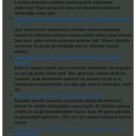
Lawfare tarafından yürütülen geniş kapsamlı araştırmada,
platformun Nisan ayından bu yana tüm düzenleme süreçlerini
durdurduğu ortaya çıktı.
Sert dalgalara meydan okuyan sistem: İnsan eli değmeden kalktı ve
indi
Açık denizin zorlu koşullarında yürütülen deneysel çalışmada
insansız bir tekneden tamamen otonom şekilde kalkış yapan insansız
hava aracı, görev sonrası güverteye sorunsuz indi. Sistem, denizaltı
savunması ve altyapı güvenliğinde yeni bir dönemin kapısını
aralıyor.
Sokaklardaki gizli tehlike: e-scooter kullanırken bir kez daha
düşünün
Şehir içi ulaşımın pratik aracı e-scooterlar hakkındaki son araştırma
acı gerçeği gözler önüne serdi. Bini aşkın kaza verisini inceleyen
uzmanlar, kask takılmaması nedeniyle bu araçların beyin ve iç
organlarda motosikletlerden çok daha ağır hasarlar bıraktığını tespit
etti.
2035 uyarısı geldi: Antibiyotikler etkisini yitiriyor
Kapsamlı yeni bir araştırma, çocuklarda antibiyotik direncinin
küresel bir tehdide dönüştüğünü ortaya koydu. 82 ülkeden toplanan
veriler, en sık görülen bakterilerin ilaçlara karşı her geçen gün daha
da güçlendiğini gösteriyor. 2035 yılı için yapılan korkutucu uyarılar
içeride.
Screen Rant'a göre Netflix'te muhtemelen kaçırdığınız çok iyi 8
aksiyon dizisi