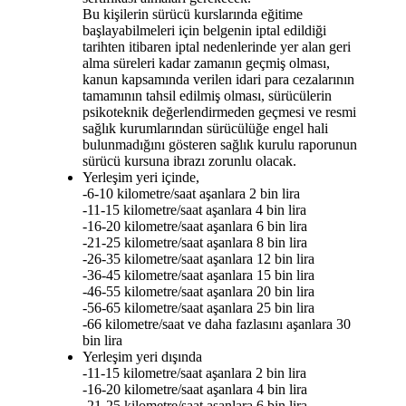
Bu kişilerin sürücü kurslarında eğitime
başlayabilmeleri için belgenin iptal edildiği
tarihten itibaren iptal nedenlerinde yer alan geri
alma süreleri kadar zamanın geçmiş olması,
kanun kapsamında verilen idari para cezalarının
tamamının tahsil edilmiş olması, sürücülerin
psikoteknik değerlendirmeden geçmesi ve resmi
sağlık kurumlarından sürücülüğe engel hali
bulunmadığını gösteren sağlık kurulu raporunun
sürücü kursuna ibrazı zorunlu olacak.
Yerleşim yeri içinde,
-6-10 kilometre/saat aşanlara 2 bin lira
-11-15 kilometre/saat aşanlara 4 bin lira
-16-20 kilometre/saat aşanlara 6 bin lira
-21-25 kilometre/saat aşanlara 8 bin lira
-26-35 kilometre/saat aşanlara 12 bin lira
-36-45 kilometre/saat aşanlara 15 bin lira
-46-55 kilometre/saat aşanlara 20 bin lira
-56-65 kilometre/saat aşanlara 25 bin lira
-66 kilometre/saat ve daha fazlasını aşanlara 30
bin lira
Yerleşim yeri dışında
-11-15 kilometre/saat aşanlara 2 bin lira
-16-20 kilometre/saat aşanlara 4 bin lira
-21-25 kilometre/saat aşanlara 6 bin lira