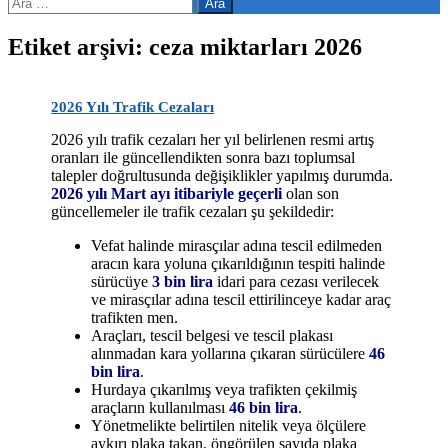
Arama:
Etiket arşivi: ceza miktarları 2026
2026 Yılı Trafik Cezaları
2026 yılı trafik cezaları her yıl belirlenen resmi artış
oranları ile güncellendikten sonra bazı toplumsal
talepler doğrultusunda değişiklikler yapılmış durumda.
2026 yılı Mart ayı itibariyle geçerli
olan son
güncellemeler ile trafik cezaları şu şekildedir:
Vefat halinde mirasçılar adına tescil edilmeden
aracın kara yoluna çıkarıldığının tespiti halinde
sürücüye
3 bin lira
idari para cezası verilecek
ve mirasçılar adına tescil ettirilinceye kadar araç
trafikten men.
Araçları, tescil belgesi ve tescil plakası
alınmadan kara yollarına çıkaran sürücülere
46
bin lira
.
Hurdaya çıkarılmış veya trafikten çekilmiş
araçların kullanılması
46 bin lira
.
Yönetmelikte belirtilen nitelik veya ölçülere
aykırı plaka takan, öngörülen sayıda plaka