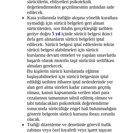
sürücülerin, ehliyetleri psikoteknik
değerlendirmeden geçirilmesinin ardından iade
edilecek.
Kara yollarında trafiğin akışına yönelik kurallara
uymadığı için sürücü belgeleri geri alınan
sürücülerden, son ihlalin gerçekleştiği tarihten
geriye doğru
5 yıl
içinde sürücü belgesi ikinci
defa geri alınanların sürücü belgeleri iptal
edilecek. Sürücü belgesi iptal edilenlerin tekrar
sürücü belgesi alabilmeleri için sürücü
kurslarına devam etmeleri ve yapılan sınavlarda
başarılı olarak motorlu taşıt sürücüsü sertifikası
almaları gerekecek.
Bu kişilerin sürücü kurslarında eğitime
başlayabilmeleri için sürücü belgesinin iptal
edildiği tarihten itibaren iptal nedenlerinde yer
alan geri alma süreleri kadar zamanın geçmiş
olması, kanun kapsamında verilen idari para
cezalarının tamamının tahsil edilmiş olması ve
tabi tutulacakları psikoteknik değerlendirme
sonucunda sürücülüğe engel hali bulunmadığını
gösterir belgenin sürücü kursuna ibrazı zorunlu
olacak.
Trafiği düzenleme ve denetimle görevli trafik
zabıtası veya özel kıyafetli veya işaret taşıyan