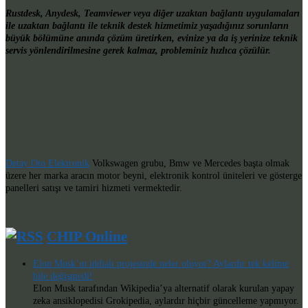
Rustdesk, Anydesk, Teamviewer veya diğer uzaktan bağlantı uygulamaları
ile uzaktan bağlantı ile teknik destek hizmetimiz yaşadığınız sorunların
büyük bölümüne anında çözüm üretirken, evinize ya da iş yerinize teknik
servis yönlendirilmesine gerek kalmaz, probleminiz hızlıca çözülür.
Detay Oto Elektronik
Volkswagen grubu, Bmw ve Mercedes başta olmak
üzere her marka aracın motor beyni, elektronik kontrol üniteleri ve gösterge
panelleri satışı ve tamiri hizmeti vermektedir.
CHIP Online
Elon Musk’ın iddialı projesinde neler oluyor? Aylardır tek kelime
bile değişmedi!
Elon Musk tarafından Wikipedia’ya alternatif olarak kurulan yapay
zeka ansiklopedisi Grokipedia, aylardır hiçbir güncelleme yapmıyor.