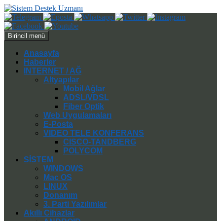
Ara
İçeriğe
Birincil menü
atla
Anasayfa
Haberler
INTERNET / AĞ
Altyapılar
Mobil Ağlar
ADSL/VDSL
Fiber Optik
Web Uygulamaları
E-Posta
VIDEO TELE KONFERANS
CISCO-TANDBERG
POLYCOM
SİSTEM
WINDOWS
Mac OS
LINUX
Donanım
3. Parti Yazılımlar
Akıllı Cihazlar