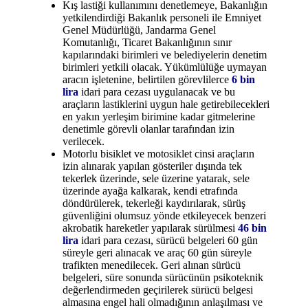
Kış lastiği kullanımını denetlemeye, Bakanlığın
yetkilendirdiği Bakanlık personeli ile Emniyet
Genel Müdürlüğü, Jandarma Genel
Komutanlığı, Ticaret Bakanlığının sınır
kapılarındaki birimleri ve belediyelerin denetim
birimleri yetkili olacak. Yükümlülüğe uymayan
aracın işletenine, belirtilen görevlilerce
6 bin
lira
idari para cezası uygulanacak ve bu
araçların lastiklerini uygun hale getirebilecekleri
en yakın yerleşim birimine kadar gitmelerine
denetimle görevli olanlar tarafından izin
verilecek.
Motorlu bisiklet ve motosiklet cinsi araçların
izin alınarak yapılan gösteriler dışında tek
tekerlek üzerinde, sele üzerine yatarak, sele
üzerinde ayağa kalkarak, kendi etrafında
döndürülerek, tekerleği kaydırılarak, sürüş
güvenliğini olumsuz yönde etkileyecek benzeri
akrobatik hareketler yapılarak sürülmesi
46 bin
lira
idari para cezası, sürücü belgeleri 60 gün
süreyle geri alınacak ve araç 60 gün süreyle
trafikten menedilecek. Geri alınan sürücü
belgeleri, süre sonunda sürücünün psikoteknik
değerlendirmeden geçirilerek sürücü belgesi
almasına engel hali olmadığının anlaşılması ve