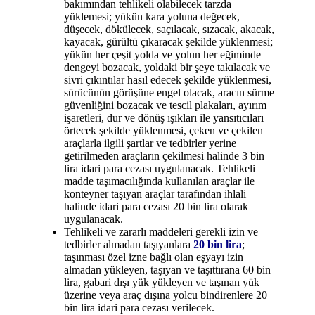
bakımından tehlikeli olabilecek tarzda
yüklemesi; yükün kara yoluna değecek,
düşecek, dökülecek, saçılacak, sızacak, akacak,
kayacak, gürültü çıkaracak şekilde yüklenmesi;
yükün her çeşit yolda ve yolun her eğiminde
dengeyi bozacak, yoldaki bir şeye takılacak ve
sivri çıkıntılar hasıl edecek şekilde yüklenmesi,
sürücünün görüşüne engel olacak, aracın sürme
güvenliğini bozacak ve tescil plakaları, ayırım
işaretleri, dur ve dönüş ışıkları ile yansıtıcıları
örtecek şekilde yüklenmesi, çeken ve çekilen
araçlarla ilgili şartlar ve tedbirler yerine
getirilmeden araçların çekilmesi halinde 3 bin
lira idari para cezası uygulanacak. Tehlikeli
madde taşımacılığında kullanılan araçlar ile
konteyner taşıyan araçlar tarafından ihlali
halinde idari para cezası 20 bin lira olarak
uygulanacak.
Tehlikeli ve zararlı maddeleri gerekli izin ve
tedbirler almadan taşıyanlara
20 bin lira
;
taşınması özel izne bağlı olan eşyayı izin
almadan yükleyen, taşıyan ve taşıttırana 60 bin
lira, gabari dışı yük yükleyen ve taşınan yük
üzerine veya araç dışına yolcu bindirenlere 20
bin lira idari para cezası verilecek.