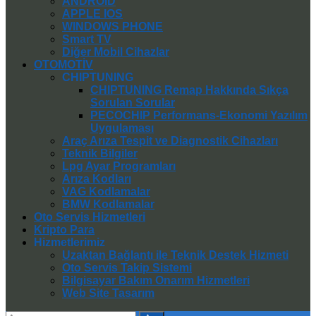
ANDROID
APPLE IOS
WINDOWS PHONE
Smart TV
Diğer Mobil Cihazlar
OTOMOTİV
CHIPTUNING
CHIPTUNING Remap Hakkında Sıkça
Sorulan Sorular
PECOCHIP Performans-Ekonomi Yazılım
Uygulaması
Araç Arıza Tespit ve Diagnostik Cihazları
Teknik Bilgiler
Lpg Ayar Programları
Arıza Kodları
VAG Kodlamalar
BMW Kodlamalar
Oto Servis Hizmetleri
Kripto Para
Hizmetlerimiz
Uzaktan Bağlantı ile Teknik Destek Hizmeti
Oto Servis Takip Sistemi
Bilgisayar Bakım Onarım Hizmetleri
Web Site Tasarım