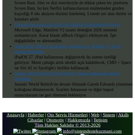
Screen Rant, film ve dizi önerileriyle de dikkat çeken bir platform.
Screen Rant, bu kez Netflix kullanıcılarının muhtemelen gözden
kaçırdığı 8 sıkı aksiyon dizisini listelemiş. Listede yer alan diziler ve
konuları şöyle:
Chrome’dan sonra sıra Edge’de: uBlock Origin desteği bitiyor
Microsoft Edge, Manifest V2 uzantı desteğini 2026 sonunda
sonlandırıyor. Karar klasik uBlock Origin'i etkileyecek. İşte
değişiklikler ve alternatifler.
Apple iPad’i Mac’e biraz daha yaklaştırıyor: iPadOS 27’de iki
önemli değişiklik
iPadOS 27, iPad kullanımını değiştirecek iki sistem özelliği
getiriyor. Menü çubuğu artık sürekli açık kalabilecek, CMD + Space
ise Siri AI ve Spotlight'ı birlikte kullanacak.
Jurassic World devam filmi geliyor: Kamera arkasında önemli
değişiklik
Jurassic World Rebirth'ün devam filminde Gareth Edwards yönetmen
koltuğuna dönmeyecek. Scarlett Johansson ve diğer başrol
oyuncularının ise geri dönmesi bekleniyor.
Anasayfa
|
Haberler
|
Oto Servis Hizmetleri
|
Web
|
Sistem
|
Akıllı
Cihazlar
|
Otomotiv
|
Hakkımızda
|
İletişim
Tüm Hakları Saklıdır © 2013-2026
info@sistemdestekuzmani.com