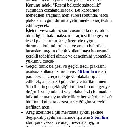
Kanunu’ndaki “Resmi belgede sahtecilik”
suçundan cezalandırılacak. Bu kapsamda
menedilen araçların men süresi sonunda, tescil
plakaları uygun duruma getirilmeden araç teslim
edilmeyecek.
İşleteni veya sahibi, sürücüsünün kendisi olup
olmadığına bakılmaksızın araç tescil belgesi ve
tescil plakalarının, araç üzerinde uygun
durumda bulundurulması ve aracın belirtilen
hususlara uygun olarak kullanılması konusunda
gerekli tedbirleri almak ve denetimini yapmakla
yükümlü olacak.
Geçici trafik belgesi ve geçici tescil plakasını
usulsüz kullanan sürücülere,
46 bin lira
idari
para cezası. Geçici belge ve plakalar iptal
edilerek, araçlar 30 gün süreyle trafikten men.
Son ihlalin gerçekleştiği tarihten itibaren geriye
doğru 1 yıl içinde iki veya daha fazla bu madde
hükmüne uymayan sürücülere her seferinde 140
bin lira idari para cezası, araç 60 gün süreyle
trafikten men.
Araç üzerinde ilgili mevzuata aykırı şekilde
değişiklik yapılması halinde işletene
5 bin lira
idari para cezası ve araç mevzuata uygun