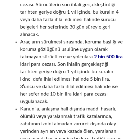
cezası. Sürücülerin son ihlali gerçekleştirdiği
tarihten geriye doğru 1 yıl içinde, bu kuralın 4
veya daha fazla ihlal edilmesi halinde sürücü
belgeleri her seferinde 30 gün süreyle geri
alınacak.
Araçların sürülmesi sırasında, koruma başlığı ve
koruma gözlüğünü usulüne uygun olarak
takmayan sürücülere ve yolculara
2 bin 500 lira
idari para cezası. Son ihlalin gerçekleştiği
tarihten geriye doğru 1 yıl içinde bu kuralın
ikinci defa ihlal edilmesi halinde 5 bin lira,
3’üncü ve daha fazla ihlal edilmesi halinde ise
her seferinde 10 bin lira idari para cezası
uygulanacak.
Kanun’la, anlaşma hali dışında maddi hasarlı,
ölümlü veya yaralanmalı trafik kazalarında,
zabıtanın iznini almadan zaruret dışında olay
yerinden ayrılan veya kazada ölen, yaralanan
veya maddi hasar var ise bu kaza trafiği, can ve