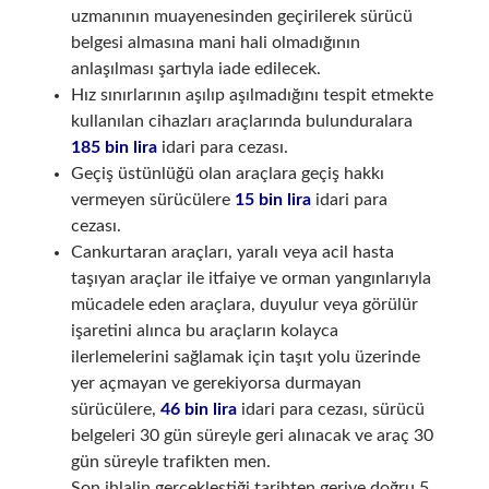
uzmanının muayenesinden geçirilerek sürücü
belgesi almasına mani hali olmadığının
anlaşılması şartıyla iade edilecek.
Hız sınırlarının aşılıp aşılmadığını tespit etmekte
kullanılan cihazları araçlarında bulunduralara
185 bin lira
idari para cezası.
Geçiş üstünlüğü olan araçlara geçiş hakkı
vermeyen sürücülere
15 bin lira
idari para
cezası.
Cankurtaran araçları, yaralı veya acil hasta
taşıyan araçlar ile itfaiye ve orman yangınlarıyla
mücadele eden araçlara, duyulur veya görülür
işaretini alınca bu araçların kolayca
ilerlemelerini sağlamak için taşıt yolu üzerinde
yer açmayan ve gerekiyorsa durmayan
sürücülere,
46 bin lira
idari para cezası, sürücü
belgeleri 30 gün süreyle geri alınacak ve araç 30
gün süreyle trafikten men.
Son ihlalin gerçekleştiği tarihten geriye doğru 5