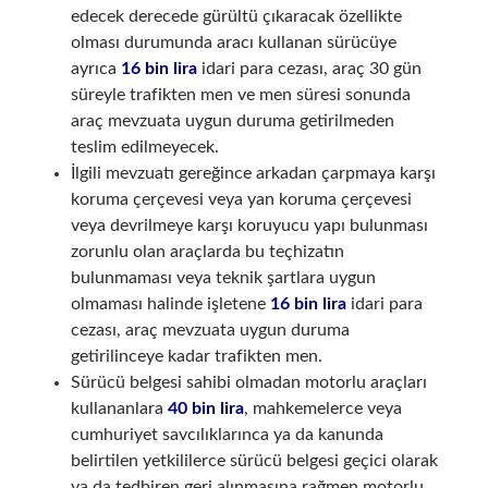
edecek derecede gürültü çıkaracak özellikte
olması durumunda aracı kullanan sürücüye
ayrıca
16 bin lira
idari para cezası, araç 30 gün
süreyle trafikten men ve men süresi sonunda
araç mevzuata uygun duruma getirilmeden
teslim edilmeyecek.
İlgili mevzuatı gereğince arkadan çarpmaya karşı
koruma çerçevesi veya yan koruma çerçevesi
veya devrilmeye karşı koruyucu yapı bulunması
zorunlu olan araçlarda bu teçhizatın
bulunmaması veya teknik şartlara uygun
olmaması halinde işletene
16 bin lira
idari para
cezası, araç mevzuata uygun duruma
getirilinceye kadar trafikten men.
Sürücü belgesi sahibi olmadan motorlu araçları
kullananlara
40 bin lira
, mahkemelerce veya
cumhuriyet savcılıklarınca ya da kanunda
belirtilen yetkililerce sürücü belgesi geçici olarak
ya da tedbiren geri alınmasına rağmen motorlu