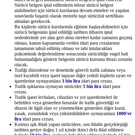
Sürücü belgesi iptal edilenlerin tekrar sürücü belgesi
alabilmeleri için sürücü kurslarına devam etmeleri ve yapılan
sınavlarda başarılı olarak motorlu taşıt sürücüsü sertifikası
almaları gerekecek.
Bu kişilerin sürücü kurslarında eğitime başlayabilmeleri için
sürücü belgesinin iptal edildiği tarihten itibaren iptal
nedenlerinde yer alan geri alma süreleri kadar zamanın geçmiş
olması, kanun kapsamında verilen idari para cezalarının
tamamının tahsil edilmiş olması ve tabi tutulacakları
psikoteknik değerlendirme sonucunda sürücülüğe engel hali
bulunmadığını gösterir belgenin sürücü kursuna ibrazı zorunlu
olacak.
Trafiği düzenleme ve denetimle görevli trafik zabıtası veya
özel kıyafetli veya işaret taşıyan diğer yetkili kişilerin uyarı ve
işaretlerine uymayanlara
3 bin lira
idari para cezası.
Trafik ışıklarına uymayan sürücüler
5 bin lira
idari para
cezası.
Trafik işaret levhaları, cihazları ve yer işaretlemeleri ile
belirtilen veya gösterilen hususlar ile trafik güvenliği ve
düzeni ile ilgili olan ve yönetmelikte gösterilen diğer kural,
yasak, zorunluluk veya yükümlülüklere uymayanlara
1000’er
lira
idari para cezası.
Kırmızı ışık ihlali yapan sürücülere, son ihlalin gerçekleştiği
tarihten geriye doğru 1 yıl içinde ikinci defa ihlal edilmesi