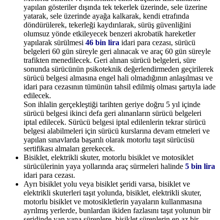
yapılan gösteriler dışında tek tekerlek üzerinde, sele üzerine
yatarak, sele üzerinde ayağa kalkarak, kendi etrafında
döndürülerek, tekerleği kaydırılarak, sürüş güvenliğini
olumsuz yönde etkileyecek benzeri akrobatik hareketler
yapılarak sürülmesi
46 bin lira
idari para cezası, sürücü
belgeleri 60 gün süreyle geri alınacak ve araç 60 gün süreyle
trafikten menedilecek. Geri alınan sürücü belgeleri, süre
sonunda sürücünün psikoteknik değerlendirmeden geçirilerek
sürücü belgesi almasına engel hali olmadığının anlaşılması ve
idari para cezasının tümünün tahsil edilmiş olması şartıyla iade
edilecek.
Son ihlalin gerçekleştiği tarihten geriye doğru 5 yıl içinde
sürücü belgesi ikinci defa geri alınanların sürücü belgeleri
iptal edilecek. Sürücü belgesi iptal edilenlerin tekrar sürücü
belgesi alabilmeleri için sürücü kurslarına devam etmeleri ve
yapılan sınavlarda başarılı olarak motorlu taşıt sürücüsü
sertifikası almaları gerekecek.
Bisiklet, elektrikli skuter, motorlu bisiklet ve motosiklet
sürücülerinin yaya yollarında araç sürmeleri halinde
5 bin lira
idari para cezası.
Ayrı bisiklet yolu veya bisiklet şeridi varsa, bisiklet ve
elektrikli skuterleri taşıt yolunda, bisiklet, elektrikli skuter,
motorlu bisiklet ve motosikletlerin yayaların kullanmasına
ayrılmış yerlerde, bunlardan ikiden fazlasını taşıt yolunun bir
şeridinde yan yana sürenlere, bisiklet sürenlerin en az bir