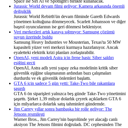
Space ise Siri AI ve Spotlight'ı birlikte kullanacak.
Jurassic World devam filmi geliyor: Kamera arkasında önemli
değişiklik
Jurassic World Rebirth'ün devam filminde Gareth Edwards
yönetmen koltuğuna dönmeyecek. Scarlett Johansson ve diğer
başrol oyuncularının ise geri dönmesi bekleniyor.
Veri merkezleri artık karaya sığmıyor: Samsung çözümü
suyun üzerinde buldu
Samsung Heavy Industries ve Mousterian, Texas'ta 50 MW
kapasiteli yüzer veri merkezi kurmaya hazırlanıyor. Ancak
eyaletteki elektrik krizi planları zorlaştırabilir.
OpenAI, yeni modeli Astra için frene bastı: Siber saldırı
eşiğini geçti
OpenAI, Astra adlı yeni yapay zeka modelinin kritik siber
güvenlik eşiğine ulaşmasının ardından bazı çalışmaları
durdurdu ve ek güvenlik önlemleri başlattı.
GTA 6 için sadece 5 gün yetti: Take-Two bile rakamlara
şaşırdı
GTA 6 ön siparişleri yalnızca beş günde Take-Two yönetimini
şaşırttı. Şirket 1,39 milyar dolarlık çeyrek açıklarken GTA 6
için milyarlarca dolarlık satış tahminleri gündemde.
Jim Carrey yıllar sonra bambaşka bir rolle geliyor: The
Jetsons resmileşti
Warner Bros., Jim Carrey'nin başrolünde yer alacağı canlı
aksiyon The Jetsons filmini doğruladı. DC cephesinden The