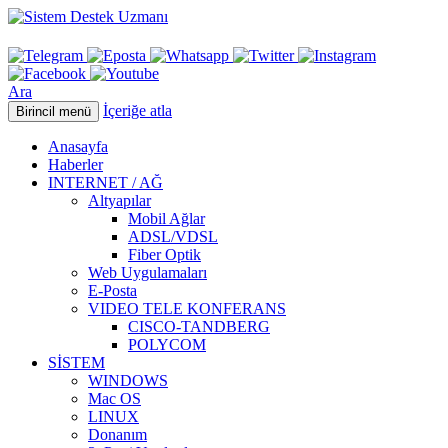
Ara
İçeriğe atla
Birincil menü
Anasayfa
Haberler
INTERNET / AĞ
Altyapılar
Mobil Ağlar
ADSL/VDSL
Fiber Optik
Web Uygulamaları
E-Posta
VIDEO TELE KONFERANS
CISCO-TANDBERG
POLYCOM
SİSTEM
WINDOWS
Mac OS
LINUX
Donanım