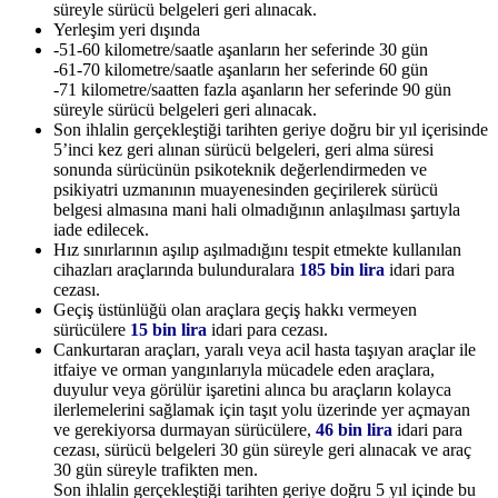
süreyle sürücü belgeleri geri alınacak.
Yerleşim yeri dışında
-51-60 kilometre/saatle aşanların her seferinde 30 gün
-61-70 kilometre/saatle aşanların her seferinde 60 gün
-71 kilometre/saatten fazla aşanların her seferinde 90 gün
süreyle sürücü belgeleri geri alınacak.
Son ihlalin gerçekleştiği tarihten geriye doğru bir yıl içerisinde
5’inci kez geri alınan sürücü belgeleri, geri alma süresi
sonunda sürücünün psikoteknik değerlendirmeden ve
psikiyatri uzmanının muayenesinden geçirilerek sürücü
belgesi almasına mani hali olmadığının anlaşılması şartıyla
iade edilecek.
Hız sınırlarının aşılıp aşılmadığını tespit etmekte kullanılan
cihazları araçlarında bulunduralara
185 bin lira
idari para
cezası.
Geçiş üstünlüğü olan araçlara geçiş hakkı vermeyen
sürücülere
15 bin lira
idari para cezası.
Cankurtaran araçları, yaralı veya acil hasta taşıyan araçlar ile
itfaiye ve orman yangınlarıyla mücadele eden araçlara,
duyulur veya görülür işaretini alınca bu araçların kolayca
ilerlemelerini sağlamak için taşıt yolu üzerinde yer açmayan
ve gerekiyorsa durmayan sürücülere,
46 bin lira
idari para
cezası, sürücü belgeleri 30 gün süreyle geri alınacak ve araç
30 gün süreyle trafikten men.
Son ihlalin gerçekleştiği tarihten geriye doğru 5 yıl içinde bu