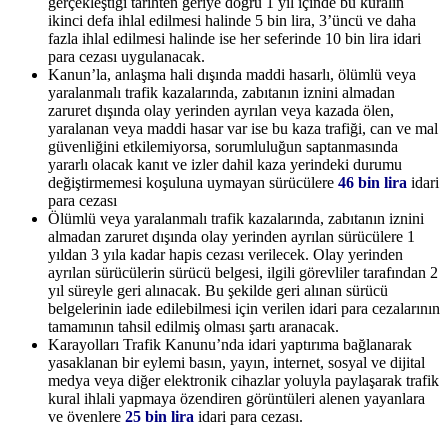
gerçekleştiği tarihten geriye doğru 1 yıl içinde bu kuralın
ikinci defa ihlal edilmesi halinde 5 bin lira, 3’üncü ve daha
fazla ihlal edilmesi halinde ise her seferinde 10 bin lira idari
para cezası uygulanacak.
Kanun’la, anlaşma hali dışında maddi hasarlı, ölümlü veya
yaralanmalı trafik kazalarında, zabıtanın iznini almadan
zaruret dışında olay yerinden ayrılan veya kazada ölen,
yaralanan veya maddi hasar var ise bu kaza trafiği, can ve mal
güvenliğini etkilemiyorsa, sorumluluğun saptanmasında
yararlı olacak kanıt ve izler dahil kaza yerindeki durumu
değiştirmemesi koşuluna uymayan sürücülere
46 bin lira
idari
para cezası
Ölümlü veya yaralanmalı trafik kazalarında, zabıtanın iznini
almadan zaruret dışında olay yerinden ayrılan sürücülere 1
yıldan 3 yıla kadar hapis cezası verilecek. Olay yerinden
ayrılan sürücülerin sürücü belgesi, ilgili görevliler tarafından 2
yıl süreyle geri alınacak. Bu şekilde geri alınan sürücü
belgelerinin iade edilebilmesi için verilen idari para cezalarının
tamamının tahsil edilmiş olması şartı aranacak.
Karayolları Trafik Kanunu’nda idari yaptırıma bağlanarak
yasaklanan bir eylemi basın, yayın, internet, sosyal ve dijital
medya veya diğer elektronik cihazlar yoluyla paylaşarak trafik
kural ihlali yapmaya özendiren görüntüleri alenen yayanlara
ve övenlere
25 bin lira
idari para cezası.