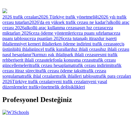
2026 trafik cezaları
2026 Türkiye trafik yönetmeliği
2026 yılı trafik
cezası tutarları
2026'da en yüksek trafik cezası ne kadar?
alkollü araç
cezası 2026
alkollü araç kullanma cezası
aşırı hız cezası
ceza
miktarları 2026
ceza ödeme yöntemleri
ceza puanı sıfırlama
ceza
puanı tablosu
ceza puanları 2026
ceza tutanağı itiraz
dur işareti
ihlali
emniyet kemeri ihlali
erken ödeme indirimi trafik cezası
geçiş
üstünlüğü ihlali
güncel trafik kuralları
hız ihlali cezası
hız ihlali cezası
nasıl hesaplanır?
kırmızı ışık ihlali
park ihlali cezası
resmi trafik
rehberi
şerit ihlali cezası
telefonla konuşma cezası
trafik cezası
güncellemeleri
trafik cezası hesaplama
trafik cezası indirimi
trafik
cezası itiraz süreci
trafik cezası ödeme taksit
trafik cezası
sorgulama
trafik ihlal cezaları
trafik ihlalleri tablosu
trafik para cezaları
2026
Türkiye trafik cezaları
yeni trafik cezaları
yeni yasal
düzenlemeler trafik
yönetmelik değişiklikleri
Profesyonel Desteğiniz