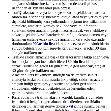
araçların sürülmesine izin veren işleten de tescil plakası
üzerinden 40 bin lira idari para cezası.
Trafiği aksatacak veya tehlikeye sokacak şekilde ardı ardına
birden fazla şerit değiştirenlere, otoyollarda veya yerleşim yeri
dışındaki bölünmüş kara yollarında araçlarını ters istikamette
sürenlere, araçlarını konvoy şeklinde veya münferiden
sürerken, diğer araçların geçişini zorlaştıracak veya tehlikeye
sokacak şekilde keyfi hareketlerle trafiğin akışını kısmen veya
tamamen engelleyecek şekilde araçlarını kara yolu üzerinde
durduranlara
90’ar bin lira
idari para cezası ve bu sürücülerin
sürücü belgeleri 60 gün süreyle geri alınacak, araçlar 30 gün
süreyle trafikten men.
Trafikte saldırı amacıyla başka bir aracı ısrarla takip eden veya
bu amaçla araçtan inen sürücülere
180 bin lira
idari para
cezası, sürücü belgeleri 60 gün süreyle geri alınacak, araçlar
30 gün süreyle trafikten men.
Araçlarını ters istikamette sürdüğü ya da trafikte saldırı
amacıyla başka bir aracı ısrarla takip ettiği, saldırı amacıyla
araçtan indiği gerekçesiyle sürücü belgeleri geri alınan
sürücülerin, ehliyetleri psikoteknik değerlendirmeden
geçirilmesinin ardından iade edilecek.
Kara yollarında trafiğin akışına yönelik kurallara uymadığı
için sürücü belgeleri geri alınan sürücülerden, son ihlalin
gerçekleştiği tarihten geriye doğru
5 yıl
içinde sürücü belgesi
ikinci defa geri alınanların sürücü belgeleri iptal edilecek.