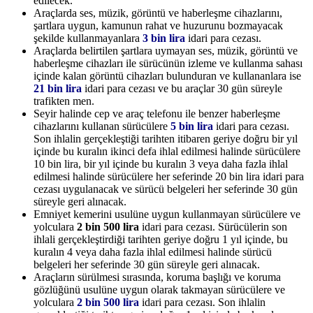
edilecek.
Araçlarda ses, müzik, görüntü ve haberleşme cihazlarını,
şartlara uygun, kamunun rahat ve huzurunu bozmayacak
şekilde kullanmayanlara
3 bin lira
idari para cezası.
Araçlarda belirtilen şartlara uymayan ses, müzik, görüntü ve
haberleşme cihazları ile sürücünün izleme ve kullanma sahası
içinde kalan görüntü cihazları bulunduran ve kullananlara ise
21 bin lira
idari para cezası ve bu araçlar 30 gün süreyle
trafikten men.
Seyir halinde cep ve araç telefonu ile benzer haberleşme
cihazlarını kullanan sürücülere
5 bin lira
idari para cezası.
Son ihlalin gerçekleştiği tarihten itibaren geriye doğru bir yıl
içinde bu kuralın ikinci defa ihlal edilmesi halinde sürücülere
10 bin lira, bir yıl içinde bu kuralın 3 veya daha fazla ihlal
edilmesi halinde sürücülere her seferinde 20 bin lira idari para
cezası uygulanacak ve sürücü belgeleri her seferinde 30 gün
süreyle geri alınacak.
Emniyet kemerini usulüne uygun kullanmayan sürücülere ve
yolculara
2 bin 500 lira
idari para cezası. Sürücülerin son
ihlali gerçekleştirdiği tarihten geriye doğru 1 yıl içinde, bu
kuralın 4 veya daha fazla ihlal edilmesi halinde sürücü
belgeleri her seferinde 30 gün süreyle geri alınacak.
Araçların sürülmesi sırasında, koruma başlığı ve koruma
gözlüğünü usulüne uygun olarak takmayan sürücülere ve
yolculara
2 bin 500 lira
idari para cezası. Son ihlalin