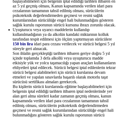
başlayabilmeleri için belgenin iptal edildiği tarihten itibaren en
az 5 yıl geçmiş olması, Kanun kapsamında verilen idari para
cezalarının tamamının tahsil edilmiş olması, sürücülerin
psikoteknik değerlendirmeden geçmesi ve resmi sağlık
kurumlarından sürücülüğe engel hali bulunmadığını gösteren
sağlık kurulu raporunun sürücü kursuna ibrazı zorunlu olacak.
Uyuşturucu veya uyarıcı maddelerin kullanılıp
kullanılmadığının ya da alkolün kandaki miktarının kolluk
tarafından tespit edilmesi için ölçüm yaptırmayan sürücülere
150 bin lira
idari para cezası verilecek ve sürücü belgesi 5 yıl
süreyle geri alınacak.
Son ihlalin gerçekleştiği tarihten itibaren geriye doğru 5 yıl
içinde toplamda 3 defa alkollü veya uyuşturucu madde
etkisiyle yük ve yolcu taşımacılığı yapan araçları kullananların
ehliyetleri iptal edilecek. Sürücü belgesi iptal edilenlerin tekrar
sürücü belgesi alabilmeleri için sürücü kurslarına devam
etmeleri ve yapılan sınavlarda başarılı olarak motorlu taşıt
sürücüsü sertifikası almaları gerekecek.
Bu kişilerin sürücü kurslarında eğitime başlayabilmeleri için
belgenin iptal edildiği tarihten itibaren iptal nedenlerinde yer
alan geri alma süreleri kadar zamanın geçmiş olması, kanun
kapsamında verilen idari para cezalarının tamamının tahsil
edilmiş olması, sürücülerin psikoteknik değerlendirmeden
geçmesi ve resmi sağlık kurumlarından sürücülüğe engel hali
bulunmadığını gösteren sağlık kurulu raporunun sürücü