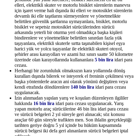
elleri, elektrikli skuter ve motorlu bisiklet sürenlerin manevra
için işaret verme hali dışında iki elleri ve motosiklet sürenlerin
devamlı iki elle taşıtlarını sürmeyenlere ve yönetmelikte
belirtilen güvenlik şartlarına uymayanlara, bisiklet, motorlu
bisiklet ve sepetsiz motosiklet sürücülerinden sürücü
arkasında yeterli bir oturma yeri olmadıkça başka kişileri
bindirenlere ve yönetmelikte belirtilen sınırdan fazla yük
taşıyanlara, elektrikli skuterle sırtta taşınabilen kişisel eşya
harici yük ve yolcu taşıyanlar ile elektrikli skuteri otoyol,
şehirler arası karayolları ve azami hız sınırı saatte 50 kilometre
üzerinde olan karayollarında kullananlara
5 bin lira
idari para
cezası.
Herhangi bir zorunluluk olmaksızın kara yollarında dönüş
kuralları dışında bilerek ve isteyerek el freninin çekilmesi veya
başka yöntemlerle aracın ani olarak yönünü değiştiren veya
kendi etrafında döndürenlere
140 bin lira
idari para cezası
uygulanacak.
İzin alınmadan yapılan yarış ve koşuları düzenleyen ilgililer
hakkında
16 bin lira
idari para cezası uygulanacak. Yarış
yapan motorlu araç sürücülerine 46 bin lira idari para cezası
ve sürücü belgeleri 2 yıl süreyle geri alınacak; söz konusu
araçlar 60 gün süreyle trafikten men. Son ihlalin gerçekleştiği
tarihten geriye doğru 5 yıl içinde bu hüküm kapsamında
sürücü belgesi iki defa geri alınanların sürücü belgeleri iptal