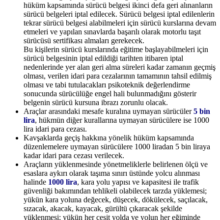
hüküm kapsamında sürücü belgesi ikinci defa geri alınanların
sürücü belgeleri iptal edilecek. Sürücü belgesi iptal edilenlerin
tekrar sürücü belgesi alabilmeleri için sürücü kurslarına devam
etmeleri ve yapılan sınavlarda başarılı olarak motorlu taşıt
sürücüsü sertifikası almaları gerekecek.
Bu kişilerin sürücü kurslarında eğitime başlayabilmeleri için
sürücü belgesinin iptal edildiği tarihten itibaren iptal
nedenlerinde yer alan geri alma süreleri kadar zamanın geçmiş
olması, verilen idari para cezalarının tamamının tahsil edilmiş
olması ve tabi tutulacakları psikoteknik değerlendirme
sonucunda sürücülüğe engel hali bulunmadığını gösterir
belgenin sürücü kursuna ibrazı zorunlu olacak.
Araçlar arasındaki mesafe kuralına uymayan sürücüler
5 bin
lira
, hükmün diğer kurallarına uymayan sürücülere ise 1000
lira idari para cezası.
Kavşaklarda geçiş hakkına yönelik hüküm kapsamında
düzenlemelere uymayan sürücülere 1000 liradan 5 bin liraya
kadar idari para cezası verilecek.
Araçların yüklenmesinde yönetmeliklerle belirlenen ölçü ve
esaslara aykırı olarak taşıma sınırı üstünde yolcu alınması
halinde
1000 lira
, kara yolu yapısı ve kapasitesi ile trafik
güvenliği bakımından tehlikeli olabilecek tarzda yüklemesi;
yükün kara yoluna değecek, düşecek, dökülecek, saçılacak,
sızacak, akacak, kayacak, gürültü çıkaracak şekilde
yüklenmesi; yükün her çeşit yolda ve yolun her eğiminde