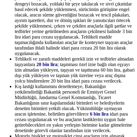
dengeyi bozacak, yoldaki bir şeye takılacak ve sivri çıkıntılar
hasıl edecek şekilde yüklenmesi, sürücünün görüşüne engel
olacak, aracın sürme güvenliğini bozacak ve tescil plakaları,
ayırım işaretleri, dur ve dönüş ışıkları ile yansıtıcıları örtecek
şekilde yüklenmesi, çeken ve çekilen araçlarla ilgili şartlar ve
tedbirler yerine getirilmeden araçların çekilmesi halinde 3 bin
lira idari para cezası uygulanacak. Tehlikeli madde
taşımacılığında kullanılan araçlar ile konteyner taşıyan araçlar
tarafından ihlali halinde idari para cezası 20 bin lira olarak
uygulanacak.
Tehlikeli ve zararlı maddeleri gerekli izin ve tedbirler almadan
taşıyanlara
20 bin lira
; taşınması özel izne bağlı olan eşyayı
izin almadan yükleyen, taşıyan ve taşıttırana 60 bin lira, gabari
dışı yük yükleyen ve taşınan yük üzerine veya araç dışına
yolcu bindirenlere 20 bin lira idari para cezası verilecek.
Kış lastiği kullanımını denetlemeye, Bakanlığın
yetkilendirdiği Bakanlık personeli ile Emniyet Genel
Müdürlüğü, Jandarma Genel Komutanlığı, Ticaret
Bakanlığının sınır kapılarındaki birimleri ve belediyelerin
denetim birimleri yetkili olacak. Yükümlülüğe uymayan
aracın işletenine, belirtilen görevlilerce
6 bin lira
idari para
cezası uygulanacak ve bu araçların lastiklerini uygun hale
getirebilecekleri en yakın yerleşim birimine kadar gitmelerine
denetimle görevli olanlar tarafından izin verilecek.
Motorlu bisiklet ve motosiklet cinsi araçların izin alınarak