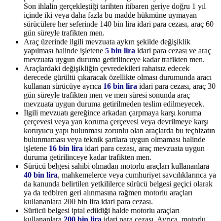
Son ihlalin gerçekleştiği tarihten itibaren geriye doğru 1 yıl
içinde iki veya daha fazla bu madde hükmüne uymayan
sürücülere her seferinde 140 bin lira idari para cezası, araç 60
gün süreyle trafikten men.
Araç üzerinde ilgili mevzuata aykırı şekilde değişiklik
yapılması halinde işletene
5 bin lira
idari para cezası ve araç
mevzuata uygun duruma getirilinceye kadar trafikten men.
Araçlardaki değişikliğin çevredekileri rahatsız edecek
derecede gürültü çıkaracak özellikte olması durumunda aracı
kullanan sürücüye ayrıca
16 bin lira
idari para cezası, araç 30
gün süreyle trafikten men ve men süresi sonunda araç
mevzuata uygun duruma getirilmeden teslim edilmeyecek.
İlgili mevzuatı gereğince arkadan çarpmaya karşı koruma
çerçevesi veya yan koruma çerçevesi veya devrilmeye karşı
koruyucu yapı bulunması zorunlu olan araçlarda bu teçhizatın
bulunmaması veya teknik şartlara uygun olmaması halinde
işletene
16 bin lira
idari para cezası, araç mevzuata uygun
duruma getirilinceye kadar trafikten men.
Sürücü belgesi sahibi olmadan motorlu araçları kullananlara
40 bin lira
, mahkemelerce veya cumhuriyet savcılıklarınca ya
da kanunda belirtilen yetkililerce sürücü belgesi geçici olarak
ya da tedbiren geri alınmasına rağmen motorlu araçları
kullananlara 200 bin lira idari para cezası.
Sürücü belgesi iptal edildiği halde motorlu araçları
kullananlara
200 bin lira
idari para cezası. Ayrıca, motorlu