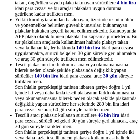
takan, öngörülen sayıda plaka takmayan sürücülere
4 bin lira
idari para cezası ve bu araçlar plakaları uygun duruma
getirilene kadar trafikten men.
Yetkili kuruluş tarafından basılmayan, üzerinde resmi mühür
ve yönetmelikte belirtilen güvenlik unsurları bulunmayan
plakalar hukuken geçerli kabul edilmemektedir. Kamuoyunda
APP plaka olarak bilinen plakalar bu kapsama girmektedir. Bu
tür plakaların araçlarda kullanılması halinde plakayı takan
veya kullanan kişiler hakkında
140 bin lira
idari para cezası
uygulanmakta, sürücü belgeleri 30 gün süreyle geri alınmakta
ve araç 30 gün süreyle trafikten men edilmektedir.
Tescil plakasının farklı okunmasına veya okunamamasına
bilerek neden olacak şekilde plakasında değişiklik yapan
sürücüler
140 bin lira
idari para cezası, araç
30 gün
süreyle
trafikten men.
Son ihlalin gerçekleştiği tarihten itibaren geriye doğru 1 yıl
içinde iki veya daha fazla tescil plakasının farklı okunmasına
veya okunamamasına bilerek neden olacak şekilde plakasında
değişiklik yapan sürücülere her seferinde 280 bin lira idari
para cezası ve araç 60 gün süreyle trafikten men.
Tescilli aracı plakasız kullanan sürücülere
46 bin lira
idari
para cezası, sürücü belgeleri 30 gün süreyle geri alınacak, araç
30 gün süreyle trafikten men.
Son ihlalin gerçekleştiği tarihten geriye doğru 1 yıl içinde iki
veya daha fazla tescilli aracın plakasız kullanılması halinde