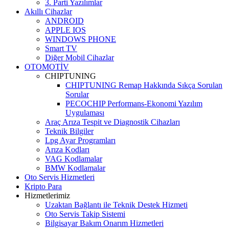
3. Parti Yazılımlar
Akıllı Cihazlar
ANDROID
APPLE IOS
WINDOWS PHONE
Smart TV
Diğer Mobil Cihazlar
OTOMOTİV
CHIPTUNING
CHIPTUNING Remap Hakkında Sıkça Sorulan
Sorular
PECOCHIP Performans-Ekonomi Yazılım
Uygulaması
Araç Arıza Tespit ve Diagnostik Cihazları
Teknik Bilgiler
Lpg Ayar Programları
Arıza Kodları
VAG Kodlamalar
BMW Kodlamalar
Oto Servis Hizmetleri
Kripto Para
Hizmetlerimiz
Uzaktan Bağlantı ile Teknik Destek Hizmeti
Oto Servis Takip Sistemi
Bilgisayar Bakım Onarım Hizmetleri