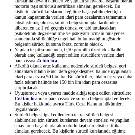
kurslarına devam etmeleri ve yapılan sınavlarda başarılı olarak
motorlu taşıt sürücüsü sertifikası almaları gerekecek. Bu
kişilerin sürücü kurslarında eğitime başlayabilmeleri için
kanun kapsamında verilen idari para cezalarının tamamının
tahsil edilmiş olması, sürücü belgesinin iptal tarihinden
itibaren en az 1 yıl geçmiş olması ve tabi tutulacakları
psikoteknik değerlendirme ve psikiyatri uzmanı muayenesi
sonucunda sürücülüğe engel hali bulunmadığını gösterir
belgenin sürücü kursuna ibrazı zorunlu olacak.
Yapılan tespit sonucunda, 0,50 promilin üzerinde alkollü
olarak araç kullandığı tespit edilen sürücülere verilen idari
para cezası
25 bin lira
.
Alkollü olarak araç kullanma nedeniyle sürücü belgesi geri
alınanlara ihlalin ikinci defa gerçekleşmesi halinde uygulanan
idari para cezası 50 bin lira. Bu sürücüler, ihlalin üç veya daha
fazla tekrarı halinde ise 150 bin lira idari para cezasına
çarptırılacak.
Uyuşturucu veya uyarıcı madde aldığı tespit edilen sürücülere
150 bin lira
idari para cezası ve sürücü belgesi iptal edilecek.
Bu kişiler hakkında ayrıca Türk Ceza Kanunu hükümleri
uygulanacak.
Sürücü belgesi iptal edilenlerin tekrar sürücü belgesi
alabilmeleri için sürücü kurslarına devam etmeleri ve yapılan
sınavlarda başarılı olarak motorlu taşıt sürücüsü sertifikası
almaları gerekecek. Bu kişilerin sürücü kurslarında eğitime