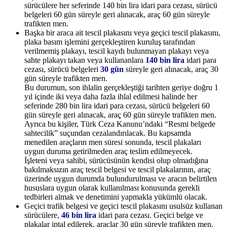
sürücülere her seferinde 140 bin lira idari para cezası, sürücü
belgeleri 60 gün süreyle geri alınacak, araç 60 gün süreyle
trafikten men.
Başka bir araca ait tescil plakasını veya geçici tescil plakasını,
plaka basım işlemini gerçekleştiren kuruluş tarafından
verilmemiş plakayı, tescil kaydı bulunmayan plakayı veya
sahte plakayı takan veya kullananlara
140 bin lira
idari para
cezası, sürücü belgeleri
30 gün
süreyle geri alınacak, araç 30
gün süreyle trafikten men.
Bu durumun, son ihlalin gerçekleştiği tarihten geriye doğru 1
yıl içinde iki veya daha fazla ihlal edilmesi halinde her
seferinde 280 bin lira idari para cezası, sürücü belgeleri 60
gün süreyle geri alınacak, araç 60 gün süreyle trafikten men.
Ayrıca bu kişiler, Türk Ceza Kanunu’ndaki “Resmi belgede
sahtecilik” suçundan cezalandırılacak. Bu kapsamda
menedilen araçların men süresi sonunda, tescil plakaları
uygun duruma getirilmeden araç teslim edilmeyecek.
İşleteni veya sahibi, sürücüsünün kendisi olup olmadığına
bakılmaksızın araç tescil belgesi ve tescil plakalarının, araç
üzerinde uygun durumda bulundurulması ve aracın belirtilen
hususlara uygun olarak kullanılması konusunda gerekli
tedbirleri almak ve denetimini yapmakla yükümlü olacak.
Geçici trafik belgesi ve geçici tescil plakasını usulsüz kullanan
sürücülere,
46 bin lira
idari para cezası. Geçici belge ve
plakalar iptal edilerek, araçlar 30 gün süreyle trafikten men.