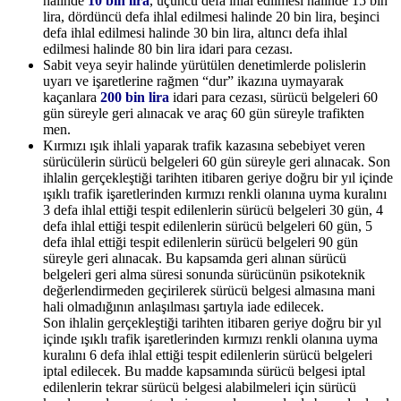
halinde
10 bin lira
, üçüncü defa ihlal edilmesi halinde 15 bin
lira, dördüncü defa ihlal edilmesi halinde 20 bin lira, beşinci
defa ihlal edilmesi halinde 30 bin lira, altıncı defa ihlal
edilmesi halinde 80 bin lira idari para cezası.
Sabit veya seyir halinde yürütülen denetimlerde polislerin
uyarı ve işaretlerine rağmen “dur” ikazına uymayarak
kaçanlara
200 bin lira
idari para cezası, sürücü belgeleri 60
gün süreyle geri alınacak ve araç 60 gün süreyle trafikten
men.
Kırmızı ışık ihlali yaparak trafik kazasına sebebiyet veren
sürücülerin sürücü belgeleri 60 gün süreyle geri alınacak. Son
ihlalin gerçekleştiği tarihten itibaren geriye doğru bir yıl içinde
ışıklı trafik işaretlerinden kırmızı renkli olanına uyma kuralını
3 defa ihlal ettiği tespit edilenlerin sürücü belgeleri 30 gün, 4
defa ihlal ettiği tespit edilenlerin sürücü belgeleri 60 gün, 5
defa ihlal ettiği tespit edilenlerin sürücü belgeleri 90 gün
süreyle geri alınacak. Bu kapsamda geri alınan sürücü
belgeleri geri alma süresi sonunda sürücünün psikoteknik
değerlendirmeden geçirilerek sürücü belgesi almasına mani
hali olmadığının anlaşılması şartıyla iade edilecek.
Son ihlalin gerçekleştiği tarihten itibaren geriye doğru bir yıl
içinde ışıklı trafik işaretlerinden kırmızı renkli olanına uyma
kuralını 6 defa ihlal ettiği tespit edilenlerin sürücü belgeleri
iptal edilecek. Bu madde kapsamında sürücü belgesi iptal
edilenlerin tekrar sürücü belgesi alabilmeleri için sürücü