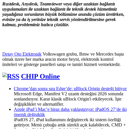
Rustdesk, Anydesk, Teamviewer veya diğer uzaktan bağlantı
uygulamaları ile uzaktan bağlantı ile teknik destek hizmetimiz
yaşadığınız sorunların büyük bölümüne anında çözüm üretirken,
evinize ya da iş yerinize teknik servis yönlendirilmesine gerek
kalmaz, probleminiz hızlıca çözülür.
Detay Oto Elektronik
Volkswagen grubu, Bmw ve Mercedes başta
olmak üzere her marka aracın motor beyni, elektronik kontrol
üniteleri ve gösterge panelleri satışı ve tamiri hizmeti vermektedir.
CHIP Online
Chrome’dan sonra sıra Edge’de: uBlock Origin desteği bitiyor
Microsoft Edge, Manifest V2 uzantı desteğini 2026 sonunda
sonlandırıyor. Karar klasik uBlock Origin'i etkileyecek. İşte
değişiklikler ve alternatifler.
Apple iPad’i Mac’e biraz daha yaklaştırıyor: iPadOS 27’de iki
önemli değişiklik
iPadOS 27, iPad kullanımını değiştirecek iki sistem özelliği
getiriyor. Menü çubuğu artık sürekli açık kalabilecek, CMD +