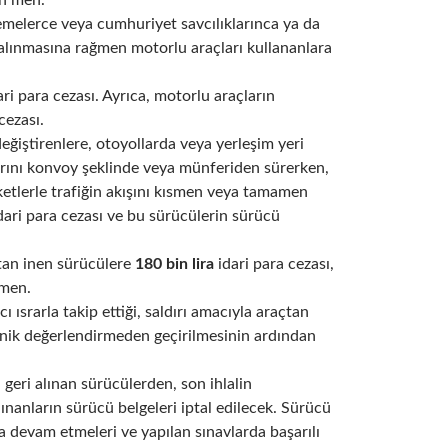
en men.
melerce veya cumhuriyet savcılıklarınca ya da
i alınmasına rağmen motorlu araçları kullananlara
ri para cezası. Ayrıca, motorlu araçların
cezası.
değiştirenlere, otoyollarda veya yerleşim yeri
larını konvoy şeklinde veya münferiden sürerken,
eketlerle trafiğin akışını kısmen veya tamamen
dari para cezası ve bu sürücülerin sürücü
çtan inen sürücülere
180 bin lira
idari para cezası,
 men.
ı ısrarla takip ettiği, saldırı amacıyla araçtan
teknik değerlendirmeden geçirilmesinin ardından
 geri alınan sürücülerden, son ihlalin
lınanların sürücü belgeleri iptal edilecek. Sürücü
na devam etmeleri ve yapılan sınavlarda başarılı