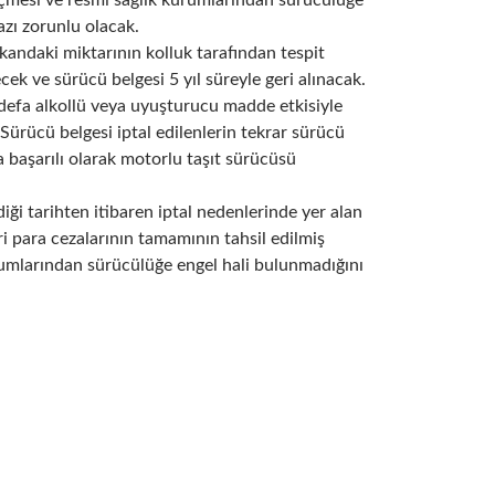
eçmesi ve resmi sağlık kurumlarından sürücülüğe
zı zorunlu olacak.
kandaki miktarının kolluk tarafından tespit
ecek ve sürücü belgesi 5 yıl süreyle geri alınacak.
3 defa alkollü veya uyuşturucu madde etkisiyle
. Sürücü belgesi iptal edilenlerin tekrar sürücü
a başarılı olarak motorlu taşıt sürücüsü
diği tarihten itibaren iptal nedenlerinde yer alan
i para cezalarının tamamının tahsil edilmiş
rumlarından sürücülüğe engel hali bulunmadığını