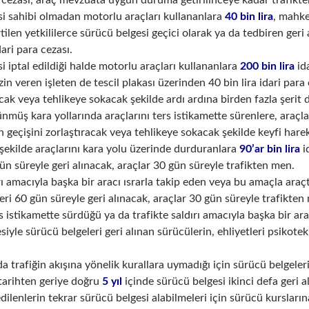
 cezası, araç mevzuata uygun duruma getirilinceye kadar trafikt
i sahibi olmadan motorlu araçları kullananlara
40 bin lira
, mahke
tilen yetkililerce sürücü belgesi geçici olarak ya da tedbiren ger
dari para cezası.
i iptal edildiği halde motorlu araçları kullananlara
200 bin lira
ida
in veren işleten de tescil plakası üzerinden 40 bin lira idari para 
acak veya tehlikeye sokacak şekilde ardı ardına birden fazla şerit 
ünmüş kara yollarında araçlarını ters istikamette sürenlere, araç
ın geçişini zorlaştıracak veya tehlikeye sokacak şekilde keyfi har
şekilde araçlarını kara yolu üzerinde durduranlara
90’ar bin lira
i
gün süreyle geri alınacak, araçlar 30 gün süreyle trafikten men.
ırı amacıyla başka bir aracı ısrarla takip eden veya bu amaçla ara
eri 60 gün süreyle geri alınacak, araçlar 30 gün süreyle trafikten
s istikamette sürdüğü ya da trafikte saldırı amacıyla başka bir arac
esiyle sürücü belgeleri geri alınan sürücülerin, ehliyetleri psiko
.
a trafiğin akışına yönelik kurallara uymadığı için sürücü belgeleri
 tarihten geriye doğru
5 yıl
içinde sürücü belgesi ikinci defa geri a
edilenlerin tekrar sürücü belgesi alabilmeleri için sürücü kursları