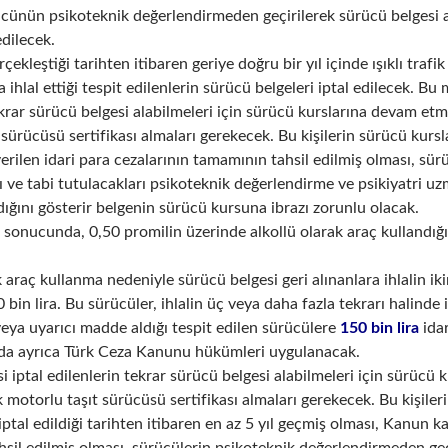
ünün psikoteknik değerlendirmeden geçirilerek sürücü belgesi a
edilecek.
rçekleştiği tarihten itibaren geriye doğru bir yıl içinde ışıklı traf
a ihlal ettiği tespit edilenlerin sürücü belgeleri iptal edilecek. 
ekrar sürücü belgesi alabilmeleri için sürücü kurslarına devam etme
 sürücüsü sertifikası almaları gerekecek. Bu kişilerin sürücü kurs
rilen idari para cezalarının tamamının tahsil edilmiş olması, sürüc
 ve tabi tutulacakları psikoteknik değerlendirme ve psikiyatri
ığını gösterir belgenin sürücü kursuna ibrazı zorunlu olacak.
t sonucunda, 0,50 promilin üzerinde alkollü olarak araç kullandığı 
k araç kullanma nedeniyle sürücü belgesi geri alınanlara ihlalin i
 bin lira. Bu sürücüler, ihlalin üç veya daha fazla tekrarı halinde i
ya uyarıcı madde aldığı tespit edilen sürücülere
150 bin lira
idar
nda ayrıca Türk Ceza Kanunu hükümleri uygulanacak.
i iptal edilenlerin tekrar sürücü belgesi alabilmeleri için sürücü
ak motorlu taşıt sürücüsü sertifikası almaları gerekecek. Bu kişile
iptal edildiği tarihten itibaren en az 5 yıl geçmiş olması, Kanun 