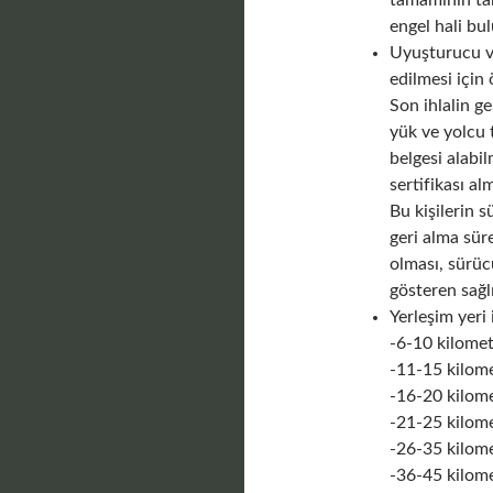
tamamının tah
engel hali bu
Uyuşturucu ve
edilmesi içi
Son ihlalin g
yük ve yolcu t
belgesi alabi
sertifikası al
Bu kişilerin s
geri alma sür
olması, sürüc
gösteren sağl
Yerleşim yeri 
-6-10 kilomet
-11-15 kilome
-16-20 kilome
-21-25 kilome
-26-35 kilome
-36-45 kilome