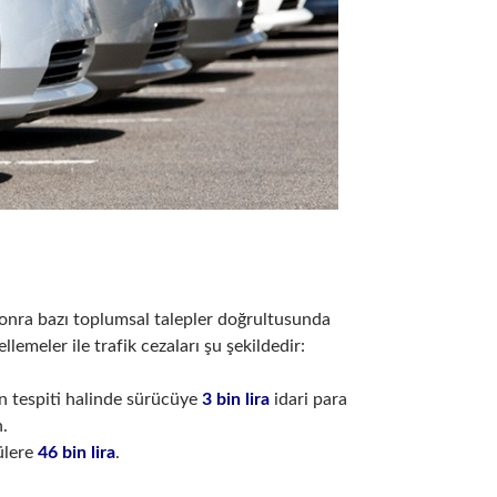
n sonra bazı toplumsal talepler doğrultusunda
lemeler ile trafik cezaları şu şekildedir:
ın tespiti halinde sürücüye
3 bin lira
idari para
n.
cülere
46 bin lira
.