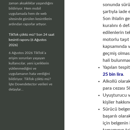
zaman aksaklıklar yaşandığını
sonunda sürüc
bildiriyor. Hem mobil
şartıyla iade 
uygulamada hem de web
Son ihlalin ge
sitesinde görülen kesintilerin
ardından raporlar artıyor.
kuralını 6 def
edilenlerin t
TikTok çöktü mü? Son 24 saat
motorlu taşıt
kesinti raporu (6 Ağustos
2026)
kapsamında ve
6 Ağustos 2026 TikTok’a
geçmiş olması
erişim sorunları yaşayan
hali bulunmad
kullanıcılar, yeni içeriklerin
Yapılan tespi
yüklenmediğini ve
uygulamanın hata verdiğini
25 bin lira
.
bildiriyor. TikTok çöktü mü?
Alkollü olara
İşte Downdetector verileri ve
para cezası 50
detaylar...
Uyuşturucu ve
kişiler hakkı
Sürücü belges
başarılı olar
için belgenin 