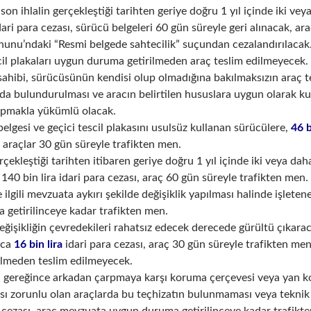
n ihlalin gerçekleştiği tarihten geriye doğru 1 yıl içinde iki vey
dari para cezası, sürücü belgeleri 60 gün süreyle geri alınacak, ar
nunu’ndaki “Resmi belgede sahtecilik” suçundan cezalandırılaca
il plakaları uygun duruma getirilmeden araç teslim edilmeyecek.
 sahibi, sürücüsünün kendisi olup olmadığına bakılmaksızın araç tes
 bulundurulması ve aracın belirtilen hususlara uygun olarak kul
apmakla yükümlü olacak.
belgesi ve geçici tescil plakasını usulsüz kullanan sürücülere,
46 b
, araçlar 30 gün süreyle trafikten men.
erçekleştiği tarihten itibaren geriye doğru 1 yıl içinde iki vey
 140 bin lira idari para cezası, araç 60 gün süreyle trafikten men.
ilgili mevzuata aykırı şekilde değişiklik yapılması halinde işleten
getirilinceye kadar trafikten men.
eğişikliğin çevredekileri rahatsız edecek derecede gürültü çıkar
ıca
16 bin lira
idari para cezası, araç 30 gün süreyle trafikten 
ilmeden teslim edilmeyecek.
tı gereğince arkadan çarpmaya karşı koruma çerçevesi veya yan 
ı zorunlu olan araçlarda bu teçhizatın bulunmaması veya teknik