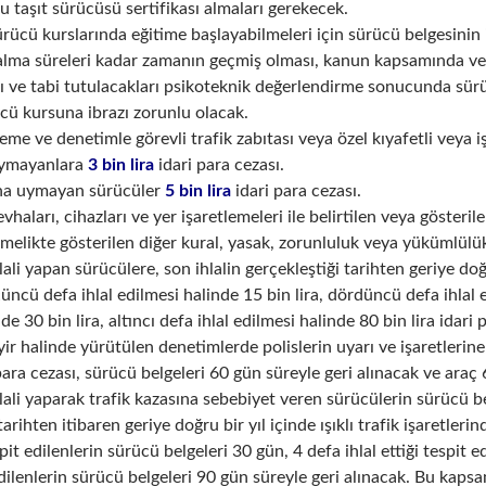
u taşıt sürücüsü sertifikası almaları gerekecek.
ürücü kurslarında eğitime başlayabilmeleri için sürücü belgesinin i
 alma süreleri kadar zamanın geçmiş olması, kanun kapsamında ver
ı ve tabi tutulacakları psikoteknik değerlendirme sonucunda sürü
cü kursuna ibrazı zorunlu olacak.
eme ve denetimle görevli trafik zabıtası veya özel kıyafetli veya işa
 uymayanlara
3 bin lira
idari para cezası.
rına uymayan sürücüler
5 bin lira
idari para cezası.
levhaları, cihazları ve yer işaretlemeleri ile belirtilen veya gösterile
melikte gösterilen diğer kural, yasak, zorunluluk veya yükümlül
hlali yapan sürücülere, son ihlalin gerçekleştiği tarihten geriye doğ
çüncü defa ihlal edilmesi halinde 15 bin lira, dördüncü defa ihlal e
de 30 bin lira, altıncı defa ihlal edilmesi halinde 80 bin lira idari 
yir halinde yürütülen denetimlerde polislerin uyarı ve işaretler
para cezası, sürücü belgeleri 60 gün süreyle geri alınacak ve araç
hlali yaparak trafik kazasına sebebiyet veren sürücülerin sürücü be
tarihten itibaren geriye doğru bir yıl içinde ışıklı trafik işaretler
espit edilenlerin sürücü belgeleri 30 gün, 4 defa ihlal ettiği tespit 
 edilenlerin sürücü belgeleri 90 gün süreyle geri alınacak. Bu kaps