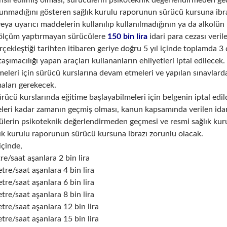
sil edilmiş olması, sürücülerin psikoteknik değerlendirmeden g
lunmadığını gösteren sağlık kurulu raporunun sürücü kursuna ibra
ya uyarıcı maddelerin kullanılıp kullanılmadığının ya da alkolün 
n ölçüm yaptırmayan sürücülere
150 bin lira
idari para cezası veril
erçekleştiği tarihten itibaren geriye doğru 5 yıl içinde toplamda 
aşımacılığı yapan araçları kullananların ehliyetleri iptal edilecek
lmeleri için sürücü kurslarına devam etmeleri ve yapılan sınavlard
maları gerekecek.
ürücü kurslarında eğitime başlayabilmeleri için belgenin iptal edil
eleri kadar zamanın geçmiş olması, kanun kapsamında verilen idar
ülerin psikoteknik değerlendirmeden geçmesi ve resmi sağlık ku
ık kurulu raporunun sürücü kursuna ibrazı zorunlu olacak.
içinde,
re/saat aşanlara 2 bin lira
tre/saat aşanlara 4 bin lira
tre/saat aşanlara 6 bin lira
tre/saat aşanlara 8 bin lira
tre/saat aşanlara 12 bin lira
tre/saat aşanlara 15 bin lira