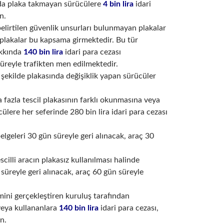
yıda plaka takmayan sürücülere
4 bin lira
idari
n.
elirtilen güvenlik unsurları bulunmayan plakalar
plakalar bu kapsama girmektedir. Bu tür
akkında
140 bin lira
idari para cezası
üreyle trafikten men edilmektedir.
şekilde plakasında değişiklik yapan sürücüler
ha fazla tescil plakasının farklı okunmasına veya
lere her seferinde 280 bin lira idari para cezası
elgeleri 30 gün süreyle geri alınacak, araç 30
scilli aracın plakasız kullanılması halinde
 süreyle geri alınacak, araç 60 gün süreyle
lemini gerçekleştiren kuruluş tarafından
veya kullananlara
140 bin lira
idari para cezası,
n.