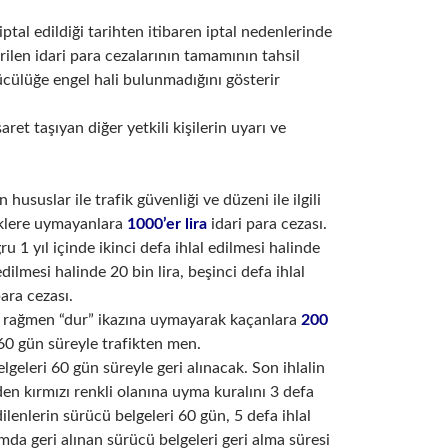
ptal edildiği tarihten itibaren iptal nedenlerinde
ilen idari para cezalarının tamamının tahsil
cülüğe engel hali bulunmadığını gösterir
ret taşıyan diğer yetkili kişilerin uyarı ve
n hususlar ile trafik güvenliği ve düzeni ile ilgili
üklere uymayanlara
1000’er lira
idari para cezası.
ru 1 yıl içinde ikinci defa ihlal edilmesi halinde
dilmesi halinde 20 bin lira, beşinci defa ihlal
para cezası.
ine rağmen “dur” ikazına uymayarak kaçanlara
200
 60 gün süreyle trafikten men.
lgeleri 60 gün süreyle geri alınacak. Son ihlalin
inden kırmızı renkli olanına uyma kuralını 3 defa
edilenlerin sürücü belgeleri 60 gün, 5 defa ihlal
amda geri alınan sürücü belgeleri geri alma süresi