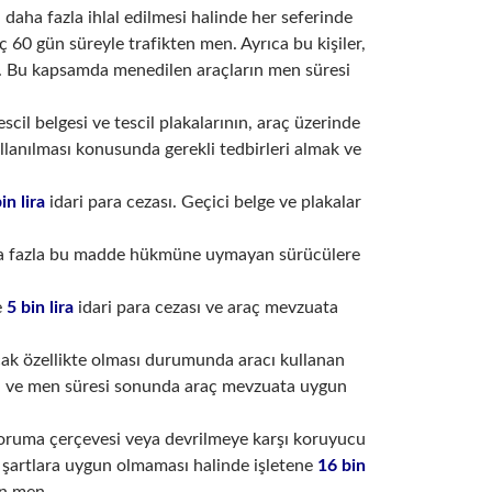
a daha fazla ihlal edilmesi halinde her seferinde
aç 60 gün süreyle trafikten men. Ayrıca bu kişiler,
k. Bu kapsamda menedilen araçların men süresi
cil belgesi ve tescil plakalarının, araç üzerinde
lanılması konusunda gerekli tedbirleri almak ve
in lira
idari para cezası. Geçici belge ve plakalar
a daha fazla bu madde hükmüne uymayan sürücülere
e
5 bin lira
idari para cezası ve araç mevzuata
acak özellikte olması durumunda aracı kullanan
men ve men süresi sonunda araç mevzuata uygun
koruma çerçevesi veya devrilmeye karşı koruyucu
 şartlara uygun olmaması halinde işletene
16 bin