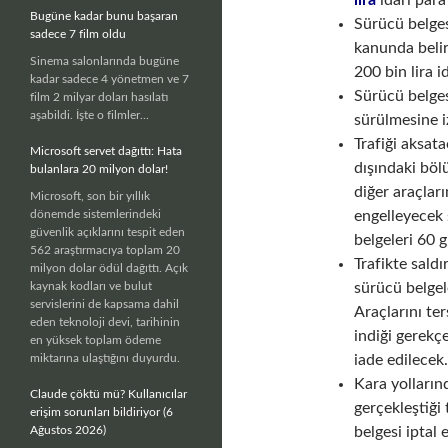
lira
idari para
Bugüne kadar bunu başaran
Sürücü belges
sadece 7 film oldu
kanunda belir
Sinema salonlarında bugüne
200 bin lira i
kadar sadece 4 yönetmen ve 7
Sürücü belges
film 2 milyar doları hasılatı
aşabildi. İşte o filmler...
sürülmesine iz
Trafiği aksat
Microsoft servet dağıttı: Hata
dışındaki böl
bulanlara 20 milyon dolar!
diğer araçlar
Microsoft, son bir yıllık
dönemde sistemlerindeki
engelleyecek 
güvenlik açıklarını tespit eden
belgeleri 60 
562 araştırmacıya toplam 20
Trafikte sald
milyon dolar ödül dağıttı. Açık
kaynak kodları ve bulut
sürücü belgel
servislerini de kapsama dahil
Araçlarını ter
eden teknoloji devi, tarihinin
indiği gerekç
en yüksek toplam ödeme
miktarına ulaştığını duyurdu.
iade edilecek
Kara yollarınd
Claude çöktü mü? Kullanıcılar
gerçekleştiği
erişim sorunları bildiriyor (6
Ağustos 2026)
belgesi iptal 