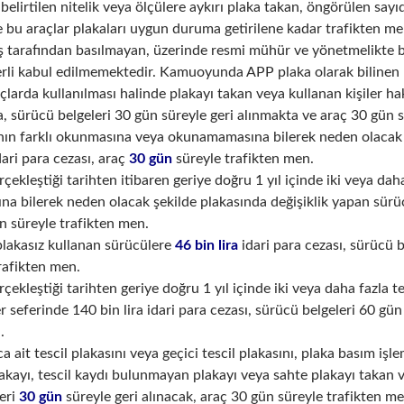
belirtilen nitelik veya ölçülere aykırı plaka takan, öngörülen sa
e bu araçlar plakaları uygun duruma getirilene kadar trafikten me
uş tarafından basılmayan, üzerinde resmi mühür ve yönetmelikte b
rli kabul edilmemektedir. Kamuoyunda APP plaka olarak bilinen 
açlarda kullanılması halinde plakayı takan veya kullanan kişiler h
 sürücü belgeleri 30 gün süreyle geri alınmakta ve araç 30 gün s
ının farklı okunmasına veya okunamamasına bilerek neden olacak 
ari para cezası, araç
30 gün
süreyle trafikten men.
rçekleştiği tarihten itibaren geriye doğru 1 yıl içinde iki veya da
 bilerek neden olacak şekilde plakasında değişiklik yapan sürücü
n süreyle trafikten men.
 plakasız kullanan sürücülere
46 bin lira
idari para cezası, sürücü b
rafikten men.
rçekleştiği tarihten geriye doğru 1 yıl içinde iki veya daha fazla te
r seferinde 140 bin lira idari para cezası, sürücü belgeleri 60 gün
.
a ait tescil plakasını veya geçici tescil plakasını, plaka basım iş
akayı, tescil kaydı bulunmayan plakayı veya sahte plakayı takan 
eri
30 gün
süreyle geri alınacak, araç 30 gün süreyle trafikten me