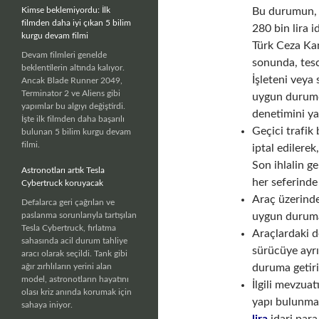
Kimse beklemiyordu: İlk
Bu durumun, so
filmden daha iyi çıkan 5 bilim
280 bin lira i
kurgu devam filmi
Türk Ceza Ka
Devam filmleri genelde
sonunda, tesc
beklentilerin altında kalıyor.
İşleteni veya
Ancak Blade Runner 2049,
Terminator 2 ve Aliens gibi
uygun durumda
yapımlar bu algıyı değiştirdi.
denetimini y
İşte ilk filmden daha başarılı
Geçici trafik 
bulunan 5 bilim kurgu devam
filmi.
iptal edilerek
Son ihlalin g
Astronotları artık Tesla
her seferinde
Cybertruck koruyacak
Araç üzerinde 
Defalarca geri çağrılan ve
paslanma sorunlarıyla tartışılan
uygun duruma 
Tesla Cybertruck, fırlatma
Araçlardaki d
sahasında acil durum tahliye
sürücüye ayr
aracı olarak seçildi. Tank gibi
ağır zırhlıların yerini alan
duruma getir
model, astronotların hayatını
İlgili mevzua
olası kriz anında korumak için
yapı bulunmas
sahaya iniyor.