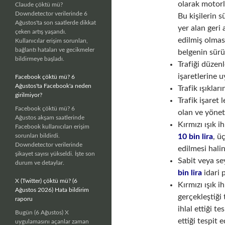
olarak motorl
Claude çöktü mü?
Downdetector verilerinde 6
Bu kişilerin s
Ağustos'ta son saatlerde dikkat
yer alan geri
çeken artış yaşandı.
edilmiş olmas
Kullanıcılar erişim sorunları,
bağlantı hataları ve gecikmeler
belgenin sürü
bildirmeye başladı.
Trafiği düzenl
işaretlerine
Facebook çöktü mü? 6
Ağustos'ta Facebook'a neden
Trafik ışıkla
girilmiyor?
Trafik işaret 
Facebook çöktü mü? 6
olan ve yönet
Ağustos akşam saatlerinde
Kırmızı ışık i
Facebook kullanıcıları erişim
sorunları bildirdi.
10 bin lira
, ü
Downdetector verilerinde
edilmesi halin
şikayet sayısı yükseldi. İşte son
Sabit veya se
durum ve detaylar.
bin lira
idari 
X (Twitter) çöktü mü? (6
Kırmızı ışık i
Ağustos 2026) Hata bildirim
gerçekleştiği 
raporu
ihlal ettiği t
Bugün (6 Ağustos) X
ettiği tespit
uygulamasını açanlar zaman