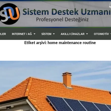
RLER
INTERNET / AĞ
SİSTEM
AKILLI CIHAZLAR
OTOMOTİV
Etiket arşivi: home maintenance routine