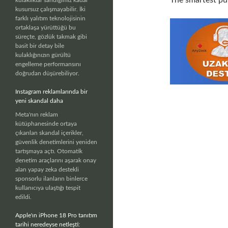
The smartest pu
kusursuz çalışmayabilir. İki
farklı yalıtım teknolojisinin
ortaklaşa yürüttüğü bu
süreçte, gözlük takmak gibi
basit bir detay bile
kulaklığınızın gürültü
engelleme performansını
doğrudan düşürebiliyor.
Instagram reklamlarında bir
yeni skandal daha
Meta'nın reklam
kütüphanesinde ortaya
çıkarılan skandal içerikler,
güvenlik denetimlerini yeniden
tartışmaya açtı. Otomatik
denetim araçlarını aşarak onay
alan yapay zeka destekli
sponsorlu ilanların binlerce
kullanıcıya ulaştığı tespit
edildi.
Apple'ın iPhone 18 Pro tanıtım
tarihi neredeyse netleşti: