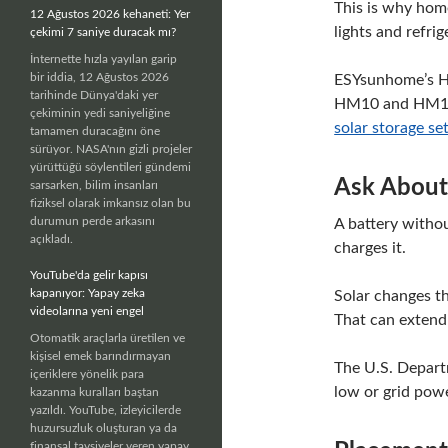
This is why hom
12 Ağustos 2026 kehaneti: Yer
lights and refri
çekimi 7 saniye duracak mı?
İnternette hızla yayılan garip
bir iddia, 12 Ağustos 2026
ESYsunhome’s HM
tarihinde Dünya'daki yer
HM10 and HM12 
çekiminin yedi saniyeliğine
solar storage se
tamamen duracağını öne
sürüyor. NASA'nın gizli projeler
yürüttüğü söylentileri gündemi
Ask About
sarsarken, bilim insanları
fiziksel olarak imkansız olan bu
durumun perde arkasını
A battery withou
açıkladı.
charges it.
YouTube'da gelir kapısı
kapanıyor: Yapay zeka
Solar changes th
videolarına yeni engel
That can extend 
Otomatik araçlarla üretilen ve
kişisel emek barındırmayan
The U.S. Departm
içeriklere yönelik para
low or grid powe
kazanma kuralları baştan
yazıldı. YouTube, izleyicilerde
huzursuzluk oluşturan ya da
finansal tavsiyeler veren yapay