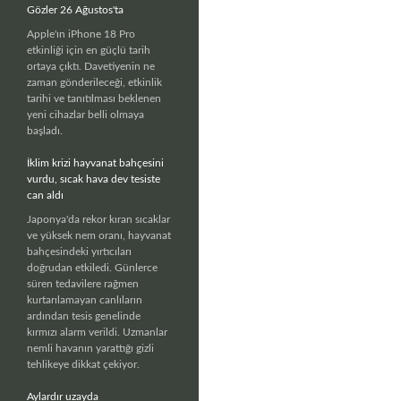
Gözler 26 Ağustos'ta
Apple'ın iPhone 18 Pro
etkinliği için en güçlü tarih
ortaya çıktı. Davetiyenin ne
zaman gönderileceği, etkinlik
tarihi ve tanıtılması beklenen
yeni cihazlar belli olmaya
başladı.
İklim krizi hayvanat bahçesini
vurdu, sıcak hava dev tesiste
can aldı
Japonya'da rekor kıran sıcaklar
ve yüksek nem oranı, hayvanat
bahçesindeki yırtıcıları
doğrudan etkiledi. Günlerce
süren tedavilere rağmen
kurtarılamayan canlıların
ardından tesis genelinde
kırmızı alarm verildi. Uzmanlar
nemli havanın yarattığı gizli
tehlikeye dikkat çekiyor.
Aylardır uzayda