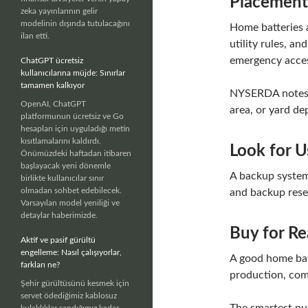
Placement
zeka yayınlarının gelir
modelinin dışında tutulacağını
Home batteries a
ilan etti.
utility rules, 
emergency acce
ChatGPT ücretsiz
kullanıcılarına müjde: Sınırlar
tamamen kalkıyor
NYSERDA notes t
OpenAI, ChatGPT
area, or yard de
platformunun ücretsiz ve Go
hesapları için uyguladığı metin
kısıtlamalarını kaldırdı.
Look for 
Önümüzdeki haftadan itibaren
başlayacak yeni dönemle
A backup system
birlikte kullanıcılar sınır
olmadan sohbet edebilecek.
and backup reser
Varsayılan model yeniliği ve
detaylar haberimizde.
Buy for Re
Aktif ve pasif gürültü
engelleme: Nasıl çalışıyorlar,
A good home batt
farkları ne?
production, com
Şehir gürültüsünü kesmek için
servet ödediğimiz kablosuz
kulaklıklar sandığımız kadar