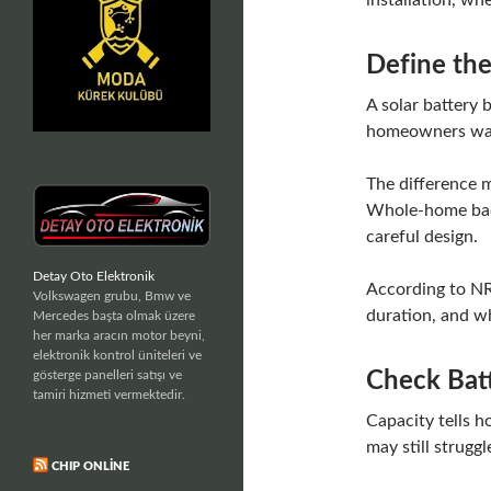
installation, w
Define th
A solar battery 
homeowners want
The difference m
Whole-home back
careful design.
Detay Oto Elektronik
According to NRE
Volkswagen grubu, Bmw ve
duration, and wh
Mercedes başta olmak üzere
her marka aracın motor beyni,
elektronik kontrol üniteleri ve
gösterge panelleri satışı ve
Check Bat
tamiri hizmeti vermektedir.
Capacity tells h
may still strugg
CHIP ONLINE