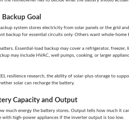
hen the homeowner has to decide what the battery should actual
e Backup Goal
backup system stores electricity from solar panels or the grid 
 backup for essential circuits only. Others want whole-home
atters. Essential-load backup may cover a refrigerator, freezer, l
up may include HVAC, well pumps, cooking, or larger applianc
L resilience research, the ability of solar-plus-storage to supp
ether solar can recharge the battery.
tery Capacity and Output
ow much energy the battery stores. Output tells how much it can
le with high-power appliances if the inverter output is too low.