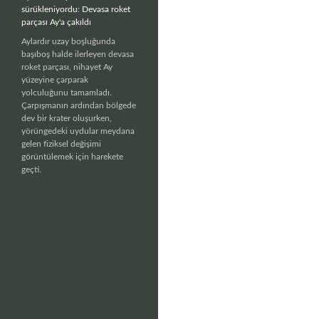
sürükleniyordu: Devasa roket
parçası Ay'a çakıldı
Aylardır uzay boşluğunda
başıboş halde ilerleyen devasa
roket parçası, nihayet Ay
yüzeyine çarparak
yolculuğunu tamamladı.
Çarpışmanın ardından bölgede
dev bir krater oluşurken,
yörüngedeki uydular meydana
gelen fiziksel değişimi
görüntülemek için harekete
geçti.