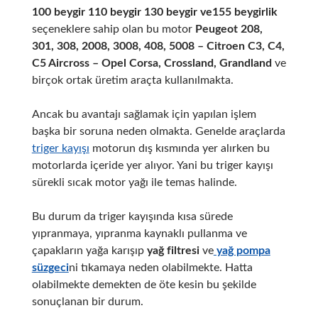
100 beygir 110 beygir 130 beygir ve155 beygirlik
seçeneklere sahip olan bu motor
Peugeot 208,
301, 308, 2008, 3008, 408, 5008 – Citroen C3, C4,
C5 Aircross – Opel Corsa, Crossland, Grandland
ve
birçok ortak üretim araçta kullanılmakta.
Ancak bu avantajı sağlamak için yapılan işlem
başka bir soruna neden olmakta. Genelde araçlarda
triger kayışı
motorun dış kısmında yer alırken bu
motorlarda içeride yer alıyor. Yani bu triger kayışı
sürekli sıcak motor yağı ile temas halinde.
Bu durum da triger kayışında kısa sürede
yıpranmaya, yıpranma kaynaklı pullanma ve
çapakların yağa karışıp
yağ filtresi
ve
yağ pompa
süzgeci
ni tıkamaya neden olabilmekte. Hatta
olabilmekte demekten de öte kesin bu şekilde
sonuçlanan bir durum.