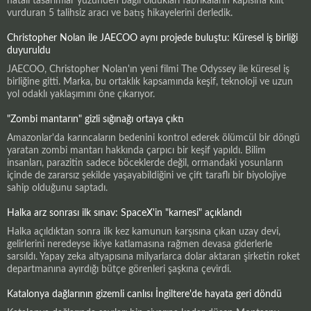
hatalı tasarımlar yüzünden bağlı oldukları fabrikaların kapısına kilit
vurduran 5 talihsiz aracı ve batış hikayelerini derledik.
Christopher Nolan ile JAECOO aynı projede buluştu: Küresel iş birliği
duyuruldu
JAECOO, Christopher Nolan'ın yeni filmi The Odyssey ile küresel iş
birliğine gitti. Marka, bu ortaklık kapsamında keşif, teknoloji ve uzun
yol odaklı yaklaşımını öne çıkarıyor.
"Zombi mantarın" gizli sığınağı ortaya çıktı
Amazonlar'da karıncaların bedenini kontrol ederek ölümcül bir döngü
yaratan zombi mantarı hakkında çarpıcı bir keşif yapıldı. Bilim
insanları, parazitin sadece böceklerde değil, ormandaki yosunların
içinde de zararsız şekilde yaşayabildiğini ve çift taraflı bir biyolojiye
sahip olduğunu saptadı.
Halka arz sonrası ilk sınav: SpaceX'in "karnesi" açıklandı
Halka açıldıktan sonra ilk kez kamunun karşısına çıkan uzay devi,
gelirlerini neredeyse ikiye katlamasına rağmen devasa giderlerle
sarsıldı. Yapay zeka altyapısına milyarlarca dolar aktaran şirketin roket
departmanına ayırdığı bütçe görenleri şaşkına çevirdi.
Katalonya dağlarının gizemli canlısı İngiltere'de hayata geri döndü