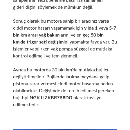
sahiplerinin tecrübelerine bakılırsa tamamen
giderildiğini söylemek de mümkün değil.
Sonuç olarak bu motora sahip bir aracınız varsa
ciddi motor hasarı yaşamamak için
yılda 1
veya
5-7
bin km arası yağ bakım
larını ve en geç
50 bin
km’de triger seti değişimi
ni yapmakta fayda var. Bu
işlemler yapılırken yağ pompa süzgeci de mutlaka
kontrol edilmeli ve temizlenmeli.
Ayrıca bu motorda 30 bin km’de mutlaka bujiler
değiştirilmelidir. Bujilerde kırılma meydana gelip
pistona zarar vermesi ciddi motor hasarına neden
olabilmekte. Değişimde de tercih edilmesi gereken
buji tipi
NGK ILZKBR7B8DG
olarak tavsiye
edilmektedir.