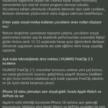
Katalonya dağlarında sayıları bin civarına kadar düşen Montseny
semenderleri için özel bir üreme programı devreye sokuldu.
Vücutlarına takılan ultraviyole cihazlarla izlenecek olan nadir canlıların,
ilerleyen dönemde yüzlercesinin daha doğaya salınması hedefleniyor.
Erken yaşta sosyal medya kullanan çocukların sınav notları düşüyor
mu?
Nature dergisinde yayımlanan kapsamlı çalışma, çocukların sosyal
platformlara katılım yaşı ile akademik performansları arasındaki ilişkiyi
gözler önüne serdi. 11-12 yaşlarında hesap açan öğrencilerin ilerleyen
dönemde uygulanan sınavlarda altı aylık eğitime denk kayıp yaşadığı
saptandı.
Açık kulak teknolojisinde zirve noktası | HUAWEI FreeClip 2 S
inceleme
HUAWEI FreeClip 2 S, mücevher kutusunu andıran yeni şarj kutusu,
sıvı metal görünümlü tasarımı, geliştirilmiş adaptif dinleme özellikleri
ve gün boyu konfora odaklanan açık kulak yapısıyla FreeClip ailesinin
en şık üyesi olarak karşımıza çıkıyor.
iPhone 18 daha çıkmadan zam sinyali geldi: Sırada Apple Watch ve
AirPods da var
Apple'ın eylül etkinliği öncesinde iPhone 18 serisine zam geleceği
konuşuluyor. İddialara göre Apple Watch ve AirPods modelleri de yeni