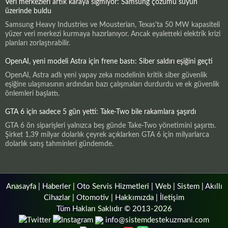
Veri merkezleri artık karaya sığmıyor: Samsung çözümü suyun
üzerinde buldu
Samsung Heavy Industries ve Mousterian, Texas'ta 50 MW kapasiteli
yüzer veri merkezi kurmaya hazırlanıyor. Ancak eyaletteki elektrik krizi
planları zorlaştırabilir.
OpenAI, yeni modeli Astra için frene bastı: Siber saldırı eşiğini geçti
OpenAI, Astra adlı yeni yapay zeka modelinin kritik siber güvenlik
eşiğine ulaşmasının ardından bazı çalışmaları durdurdu ve ek güvenlik
önlemleri başlattı.
GTA 6 için sadece 5 gün yetti: Take-Two bile rakamlara şaşırdı
GTA 6 ön siparişleri yalnızca beş günde Take-Two yönetimini şaşırttı.
Şirket 1,39 milyar dolarlık çeyrek açıklarken GTA 6 için milyarlarca
dolarlık satış tahminleri gündemde.
Anasayfa
|
Haberler
|
Oto Servis Hizmetleri
|
Web
|
Sistem
|
Akıllı
Cihazlar
|
Otomotiv
|
Hakkımızda
|
İletişim
Tüm Hakları Saklıdır © 2013-2026
info@sistemdestekuzmani.com