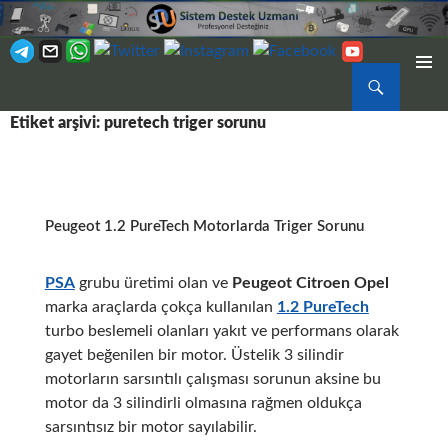
Ara
BIRINCI
İÇERIĞE
MENÜ
Etiket arşivi: puretech triger sorunu
ATLA
Peugeot 1.2 PureTech Motorlarda Triger Sorunu
PSA
grubu üretimi olan ve
Peugeot Citroen Opel
marka araçlarda çokça kullanılan
1.2 PureTech
turbo beslemeli olanları yakıt ve performans olarak
gayet beğenilen bir motor. Üstelik 3 silindir
motorların sarsıntılı çalışması sorunun aksine bu
motor da 3 silindirli olmasına rağmen oldukça
sarsıntısız bir motor sayılabilir.