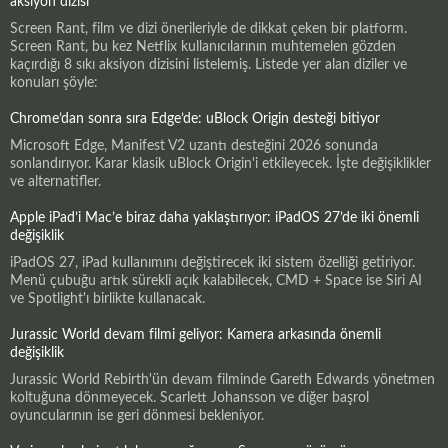
aksiyon dizisi
Screen Rant, film ve dizi önerileriyle de dikkat çeken bir platform.
Screen Rant, bu kez Netflix kullanıcılarının muhtemelen gözden
kaçırdığı 8 sıkı aksiyon dizisini listelemiş. Listede yer alan diziler ve
konuları şöyle:
Chrome’dan sonra sıra Edge’de: uBlock Origin desteği bitiyor
Microsoft Edge, Manifest V2 uzantı desteğini 2026 sonunda
sonlandırıyor. Karar klasik uBlock Origin'i etkileyecek. İşte değişiklikler
ve alternatifler.
Apple iPad’i Mac’e biraz daha yaklaştırıyor: iPadOS 27’de iki önemli
değişiklik
iPadOS 27, iPad kullanımını değiştirecek iki sistem özelliği getiriyor.
Menü çubuğu artık sürekli açık kalabilecek, CMD + Space ise Siri AI
ve Spotlight'ı birlikte kullanacak.
Jurassic World devam filmi geliyor: Kamera arkasında önemli
değişiklik
Jurassic World Rebirth'ün devam filminde Gareth Edwards yönetmen
koltuğuna dönmeyecek. Scarlett Johansson ve diğer başrol
oyuncularının ise geri dönmesi bekleniyor.