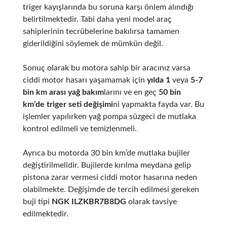
triger kayışlarında bu soruna karşı önlem alındığı
belirtilmektedir. Tabi daha yeni model araç
sahiplerinin tecrübelerine bakılırsa tamamen
giderildiğini söylemek de mümkün değil.
Sonuç olarak bu motora sahip bir aracınız varsa
ciddi motor hasarı yaşamamak için
yılda 1
veya
5-7
bin km arası yağ bakım
larını ve en geç
50 bin
km’de triger seti değişimi
ni yapmakta fayda var. Bu
işlemler yapılırken yağ pompa süzgeci de mutlaka
kontrol edilmeli ve temizlenmeli.
Ayrıca bu motorda 30 bin km’de mutlaka bujiler
değiştirilmelidir. Bujilerde kırılma meydana gelip
pistona zarar vermesi ciddi motor hasarına neden
olabilmekte. Değişimde de tercih edilmesi gereken
buji tipi
NGK ILZKBR7B8DG
olarak tavsiye
edilmektedir.