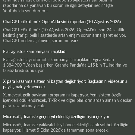
tarafından merak ediliyor. YouTube 10 Ağustos hata bildirim
raporlarına da yansıyan bu sorun ile ilgili detaylar nedir? İşte
YouTube'da son durum...
ChatGPT çöktü mü? OpenAI kesinti raporları (10 Ağustos 2026)
ChatGPT çöktü mü? (10 Ağustos 2026) OpenAI’nin son 24 saatlik
kesinti grafiği, belirli saatlerde artan erişim sorunlarına işaret ediyor.
ChatGPT neden açılmıyor, sorun mu var?
Fiat ağustos kampanyasını açıkladı
Fiat ağustos ayı otomobil kampanyasını açıkladı. Egea Sedan
1.384.900 TL'den başlarken Grande Panda'da 115 bin TL indirim ve
faizsiz kredi sunuluyor.
X para kazanma sistemini baştan değiştiriyor: Başkasının videosunu
paylaşmak yetmeyecek
X, mevcut gelir paylaşımı programını kapatıyor. Yeni sistem özgün
içerikleri ödüllendirecek, TikTok ve diğer platformlardan alınan videolar
para kazandırmayacak.
Microsoft, Teams’e geçen yıl eklediği özelliğin fişini çekiyor
Microsoft, Teams'e yaklaşık bir yıl önce eklediği canlı sohbet özelliğini
kapatıyor. Hizmet 5 Ekim 2026'da tamamen sona erecek.