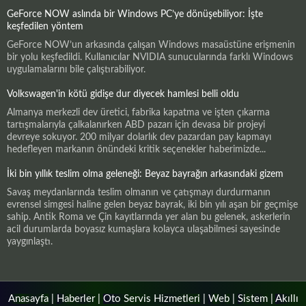
GeForce NOW aslında bir Windows PC’ye dönüşebiliyor: İşte
keşfedilen yöntem
GeForce NOW’un arkasında çalışan Windows masaüstüne erişmenin
bir yolu keşfedildi. Kullanıcılar NVIDIA sunucularında farklı Windows
uygulamalarını bile çalıştırabiliyor.
Volkswagen'in kötü gidişe dur diyecek hamlesi belli oldu
Almanya merkezli dev üretici, fabrika kapatma ve işten çıkarma
tartışmalarıyla çalkalanırken ABD pazarı için devasa bir projeyi
devreye sokuyor. 200 milyar dolarlık dev pazardan pay kapmayı
hedefleyen markanın önündeki kritik seçenekler haberimizde...
İki bin yıllık teslim olma geleneği: Beyaz bayrağın arkasındaki gizem
Savaş meydanlarında teslim olmanın ve çatışmayı durdurmanın
evrensel simgesi haline gelen beyaz bayrak, iki bin yılı aşan bir geçmişe
sahip. Antik Roma ve Çin kayıtlarında yer alan bu gelenek, askerlerin
acil durumlarda boyasız kumaşlara kolayca ulaşabilmesi sayesinde
yaygınlaştı.
Anasayfa
|
Haberler
|
Oto Servis Hizmetleri
|
Web
|
Sistem
|
Akıllı