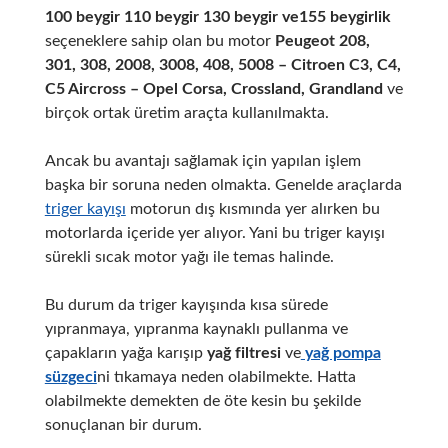
100 beygir 110 beygir 130 beygir ve155 beygirlik
seçeneklere sahip olan bu motor
Peugeot 208,
301, 308, 2008, 3008, 408, 5008 – Citroen C3, C4,
C5 Aircross – Opel Corsa, Crossland, Grandland
ve
birçok ortak üretim araçta kullanılmakta.
Ancak bu avantajı sağlamak için yapılan işlem
başka bir soruna neden olmakta. Genelde araçlarda
triger kayışı
motorun dış kısmında yer alırken bu
motorlarda içeride yer alıyor. Yani bu triger kayışı
sürekli sıcak motor yağı ile temas halinde.
Bu durum da triger kayışında kısa sürede
yıpranmaya, yıpranma kaynaklı pullanma ve
çapakların yağa karışıp
yağ filtresi
ve
yağ pompa
süzgeci
ni tıkamaya neden olabilmekte. Hatta
olabilmekte demekten de öte kesin bu şekilde
sonuçlanan bir durum.