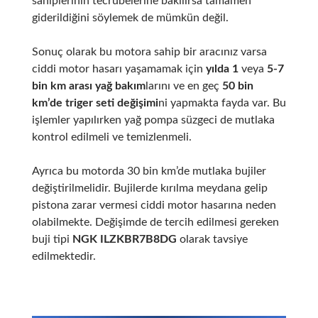
sahiplerinin tecrübelerine bakılırsa tamamen
giderildiğini söylemek de mümkün değil.
Sonuç olarak bu motora sahip bir aracınız varsa
ciddi motor hasarı yaşamamak için
yılda 1
veya
5-7
bin km arası yağ bakım
larını ve en geç
50 bin
km’de triger seti değişimi
ni yapmakta fayda var. Bu
işlemler yapılırken yağ pompa süzgeci de mutlaka
kontrol edilmeli ve temizlenmeli.
Ayrıca bu motorda 30 bin km’de mutlaka bujiler
değiştirilmelidir. Bujilerde kırılma meydana gelip
pistona zarar vermesi ciddi motor hasarına neden
olabilmekte. Değişimde de tercih edilmesi gereken
buji tipi
NGK ILZKBR7B8DG
olarak tavsiye
edilmektedir.