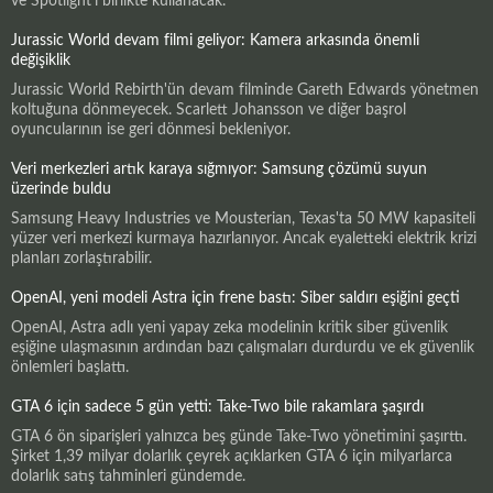
ve Spotlight'ı birlikte kullanacak.
Jurassic World devam filmi geliyor: Kamera arkasında önemli
değişiklik
Jurassic World Rebirth'ün devam filminde Gareth Edwards yönetmen
koltuğuna dönmeyecek. Scarlett Johansson ve diğer başrol
oyuncularının ise geri dönmesi bekleniyor.
Veri merkezleri artık karaya sığmıyor: Samsung çözümü suyun
üzerinde buldu
Samsung Heavy Industries ve Mousterian, Texas'ta 50 MW kapasiteli
yüzer veri merkezi kurmaya hazırlanıyor. Ancak eyaletteki elektrik krizi
planları zorlaştırabilir.
OpenAI, yeni modeli Astra için frene bastı: Siber saldırı eşiğini geçti
OpenAI, Astra adlı yeni yapay zeka modelinin kritik siber güvenlik
eşiğine ulaşmasının ardından bazı çalışmaları durdurdu ve ek güvenlik
önlemleri başlattı.
GTA 6 için sadece 5 gün yetti: Take-Two bile rakamlara şaşırdı
GTA 6 ön siparişleri yalnızca beş günde Take-Two yönetimini şaşırttı.
Şirket 1,39 milyar dolarlık çeyrek açıklarken GTA 6 için milyarlarca
dolarlık satış tahminleri gündemde.