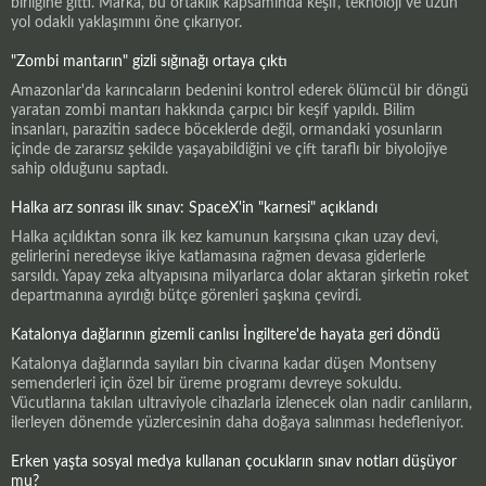
birliğine gitti. Marka, bu ortaklık kapsamında keşif, teknoloji ve uzun
yol odaklı yaklaşımını öne çıkarıyor.
"Zombi mantarın" gizli sığınağı ortaya çıktı
Amazonlar'da karıncaların bedenini kontrol ederek ölümcül bir döngü
yaratan zombi mantarı hakkında çarpıcı bir keşif yapıldı. Bilim
insanları, parazitin sadece böceklerde değil, ormandaki yosunların
içinde de zararsız şekilde yaşayabildiğini ve çift taraflı bir biyolojiye
sahip olduğunu saptadı.
Halka arz sonrası ilk sınav: SpaceX'in "karnesi" açıklandı
Halka açıldıktan sonra ilk kez kamunun karşısına çıkan uzay devi,
gelirlerini neredeyse ikiye katlamasına rağmen devasa giderlerle
sarsıldı. Yapay zeka altyapısına milyarlarca dolar aktaran şirketin roket
departmanına ayırdığı bütçe görenleri şaşkına çevirdi.
Katalonya dağlarının gizemli canlısı İngiltere'de hayata geri döndü
Katalonya dağlarında sayıları bin civarına kadar düşen Montseny
semenderleri için özel bir üreme programı devreye sokuldu.
Vücutlarına takılan ultraviyole cihazlarla izlenecek olan nadir canlıların,
ilerleyen dönemde yüzlercesinin daha doğaya salınması hedefleniyor.
Erken yaşta sosyal medya kullanan çocukların sınav notları düşüyor
mu?