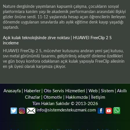
Nature dergisinde yayımlanan kapsamlı çalışma, çocukların sosyal
platformlara katılım yaşı ile akademik performansları arasındaki ilişkiyi
gözler önüne serdi. 11-12 yaşlarında hesap açan öğrencilerin ilerleyen
dönemde uygulanan sınavlarda altı aylık eğitime denk kayıp yaşadığı
saptandı.
Açık kulak teknolojisinde zirve noktası | HUAWEI FreeClip 2 S
inceleme
HUAWEI FreeClip 2 S, mücevher kutusunu andıran yeni şarj kutusu,
sıvı metal görünümlü tasarımı, geliştirilmiş adaptif dinleme özellikleri
ve gün boyu konfora odaklanan açık kulak yapısıyla FreeClip ailesinin
en şık üyesi olarak karşımıza çıkıyor.
Anasayfa
|
Haberler
|
Oto Servis Hizmetleri
|
Web
|
Sistem
|
Akıllı
Cihazlar
|
Otomotiv
|
Hakkımızda
|
İletişim
Tüm Hakları Saklıdır © 2013-2026
info@sistemdestekuzmani.com