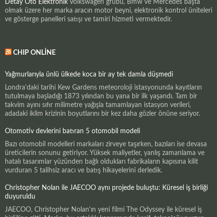
Detay Oto Elektronik
Volkswagen grubu, Bmw ve Mercedes başta
olmak üzere her marka aracın motor beyni, elektronik kontrol üniteleri
ve gösterge panelleri satışı ve tamiri hizmeti vermektedir.
CHIP ONLINE
Yağmurlarıyla ünlü ülkede koca bir ay tek damla düşmedi
Londra'daki tarihi Kew Gardens meteoroloji istasyonunda kayıtların
tutulmaya başladığı 1873 yılından bu yana bir ilk yaşandı. Tam bir
takvim ayını sıfır milimetre yağışla tamamlayan istasyon verileri,
adadaki iklim krizinin boyutlarını bir kez daha gözler önüne seriyor.
Otomotiv devlerini batıran 5 otomobil modeli
Bazı otomobil modelleri markaları zirveye taşırken, bazıları ise devasa
üreticilerin sonunu getiriyor. Yüksek maliyetler, yanlış zamanlama ve
hatalı tasarımlar yüzünden bağlı oldukları fabrikaların kapısına kilit
vurduran 5 talihsiz aracı ve batış hikayelerini derledik.
Christopher Nolan ile JAECOO aynı projede buluştu: Küresel iş birliği
duyuruldu
JAECOO, Christopher Nolan'ın yeni filmi The Odyssey ile küresel iş