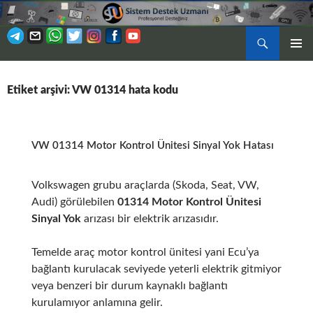
Ara
BIRINCI
İÇERIĞE
MENÜ
ATLA
Etiket arşivi: VW 01314 hata kodu
VW 01314 Motor Kontrol Ünitesi Sinyal Yok Hatası
Volkswagen grubu araçlarda (Skoda, Seat, VW,
Audi) görülebilen
01314 Motor Kontrol Ünitesi
Sinyal Yok
arızası bir elektrik arızasıdır.
Temelde araç motor kontrol ünitesi yani Ecu’ya
bağlantı kurulacak seviyede yeterli elektrik gitmiyor
veya benzeri bir durum kaynaklı bağlantı
kurulamıyor anlamına gelir.