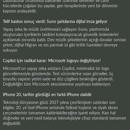
Laboratuvar ortamında bakteriler üzerinde denenen ve canlı
hücrelerde çoğalan bu yapılar, gen terapilerinde yeni bir dönemin
kapısını aralayabilir.
Telif baskısı sonuç verdi: Suno şarkılarına dijital imza geliyor
Yapay zeka ile müzik üretilmesini sağlayan Suno, platformda
oluşturulan içeriklerin takibini kolaylaştıracak güvenlik önlemlerini
açıklamak zorunda kaldı. Dev müzik şirketlerinin açtığı davalar sonrası
şirket, dijital filigran ve ses parmak izi gibi kritik hamleleri devreye
sokuyor.
Copilot için radikal karar: Microsoft logoyu değiştiriyor!
Microsoft'un yapay zeka asistanı Copilot, minimalist bir logo
güncellemesiyle gündemde. Test sürümlerine sızan görseller, üç
boyutlu yapının yerini sade ve düz çizgilere bıraktığını gösterdi.
Değişikliğin tüm Microsoft ekosistemine yayılması bekleniyor.
iPhone 20, tarihin gördüğü en farklı iPhone olabilir
Teknoloji dünyasının gözü 2027 yılına çevrilmişken sızdırılan son
bilgiler, 20. yıl özel iPhone serisinde fiziksel tuşların ve siyah ekran
çerçevelerinin tamamen kaldırılabileceğine işaret ediyor. Katı hal
düğmeler ve yeni nesil batarya teknolojisiyle cihaz standardı tamamen
değişebilir.