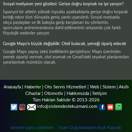
Sosyal medyanın yeni gözdesi: Geriye doğru koşmak ne işe yarıyor?
İspanyol bir atletin yüksek topuklu ayakkabılarla geriye doğru koşarak
kırdığı rekor tüm dünyada geniş yankı uyandırdı. Sosyal medyada
sıkça paylaşılan ve ilk bakışta garip karşılanan bu yöntemin,
sporcuların antrenmanlarına dahil edilmesinin arkasında çok farklı
fizyolojik nedenler yatıyor.
Google Maps'e büyük değişiklik: Oteli bulacak, yemeği sipariş edecek
Google Maps yapay zekâ özelliklerini genişletiyor. Maps üzerinden
yemek siparişi vermek, otel aramak ve Gmail'deki seyahat planlarından
yararlanmak mümkün olacak.
Anasayfa
|
Haberler
|
Oto Servis Hizmetleri
|
Web
|
Sistem
|
Akıllı
Cihazlar
|
Otomotiv
|
Hakkımızda
|
İletişim
Tüm Hakları Saklıdır © 2013-2026
info@sistemdestekuzmani.com
tanıtım yazısı paketleri
Ticari Uygulamaların Açık Kaynak