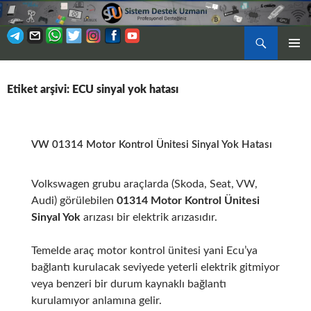
Ara
BIRINCI
İÇERIĞE
MENÜ
ATLA
Etiket arşivi: ECU sinyal yok hatası
VW 01314 Motor Kontrol Ünitesi Sinyal Yok Hatası
Volkswagen grubu araçlarda (Skoda, Seat, VW,
Audi) görülebilen
01314 Motor Kontrol Ünitesi
Sinyal Yok
arızası bir elektrik arızasıdır.
Temelde araç motor kontrol ünitesi yani Ecu’ya
bağlantı kurulacak seviyede yeterli elektrik gitmiyor
veya benzeri bir durum kaynaklı bağlantı
kurulamıyor anlamına gelir.