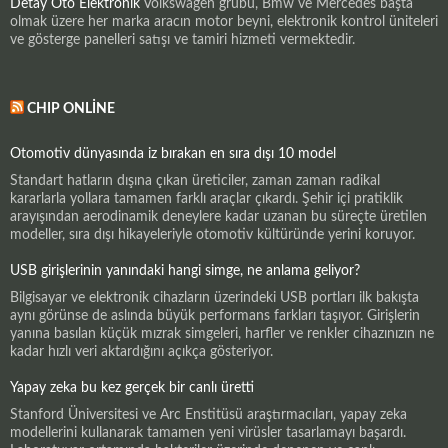
Detay Oto Elektronik
Volkswagen grubu, Bmw ve Mercedes başta
olmak üzere her marka aracın motor beyni, elektronik kontrol üniteleri
ve gösterge panelleri satışı ve tamiri hizmeti vermektedir.
CHIP ONLINE
Otomotiv dünyasında iz bırakan en sıra dışı 10 model
Standart hatların dışına çıkan üreticiler, zaman zaman radikal
kararlarla yollara tamamen farklı araçlar çıkardı. Şehir içi pratiklik
arayışından aerodinamik deneylere kadar uzanan bu süreçte üretilen
modeller, sıra dışı hikayeleriyle otomotiv kültüründe yerini koruyor.
USB girişlerinin yanındaki hangi simge, ne anlama geliyor?
Bilgisayar ve elektronik cihazların üzerindeki USB portları ilk bakışta
aynı görünse de aslında büyük performans farkları taşıyor. Girişlerin
yanına basılan küçük mızrak simgeleri, harfler ve renkler cihazınızın ne
kadar hızlı veri aktardığını açıkça gösteriyor.
Yapay zeka bu kez gerçek bir canlı üretti
Stanford Üniversitesi ve Arc Enstitüsü araştırmacıları, yapay zeka
modellerini kullanarak tamamen yeni virüsler tasarlamayı başardı.