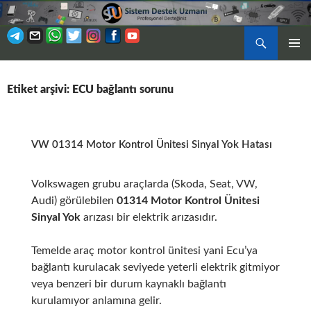
Ara
BIRINCI
İÇERIĞE
MENÜ
ATLA
Etiket arşivi: ECU bağlantı sorunu
VW 01314 Motor Kontrol Ünitesi Sinyal Yok Hatası
Volkswagen grubu araçlarda (Skoda, Seat, VW,
Audi) görülebilen
01314 Motor Kontrol Ünitesi
Sinyal Yok
arızası bir elektrik arızasıdır.
Temelde araç motor kontrol ünitesi yani Ecu’ya
bağlantı kurulacak seviyede yeterli elektrik gitmiyor
veya benzeri bir durum kaynaklı bağlantı
kurulamıyor anlamına gelir.