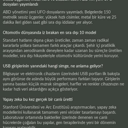
dosyaları yayımlandı
ABD yönetimi yeni UFO dosyalarını yayımladı. Belgelerde 150
metrelik sessiz üçgenler, yüksek hızlı cisimler, metal bir küre ve 25
dakika ileri giden saat gibi sıra dışı iddialar yer alıyor.
Otomotiv dünyasında iz bırakan en sıra dışı 10 model
Standart hatların dışına çıkan üreticiler, zaman zaman radikal
kararlarla yollara tamamen farklı araçlar çıkardı. Şehir içi pratiklik
arayışından aerodinamik deneylere kadar uzanan bu süreçte üretilen
modeller, sıra dışı hikayeleriyle otomotiv kültüründe yerini koruyor.
USB girişlerinin yanındaki hangi simge, ne anlama geliyor?
Bilgisayar ve elektronik cihazların üzerindeki USB portları ilk bakışta
aynı görünse de aslında büyük performans farkları taşıyor. Girişlerin
yanına basılan küçük mızrak simgeleri, harfler ve renkler cihazınızın ne
kadar hızlı veri aktardığını açıkça gösteriyor.
Yapay zeka bu kez gerçek bir canlı üretti
Stanford Üniversitesi ve Arc Enstitüsü araştırmacıları, yapay zeka
modellerini kullanarak tamamen yeni virüsler tasarlamayı başardı.
Laboratuvar ortamında bakteriler üzerinde denenen ve canlı
hücrelerde çoğalan bu yapılar, gen terapilerinde yeni bir dönemin
kapısını aralayabilir.