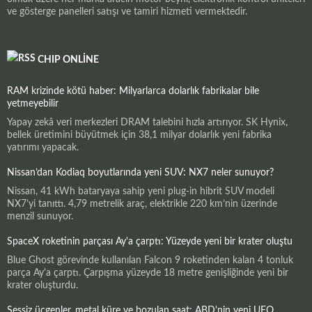
ve gösterge panelleri satışı ve tamiri hizmeti vermektedir.
CHIP ONLINE
RAM krizinde kötü haber: Milyarlarca dolarlık fabrikalar bile
yetmeyebilir
Yapay zekâ veri merkezleri DRAM talebini hızla artırıyor. SK Hynix,
bellek üretimini büyütmek için 38,1 milyar dolarlık yeni fabrika
yatırımı yapacak.
Nissan’dan Kodiaq boyutlarında yeni SUV: NX7 neler sunuyor?
Nissan, 41 kWh bataryaya sahip yeni plug-in hibrit SUV modeli
NX7’yi tanıttı. 4,79 metrelik araç, elektrikle 220 km’nin üzerinde
menzil sunuyor.
SpaceX roketinin parçası Ay'a çarptı: Yüzeyde yeni bir krater oluştu
Blue Ghost görevinde kullanılan Falcon 9 roketinden kalan 4 tonluk
parça Ay'a çarptı. Çarpışma yüzeyde 18 metre genişliğinde yeni bir
krater oluşturdu.
Sessiz üçgenler, metal küre ve bozulan saat: ABD'nin yeni UFO