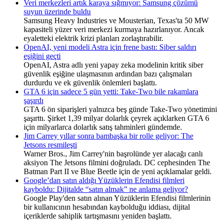
Veri merkezleri artık karaya sığmıyor: Samsung çözümü
suyun üzerinde buldu
Samsung Heavy Industries ve Mousterian, Texas'ta 50 MW
kapasiteli yüzer veri merkezi kurmaya hazırlanıyor. Ancak
eyaletteki elektrik krizi planları zorlaştırabilir.
OpenAI, yeni modeli Astra için frene bastı: Siber saldırı
eşiğini geçti
OpenAI, Astra adlı yeni yapay zeka modelinin kritik siber
güvenlik eşiğine ulaşmasının ardından bazı çalışmaları
durdurdu ve ek güvenlik önlemleri başlattı.
GTA 6 için sadece 5 gün yetti: Take-Two bile rakamlara
şaşırdı
GTA 6 ön siparişleri yalnızca beş günde Take-Two yönetimini
şaşırttı. Şirket 1,39 milyar dolarlık çeyrek açıklarken GTA 6
için milyarlarca dolarlık satış tahminleri gündemde.
Jim Carrey yıllar sonra bambaşka bir rolle geliyor: The
Jetsons resmileşti
Warner Bros., Jim Carrey'nin başrolünde yer alacağı canlı
aksiyon The Jetsons filmini doğruladı. DC cephesinden The
Batman Part II ve Blue Beetle için de yeni açıklamalar geldi.
Google’dan satın aldığı Yüzüklerin Efendisi filmleri
kayboldu: Dijitalde “satın almak” ne anlama geliyor?
Google Play'den satın alınan Yüzüklerin Efendisi filmlerinin
bir kullanıcının hesabından kaybolduğu iddiası, dijital
içeriklerde sahiplik tartışmasını yeniden başlattı.