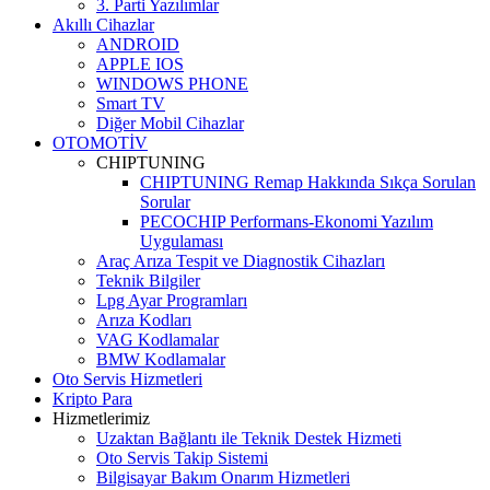
3. Parti Yazılımlar
Akıllı Cihazlar
ANDROID
APPLE IOS
WINDOWS PHONE
Smart TV
Diğer Mobil Cihazlar
OTOMOTİV
CHIPTUNING
CHIPTUNING Remap Hakkında Sıkça Sorulan
Sorular
PECOCHIP Performans-Ekonomi Yazılım
Uygulaması
Araç Arıza Tespit ve Diagnostik Cihazları
Teknik Bilgiler
Lpg Ayar Programları
Arıza Kodları
VAG Kodlamalar
BMW Kodlamalar
Oto Servis Hizmetleri
Kripto Para
Hizmetlerimiz
Uzaktan Bağlantı ile Teknik Destek Hizmeti
Oto Servis Takip Sistemi
Bilgisayar Bakım Onarım Hizmetleri