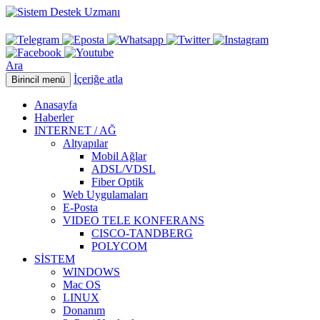
Ara
İçeriğe atla
Birincil menü
Anasayfa
Haberler
INTERNET / AĞ
Altyapılar
Mobil Ağlar
ADSL/VDSL
Fiber Optik
Web Uygulamaları
E-Posta
VIDEO TELE KONFERANS
CISCO-TANDBERG
POLYCOM
SİSTEM
WINDOWS
Mac OS
LINUX
Donanım