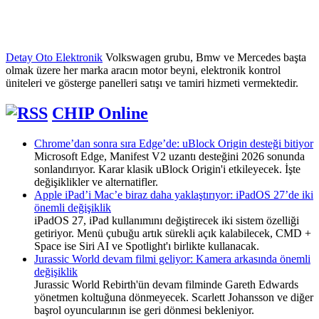
Detay Oto Elektronik
Volkswagen grubu, Bmw ve Mercedes başta
olmak üzere her marka aracın motor beyni, elektronik kontrol
üniteleri ve gösterge panelleri satışı ve tamiri hizmeti vermektedir.
CHIP Online
Chrome’dan sonra sıra Edge’de: uBlock Origin desteği bitiyor
Microsoft Edge, Manifest V2 uzantı desteğini 2026 sonunda
sonlandırıyor. Karar klasik uBlock Origin'i etkileyecek. İşte
değişiklikler ve alternatifler.
Apple iPad’i Mac’e biraz daha yaklaştırıyor: iPadOS 27’de iki
önemli değişiklik
iPadOS 27, iPad kullanımını değiştirecek iki sistem özelliği
getiriyor. Menü çubuğu artık sürekli açık kalabilecek, CMD +
Space ise Siri AI ve Spotlight'ı birlikte kullanacak.
Jurassic World devam filmi geliyor: Kamera arkasında önemli
değişiklik
Jurassic World Rebirth'ün devam filminde Gareth Edwards
yönetmen koltuğuna dönmeyecek. Scarlett Johansson ve diğer
başrol oyuncularının ise geri dönmesi bekleniyor.