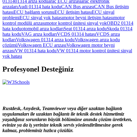
01314
01314 arıza kodu
araç ECU arızası
araç elektronik
arızaları
Audi 01314 hata kodu
CAN Bus arızası
CAN Bus iletişim
hatası
ECU bağlantı sorunu
ECU iletişim hatası
ECU sinyal
problemi
ECU sinyal yok hatası
motor beyni iletişim hatası
motor
kontrol modülü arızası
motor kontrol ünitesi sinyal yok
OBD2 01314
hata kodu
otomobil arıza kodları
Seat 01314 arıza kodu
Skoda 01314
hata kodu
VAG arıza kodları
VCDS 01314 hatası
VCDS arıza
kodları
Volkswagen 01314 arıza kodu
Volkswagen arıza kodu
çözümü
Volkswagen ECU arızası
Volkswagen motor beyni
arızası
VW 01314 hata kodu
VW 01314 motor kontrol ünitesi sinyal
yok hatası
Profesyonel Desteğiniz
Rustdesk, Anydesk, Teamviewer veya diğer uzaktan bağlantı
uygulamaları ile uzaktan bağlantı ile teknik destek hizmetimiz
yaşadığınız sorunların büyük bölümüne anında çözüm üretirken,
evinize ya da iş yerinize teknik servis yönlendirilmesine gerek
kalmaz, probleminiz hızlıca çözülür.