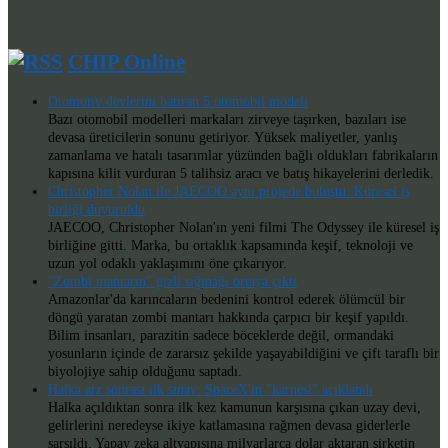
CHIP Online
Otomotiv devlerini batıran 5 otomobil modeli
Bazı otomobil modelleri markaları zirveye taşırken, bazıları ise
devasa üreticilerin sonunu getiriyor. Yüksek maliyetler, yanlış
zamanlama ve hatalı tasarımlar yüzünden bağlı oldukları fabrikaların
kapısına kilit vurduran 5 talihsiz aracı ve batış hikayelerini derledik.
Christopher Nolan ile JAECOO aynı projede buluştu: Küresel iş
birliği duyuruldu
JAECOO, Christopher Nolan'ın yeni filmi The Odyssey ile küresel iş
birliğine gitti. Marka, bu ortaklık kapsamında keşif, teknoloji ve
uzun yol odaklı yaklaşımını öne çıkarıyor.
"Zombi mantarın" gizli sığınağı ortaya çıktı
Amazonlar'da karıncaların bedenini kontrol ederek ölümcül bir
döngü yaratan zombi mantarı hakkında çarpıcı bir keşif yapıldı.
Bilim insanları, parazitin sadece böceklerde değil, ormandaki
yosunların içinde de zararsız şekilde yaşayabildiğini ve çift taraflı bir
biyolojiye sahip olduğunu saptadı.
Halka arz sonrası ilk sınav: SpaceX'in "karnesi" açıklandı
Halka açıldıktan sonra ilk kez kamunun karşısına çıkan uzay devi,
gelirlerini neredeyse ikiye katlamasına rağmen devasa giderlerle
sarsıldı. Yapay zeka altyapısına milyarlarca dolar aktaran şirketin