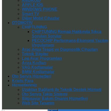
ANDROID
APPLE IOS
WINDOWS PHONE
Smart TV
Diğer Mobil Cihazlar
OTOMOTİV
CHIPTUNING
CHIPTUNING Remap Hakkında Sıkça
Sorulan Sorular
PECOCHIP Performans-Ekonomi Yazılım
Uygulaması
Araç Arıza Tespit ve Diagnostik Cihazları
Teknik Bilgiler
Lpg Ayar Programları
Arıza Kodları
VAG Kodlamalar
BMW Kodlamalar
Oto Servis Hizmetleri
Kripto Para
Hizmetlerimiz
Uzaktan Bağlantı ile Teknik Destek Hizmeti
Oto Servis Takip Sistemi
Bilgisayar Bakım Onarım Hizmetleri
Web Site Tasarım