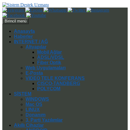
Ara
İçeriğe
Birincil menü
atla
Anasayfa
Haberler
INTERNET / AĞ
Altyapılar
Mobil Ağlar
ADSL/VDSL
Fiber Optik
Web Uygulamaları
E-Posta
VIDEO TELE KONFERANS
CISCO-TANDBERG
POLYCOM
SİSTEM
WINDOWS
Mac OS
LINUX
Donanım
3. Parti Yazılımlar
Akıllı Cihazlar