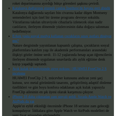
roket departmanına ayırdığı bütçe görenleri şaşkına çevirdi.
Katalonya dağlarının gizemli canlısı İngiltere'de hayata geri döndü
Katalonya dağlarında sayıları bin civarına kadar düşen Montseny
semenderleri için özel bir üreme programı devreye sokuldu.
Vücutlarına takılan ultraviyole cihazlarla izlenecek olan nadir
canlıların, ilerleyen dönemde yüzlercesinin daha doğaya salınması
hedefleniyor.
Erken yaşta sosyal medya kullanan çocukların sınav notları düşüyor
mu?
Nature dergisinde yayımlanan kapsamlı çalışma, çocukların sosyal
platformlara katılım yaşı ile akademik performansları arasındaki
ilişkiyi gözler önüne serdi. 11-12 yaşlarında hesap açan öğrencilerin
ilerleyen dönemde uygulanan sınavlarda altı aylık eğitime denk
kayıp yaşadığı saptandı.
Açık kulak teknolojisinde zirve noktası | HUAWEI FreeClip 2 S
inceleme
HUAWEI FreeClip 2 S, mücevher kutusunu andıran yeni şarj
kutusu, sıvı metal görünümlü tasarımı, geliştirilmiş adaptif dinleme
özellikleri ve gün boyu konfora odaklanan açık kulak yapısıyla
FreeClip ailesinin en şık üyesi olarak karşımıza çıkıyor.
iPhone 18 daha çıkmadan zam sinyali geldi: Sırada Apple Watch ve
AirPods da var
Apple'ın eylül etkinliği öncesinde iPhone 18 serisine zam geleceği
konuşuluyor. İddialara göre Apple Watch ve AirPods modelleri de
yeni fiyat artışından etkilenebilir.